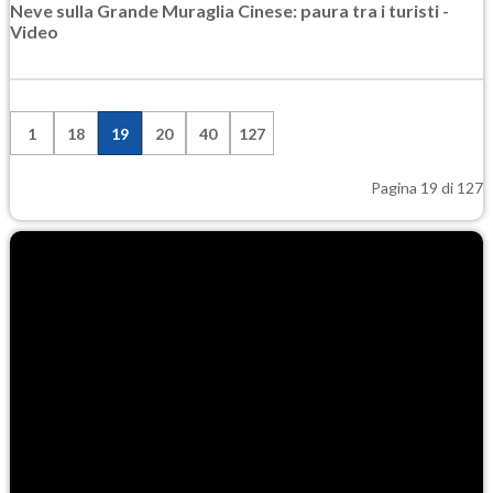
Neve sulla Grande Muraglia Cinese: paura tra i turisti -
Video
1
18
19
20
40
127
Pagina 19 di 127