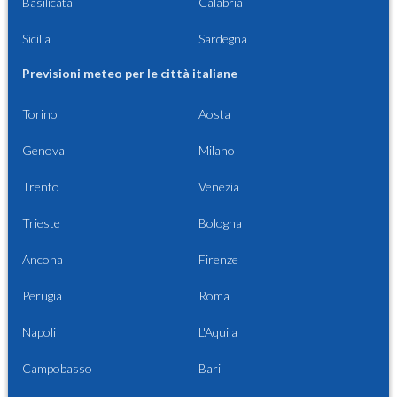
Basilicata
Calabria
Sicilia
Sardegna
Previsioni meteo per le città italiane
Torino
Aosta
Genova
Milano
Trento
Venezia
Trieste
Bologna
Ancona
Firenze
Perugia
Roma
Napoli
L'Aquila
Campobasso
Bari