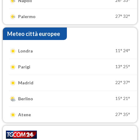
26°
33°
Napoli
27°
32°
Palermo
Meteo città europee
11°
24°
Londra
13°
25°
Parigi
22°
37°
Madrid
15°
21°
Berlino
27°
35°
Atene