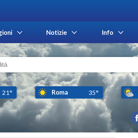
ioni
Notizie
Info
Roma
21°
35°