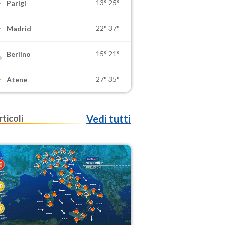
13°
25°
Parigi
22°
37°
Madrid
15°
21°
Berlino
27°
35°
Atene
rticoli
Vedi tutti