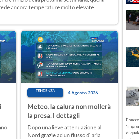
 vede ancora temperature molto elevate
TENDENZA
4 Agosto 2026
i
Meteo, la calura non mollerà
la presa. I dettagli
È succ
ano
Dopo una lieve attenuazione al
"impren
di qual
Nord grazie ad un flusso di aria