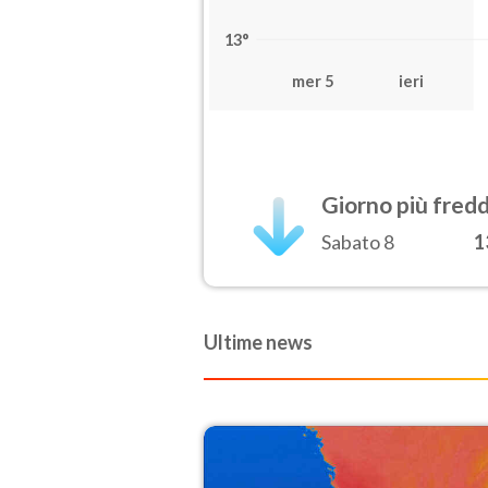
13°
mer 5
ieri
Giorno più fred
Sabato 8
1
Ultime news