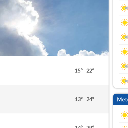
15°
22°
13°
24°
Mete
14°
29°