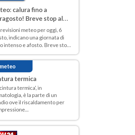
eo: calura fino a
ragosto! Breve stop al
d tra 7 e 9 agosto
revisioni meteo per oggi, 6
to, indicano una giornata di
o intenso e afosto. Breve stop
Anticiclone solo sulle regioni del
d.
imeteo
ntura termica
'cintura termica', in
matologia, è la parte di un
dio ove il riscaldamento per
pressione...