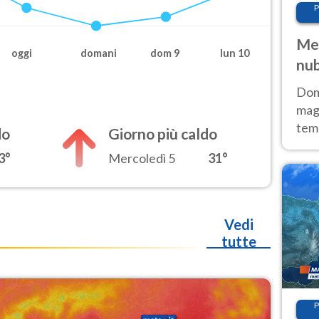
P
Met
oggi
domani
dom 9
lun 10
nub
Sud
Doma
magg
temp
do
Giorno più caldo
sem
3°
Mercoledì 5
31°
prev
Vedi
tutte
P