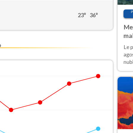
P
23°
36°
Met
mal
fin
o
Le p
agos
nubi
Cen
mol