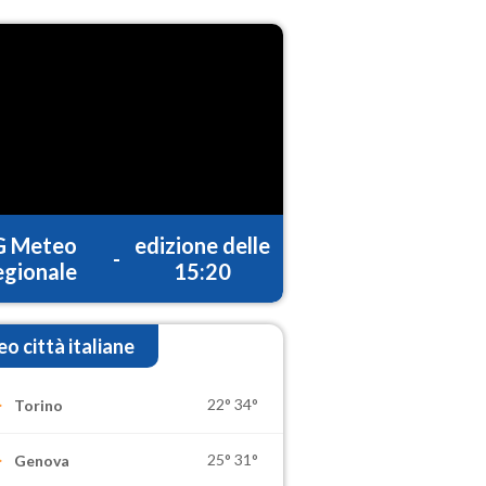
G Meteo
edizione delle
-
gionale
15:20
o città italiane
22°
34°
Torino
25°
31°
Genova