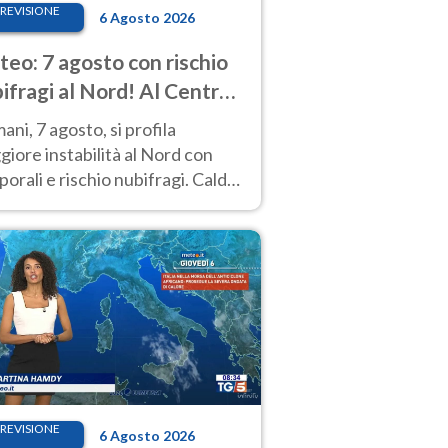
REVISIONE
6 Agosto 2026
eo: 7 agosto con rischio
ifragi al Nord! Al Centro-
 caldo estremo
ni, 7 agosto, si profila
iore instabilità al Nord con
orali e rischio nubifragi. Caldo
pre estremo al Centro-Sud. Le
isioni.
REVISIONE
6 Agosto 2026