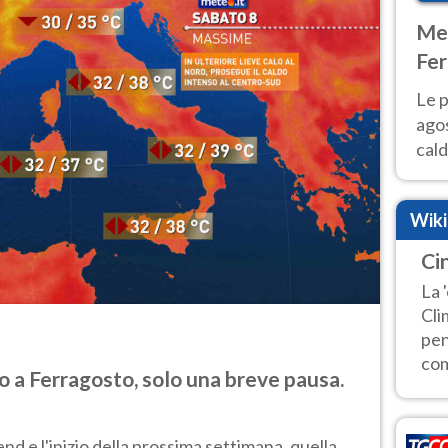
Met
Fer
Nor
Le p
agos
cald
all'
Nor
Wik
Ci
La 
Cli
pen
com
 a Ferragosto, solo una breve pausa.
d e l'inizio della prossima settimana, quella