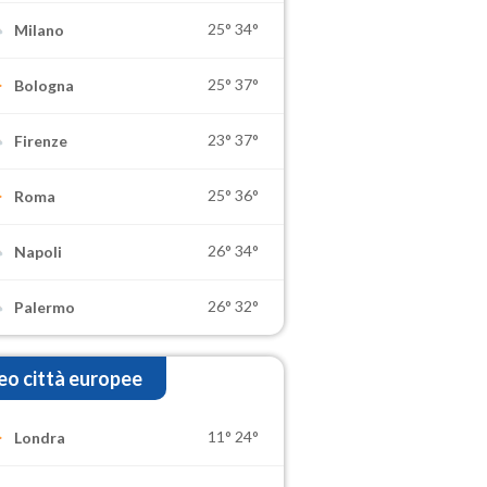
25°
34°
Milano
25°
37°
Bologna
23°
37°
Firenze
25°
36°
Roma
26°
34°
Napoli
26°
32°
Palermo
o città europee
11°
24°
Londra