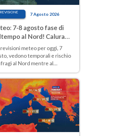
REVISIONE
7 Agosto 2026
eo: 7-8 agosto fase di
tempo al Nord! Calura
o a Ferragosto
revisioni meteo per oggi, 7
to, vedono temporali e rischio
fragi al Nord mentre al
tro-Sud sole e caldo sempre
to intenso.