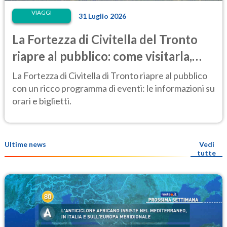
VIAGGI
31 Luglio 2026
La Fortezza di Civitella del Tronto
riapre al pubblico: come visitarla,
anche di notte
La Fortezza di Civitella di Tronto riapre al pubblico
con un ricco programma di eventi: le informazioni su
orari e biglietti.
Ultime news
Vedi
tutte