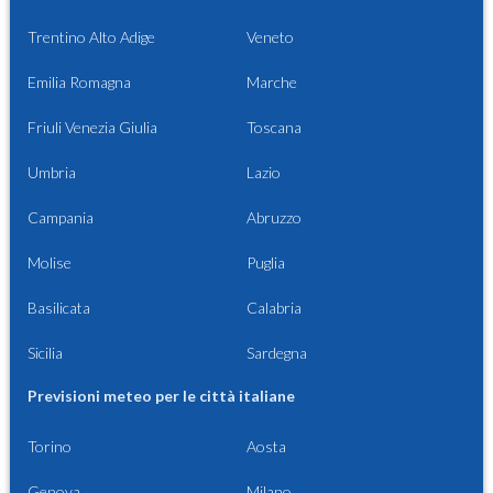
Trentino Alto Adige
Veneto
Emilia Romagna
Marche
Friuli Venezia Giulia
Toscana
Umbria
Lazio
Campania
Abruzzo
Molise
Puglia
Basilicata
Calabria
Sicilia
Sardegna
Previsioni meteo per le città italiane
Torino
Aosta
Genova
Milano