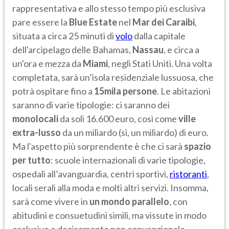
rappresentativa e allo stesso tempo più esclusiva
pare essere la
Blue Estate
nel
Mar dei Caraibi
,
situata a circa 25 minuti di
volo
dalla capitale
dell'arcipelago delle Bahamas,
Nassau
, e circa a
un'ora e mezza da
Miami
, negli Stati Uniti. Una volta
completata, sarà un’isola residenziale lussuosa, che
potrà ospitare fino a
15mila persone
. Le abitazioni
saranno di varie tipologie: ci saranno dei
monolocali
da soli 16.600 euro, così come
ville
extra-lusso
da un miliardo (sì, un miliardo) di euro.
Ma l'aspetto più sorprendente è che ci sarà
spazio
per tutto
: scuole internazionali di varie tipologie,
ospedali all’avanguardia, centri sportivi,
ristoranti
,
locali serali alla moda e molti altri servizi. Insomma,
sarà come vivere in
un mondo parallelo
, con
abitudini e consuetudini simili, ma vissute in modo
esclusivo e decisamente non convenzionale.