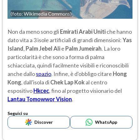
(foto: Wikimedia Commons)
Non da meno sono gli
Emirati Arabi Uniti
che hanno
dato vita a 3 isole artificiali di grandi dimensioni:
Yas
Island
,
Palm Jebel Ali
e
Palm Jumeirah
. La loro
particolarità è che sono a forma di palma
schiacciata, quindi facilmente visibili e riconoscibili
anche dallo
spazio
. Infine, è d'obbligo citare
Hong
Kong
,
dall'isola di
Chek Lap Kok
al centro
espositivo
Hkcec
,
fino al progetto visionario del
Lantau Tomowwor Vision
.
Seguici su
Discover
WhatsApp