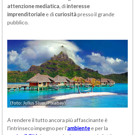
attenzione mediatica
, di
interesse
imprenditoriale
e di
curiosità
presso il grande
pubblico.
(foto: Julius Siver/Pixabay)
A rendere il tutto ancora più affascinante è
l'intrinseco
impegno per l'
ambiente
e per la