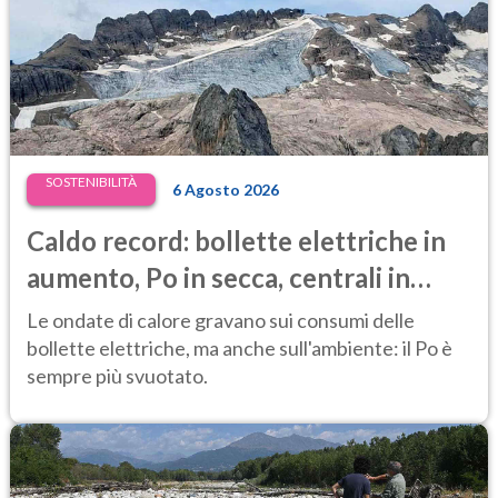
SOSTENIBILITÀ
6 Agosto 2026
Caldo record: bollette elettriche in
aumento, Po in secca, centrali in
difficoltà e prezzi dell’energia ai
Le ondate di calore gravano sui consumi delle
massimi
bollette elettriche, ma anche sull'ambiente: il Po è
sempre più svuotato.