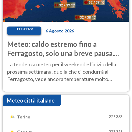
TENDENZA
6 Agosto 2026
Meteo: caldo estremo fino a
Ferragosto, solo una breve pausa.
Ecco dove
La tendenza meteo per il weekend e l'inizio della
prossima settimana, quella che ci condurrà al
Ferragosto, vede ancora temperature molto
elevate
Meteo città italiane
22°
33°
Torino
27°
31°
Genova