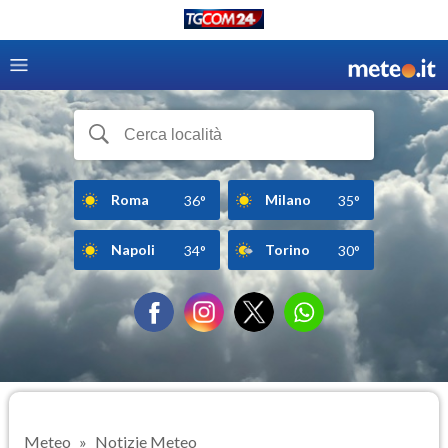
Roma
Milano
36°
35°
Napoli
Torino
34°
30°
Meteo
Notizie Meteo