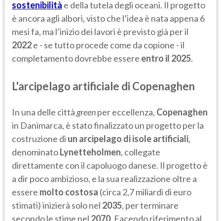
sostenibilità
e della tutela degli oceani. Il progetto
è ancora agli albori, visto che l’idea è nata appena 6
mesi fa, ma l’inizio dei lavori è previsto già per il
2022
e - se tutto procede come da copione - il
completamento dovrebbe essere
entro il 2025
.
L'arcipelago artificiale di Copenaghen
In una delle città
green
per eccellenza,
Copenaghen
in Danimarca, è stato finalizzato un progetto per la
costruzione di
un arcipelago di isole artificiali
,
denominato
Lynetteholmen
, collegate
direttamente con il capoluogo danese. Il progetto è
a dir poco ambizioso, e la sua realizzazione oltre a
essere
molto costosa
(circa 2,7 miliardi di euro
stimati) inizierà solo nel
2035
, per terminare
secondo le stime nel
2070
. Facendo riferimento al