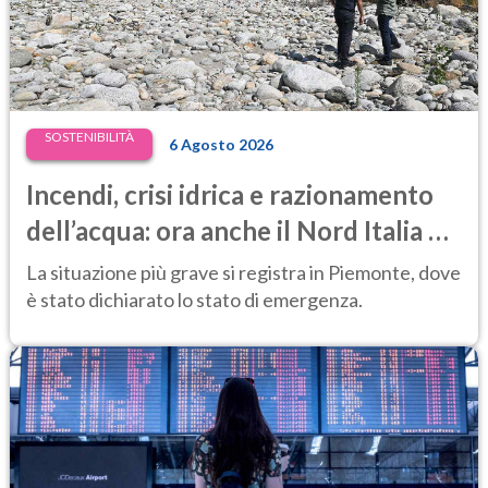
SOSTENIBILITÀ
6 Agosto 2026
Incendi, crisi idrica e razionamento
dell’acqua: ora anche il Nord Italia è
in difficoltà
La situazione più grave si registra in Piemonte, dove
è stato dichiarato lo stato di emergenza.