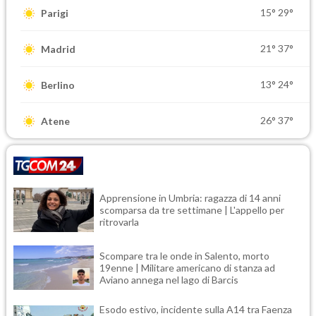
15°
29°
Parigi
21°
37°
Madrid
13°
24°
Berlino
26°
37°
Atene
Apprensione in Umbria: ragazza di 14 anni
scomparsa da tre settimane | L'appello per
ritrovarla
Scompare tra le onde in Salento, morto
19enne | Militare americano di stanza ad
Aviano annega nel lago di Barcis
Esodo estivo, incidente sulla A14 tra Faenza