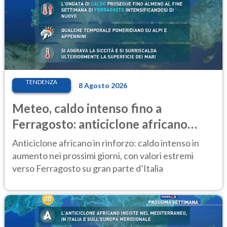
TENDENZA
8 Agosto 2026
Meteo, caldo intenso fino a
Ferragosto: anticiclone africano
ancora protagonista
Anticiclone africano in rinforzo: caldo intenso in
aumento nei prossimi giorni, con valori estremi
verso Ferragosto su gran parte d’Italia