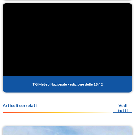
TG Meteo Nazionale
-
edizione delle 18:42
Articoli correlati
Vedi
tutti