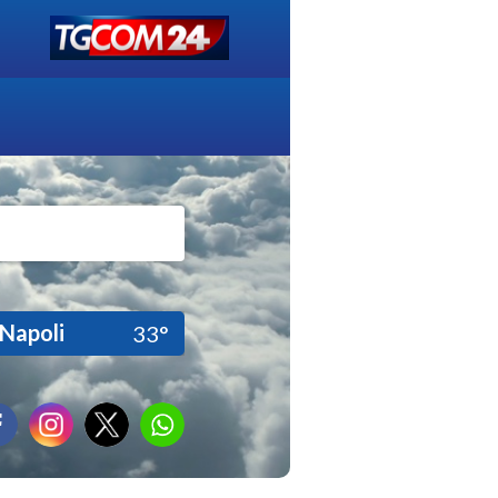
Napoli
33°