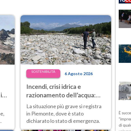
SOSTENIBILITÀ
6 Agosto 2026
Incendi, crisi idrica e
 in
razionamento dell’acqua:
à e
ora anche il Nord Italia è in
La situazione più grave si registra
difficoltà
e,
in Piemonte, dove è stato
È succ
"impren
dichiarato lo stato di emergenza.
di qual