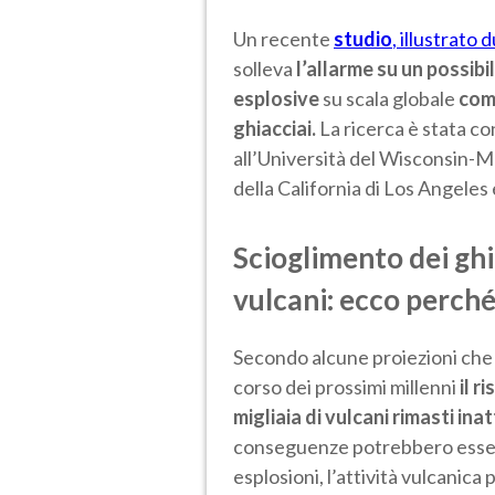
Un recente
studio
, illustrato
solleva
l’allarme su un possib
esplosive
su scala globale
come
ghiacciai.
La ricerca è stata co
all’Università del Wisconsin-Ma
della California di Los Angeles
Scioglimento dei ghi
vulcani: ecco perch
Secondo alcune proiezioni che 
corso dei prossimi millenni
il r
migliaia di vulcani rimasti inat
conseguenze potrebbero essere
esplosioni, l’attività vulcanic