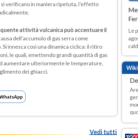
si verificano in maniera ripetuta, l’effetto
Met
radicalmente.
Fer
Nor
equente attività vulcanica può accentuare il
Le p
 causa dell’accumulo di gas serra come
agos
cald
 Si innesca così una dinamica ciclica: il ritiro
all'
ioni, le quali, emettendo grandi quantità di gas
Nor
 ad aumentare ulteriormente le temperature,
Wik
oglimento dei ghiacci.
De
Are
gen
WhatsApp
mon
quo
Vedi tutti