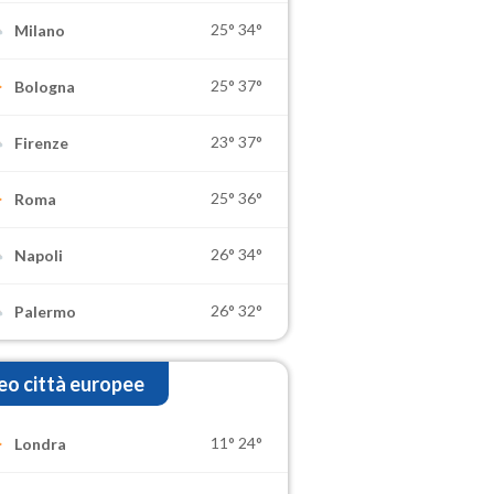
25°
34°
Milano
25°
37°
Bologna
23°
37°
Firenze
25°
36°
Roma
26°
34°
Napoli
26°
32°
Palermo
o città europee
11°
24°
Londra