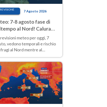
REVISIONE
7 Agosto 2026
eo: 7-8 agosto fase di
tempo al Nord! Calura
o a Ferragosto
revisioni meteo per oggi, 7
to, vedono temporali e rischio
fragi al Nord mentre al
tro-Sud sole e caldo sempre
to intenso.