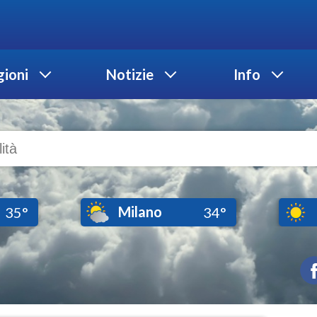
ioni
Notizie
Info
Milano
35°
34°