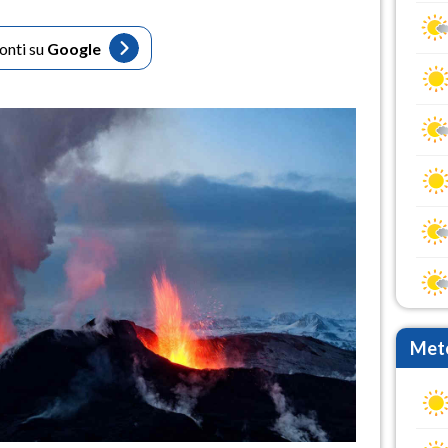
fonti su
Google
Mete