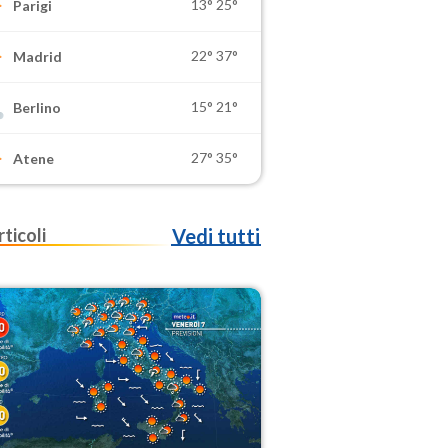
13°
25°
Parigi
22°
37°
Madrid
15°
21°
Berlino
27°
35°
Atene
rticoli
Vedi tutti