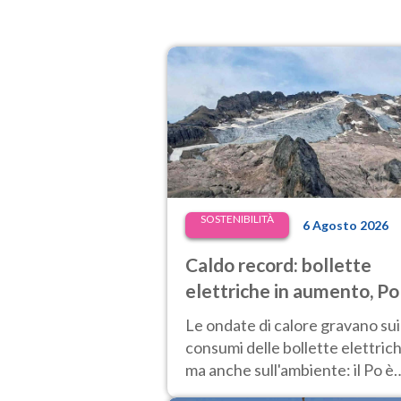
SOSTENIBILITÀ
6 Agosto 2026
Caldo record: bollette
elettriche in aumento, Po
secca, centrali in difficolt
Le ondate di calore gravano sui
prezzi dell’energia ai
consumi delle bollette elettrich
massimi
ma anche sull'ambiente: il Po è
sempre più svuotato.