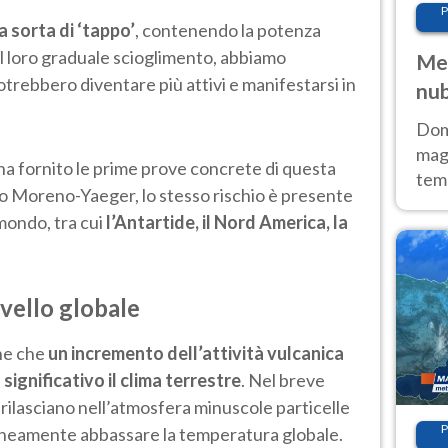
P
a sorta di ‘tappo’
, contenendo la potenza
il loro graduale scioglimento, abbiamo
Met
trebbero diventare più attivi e manifestarsi in
nub
Sud
Doma
magg
ha fornito le prime prove concrete di questa
temp
o Moreno-Yaeger, lo stesso rischio è presente
sem
 mondo, tra cui
l’Antartide, il Nord America, la
prev
ivello globale
che che
un incremento dell’attività vulcanica
ignificativo il clima terrestre
. Nel breve
 rilasciano nell’atmosfera minuscole particelle
P
eamente abbassare la temperatura globale.