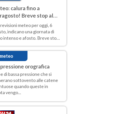
eo: calura fino a
ragosto! Breve stop al
d tra 7 e 9 agosto
revisioni meteo per oggi, 6
to, indicano una giornata di
o intenso e afosto. Breve stop
Anticiclone solo sulle regioni del
d.
imeteo
pressione orografica
e di bassa pressione che si
erano sottovento alle catene
tuose quando queste in
ta vengo...