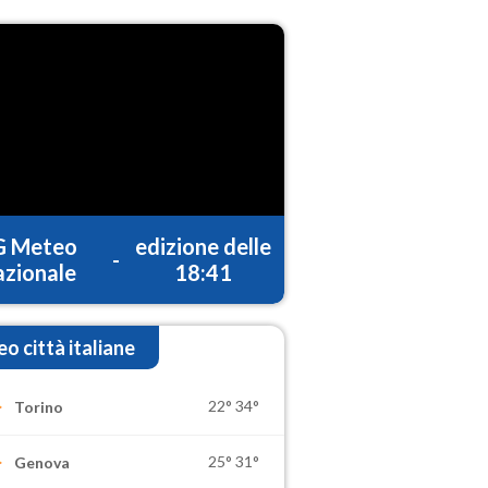
G Meteo
edizione delle
-
zionale
18:41
o città italiane
22°
34°
Torino
25°
31°
Genova