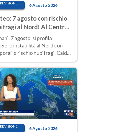
REVISIONE
6 Agosto 2026
eo: 7 agosto con rischio
ifragi al Nord! Al Centro-
 caldo estremo
ni, 7 agosto, si profila
iore instabilità al Nord con
orali e rischio nubifragi. Caldo
pre estremo al Centro-Sud. Le
isioni.
REVISIONE
6 Agosto 2026