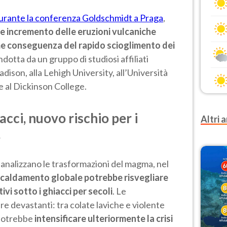
 durante la conferenza Goldschmidt a Praga
,
ile incremento delle eruzioni vulcaniche
 conseguenza del rapido scioglimento dei
ndotta da un gruppo di studiosi affiliati
dison, alla Lehigh University, all’Università
 e al Dickinson College.
acci, nuovo rischio per i
Altri a
é
analizzano le trasformazioni del magma, nel
iscaldamento globale potrebbe risvegliare
tivi sotto i ghiacci per secoli
. Le
 devastanti: tra colate laviche e violente
a potrebbe
intensificare ulteriormente la crisi