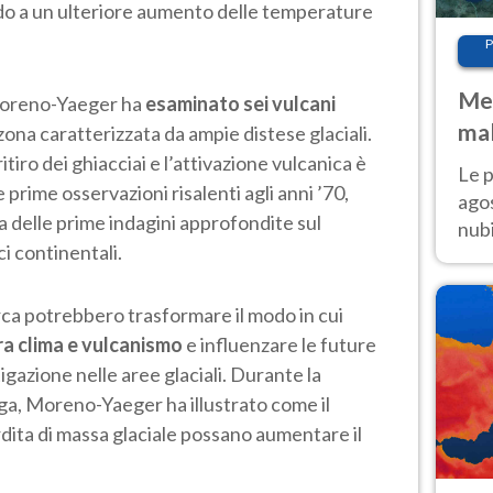
do a un ulteriore aumento delle temperature
P
Met
Moreno-Yaeger ha
esaminato sei vulcani
mal
 zona caratterizzata da ampie distese glaciali.
fin
itiro dei ghiacciai e l’attivazione vulcanica è
Le p
 prime osservazioni risalenti agli anni ’70,
agos
 delle prime indagini approfondite sul
nubi
i continentali.
Cen
mol
rca potrebbero trasformare il modo in cui
ra clima e vulcanismo
e influenzare le future
igazione nelle aree glaciali. Durante la
a, Moreno-Yaeger ha illustrato come il
dita di massa glaciale possano aumentare il