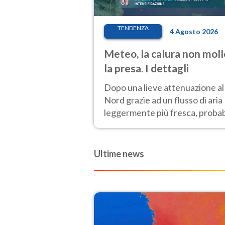
TENDENZA
4 Agosto 2026
Meteo, la calura non moll
la presa. I dettagli
Dopo una lieve attenuazione al
Nord grazie ad un flusso di aria
leggermente più fresca, probab
nuovo rinforzo dell’anticiclone
africano entro Ferragosto
Ultime news