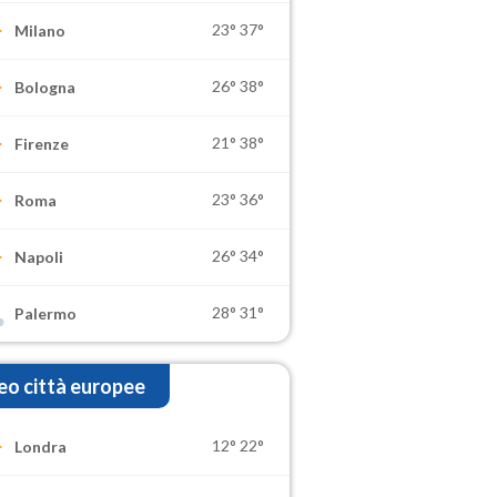
23°
37°
Milano
26°
38°
Bologna
21°
38°
Firenze
23°
36°
Roma
26°
34°
Napoli
28°
31°
Palermo
o città europee
12°
22°
Londra