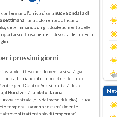
 confermano l’arrivo di una
nuova ondata di
a settimana
l’anticiclone nord africano
talia, determinando un graduale aumento delle
iportarsi diffusamente al di sopra della media
glio.
r i prossimi giorni
te instabile atteso per domenica si sarà già
lcanica, lasciando il campo ad un flusso di
Mentre per il Centro-Sud si tratterà di un
Mete
tà
, il
Nord
verrà
lambito da una
Europa centrale (n. 5 del mese di luglio). I suoi
vesci o temporali saranno sostanzialmente
e altrove si tratterà solo di temporanei