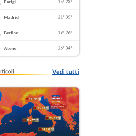
15°
23°
Parigi
21°
35°
Madrid
19°
26°
Berlino
26°
34°
Atene
rticoli
Vedi tutti