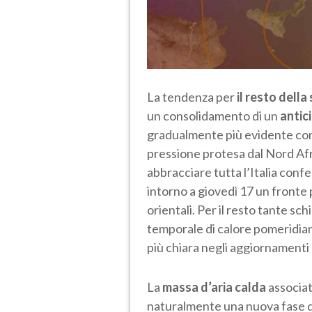
La tendenza per
il resto dell
un consolidamento di un
antic
gradualmente più evidente con i
pressione protesa dal Nord Af
abbracciare tutta l’Italia con
intorno a giovedì 17 un fronte 
orientali. Per il resto tante sch
temporale di calore pomeridiano 
più chiara negli aggiornamenti 
La
massa d’aria calda
associat
naturalmente una nuova fase d