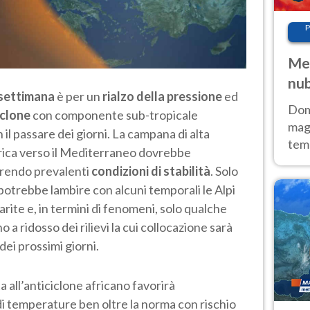
P
Met
nub
a settimana
è per un
rialzo della pressione
ed
Sud
Doma
iclone
con componente sub-tropicale
magg
l passare dei giorni. La campana di alta
temp
rica verso il Mediterraneo dovrebbe
sem
ferendo prevalenti
condizioni di stabilità
. Solo
prev
potrebbe lambire con alcuni temporali le Alpi
iarite e, in termini di fenomeni, solo qualche
a ridosso dei rilievi la cui collocazione sarà
dei prossimi giorni.
a all’anticiclone africano favorirà
i temperature ben oltre la norma con rischio