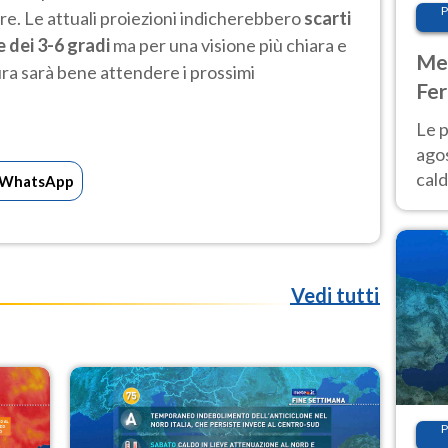
P
lore. Le attuali proiezioni indicherebbero
scarti
e dei 3-6 gradi
ma per una visione più chiara e
Met
lura sarà bene attendere i prossimi
Fer
Nor
Le p
agos
cald
WhatsApp
all'
Nor
Vedi tutti
P