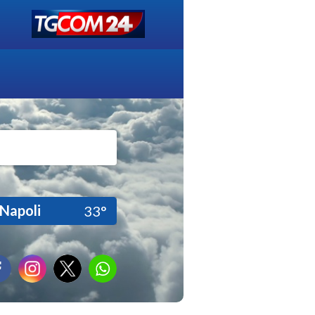
Napoli
33°