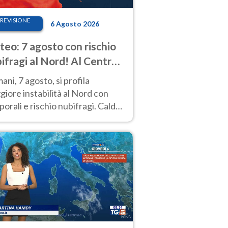
REVISIONE
6 Agosto 2026
eo: 7 agosto con rischio
ifragi al Nord! Al Centro-
 caldo estremo
ni, 7 agosto, si profila
iore instabilità al Nord con
orali e rischio nubifragi. Caldo
pre estremo al Centro-Sud. Le
isioni.