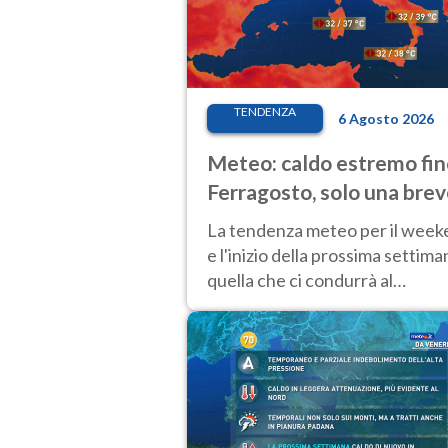
TENDENZA
6 Agosto 2026
Meteo: caldo estremo fin
Ferragosto, solo una bre
pausa. Ecco dove
La tendenza meteo per il wee
e l'inizio della prossima settima
quella che ci condurrà al
Ferragosto, vede ancora
temperature molto elevate