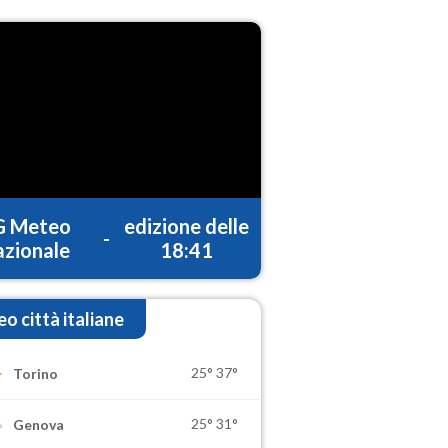
G Meteo
edizione delle
-
zionale
18:41
o città italiane
25°
37°
Torino
25°
31°
Genova