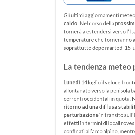
Gli ultimi aggiornamenti meteo
caldo
. Nel corso della
prossim
tornerà a estendersi verso l’I
temperature che torneranno a r
soprattutto dopo martedì 15 lu
La tendenza meteo pe
Lunedì
14 luglio il veloce fron
allontanato verso la penisola ba
correnti occidentali in quota. 
ritorno ad una diffusa stabili
perturbazione
in transito sull’
effetti in termini di locali ro
confinati all’arco alpino, mentr