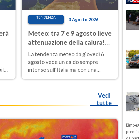
TENDENZA
3 Agosto 2026
erà
Meteo: tra 7 e 9 agosto lieve
attenuazione della calura!
Al Nord rischio temporali
La tendenza meteo da giovedì 6
agosto vede un caldo sempre
ile
intenso sull'Italia ma con una
parziale e lieve attenuazione tra il
7 e il 9 agosto.
Vedi
tutte
L'impeg
premiat
da part