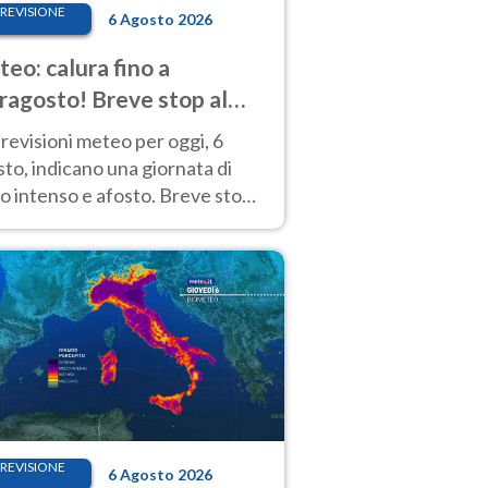
REVISIONE
6 Agosto 2026
eo: calura fino a
ragosto! Breve stop al
d tra 7 e 9 agosto
revisioni meteo per oggi, 6
to, indicano una giornata di
o intenso e afosto. Breve stop
Anticiclone solo sulle regioni del
d.
REVISIONE
6 Agosto 2026