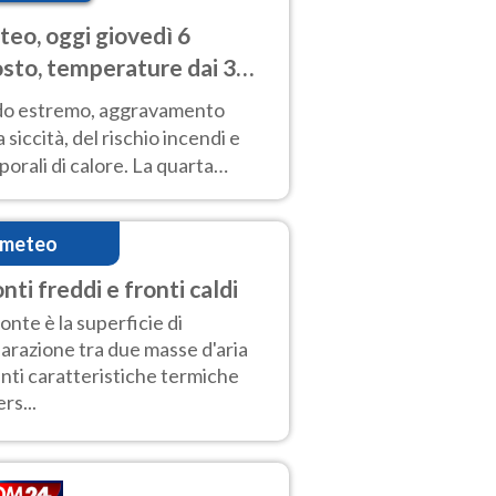
eo, oggi giovedì 6
sto, temperature dai 33
40 gradi
do estremo, aggravamento
a siccità, del rischio incendi e
orali di calore. La quarta
nsa ondata di calore non dà
gua e durerà fino Ferragosto
imeteo
nti freddi e fronti caldi
fronte è la superficie di
arazione tra due masse d'aria
nti caratteristiche termiche
rs...