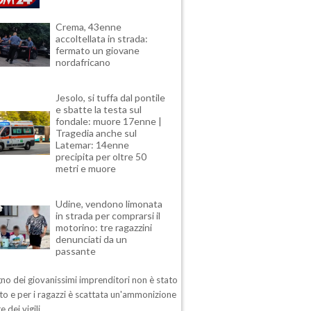
Crema, 43enne
accoltellata in strada:
fermato un giovane
nordafricano
Jesolo, si tuffa dal pontile
e sbatte la testa sul
fondale: muore 17enne |
Tragedia anche sul
Latemar: 14enne
precipita per oltre 50
metri e muore
Udine, vendono limonata
in strada per comprarsi il
motorino: tre ragazzini
denunciati da un
passante
no dei giovanissimi imprenditori non è stato
o e per i ragazzi è scattata un'ammonizione
e dei vigili