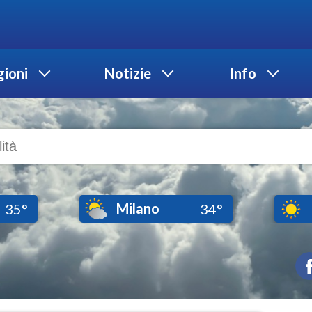
ioni
Notizie
Info
Milano
35°
34°