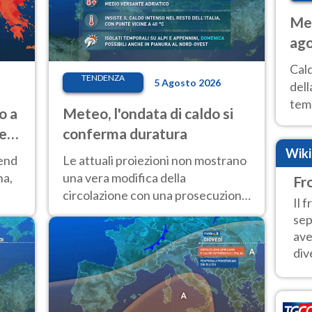
Met
ago
ai 
Cal
TENDENZA
5 Agosto 2026
dell
temp
o a
Meteo, l'ondata di caldo si
inte
ve
conferma duratura
tre
Wik
kend
Le attuali proiezioni non mostrano
na,
una vera modifica della
Fro
circolazione con una prosecuzione
Il 
del caldo fuori scala per molti
sep
giorni, compresa la settimana di
ave
Ferragosto
dive