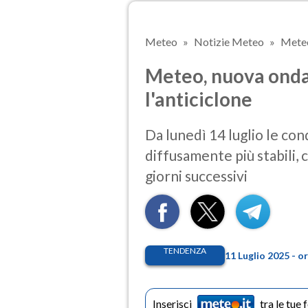
Meteo
Notizie Meteo
Meteo,
Meteo, nuova ondat
l'anticiclone
Da lunedì 14 luglio le co
diffusamente più stabili,
giorni successivi
TENDENZA
11 Luglio 2025 - o
Inserisci
tra le tue 