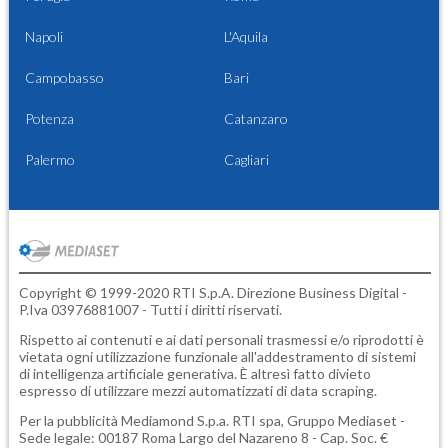
Napoli
L'Aquila
Campobasso
Bari
Potenza
Catanzaro
Palermo
Cagliari
Copyright © 1999-2020 RTI S.p.A. Direzione Business Digital -
P.Iva 03976881007 - Tutti i diritti riservati.
Rispetto ai contenuti e ai dati personali trasmessi e/o riprodotti è
vietata ogni utilizzazione funzionale all'addestramento di sistemi
di intelligenza artificiale generativa. È altresì fatto divieto
espresso di utilizzare mezzi automatizzati di data scraping.
Per la pubblicità
Mediamond S.p.a.
RTI spa, Gruppo Mediaset -
Sede legale: 00187 Roma Largo del Nazareno 8 - Cap. Soc. €