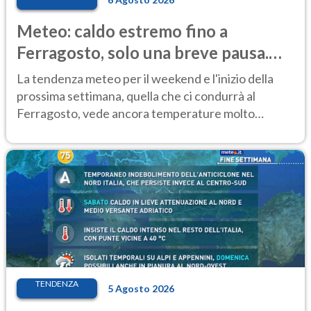
Meteo: caldo estremo fino a
Ferragosto, solo una breve pausa.
Ecco dove
La tendenza meteo per il weekend e l'inizio della
prossima settimana, quella che ci condurrà al
Ferragosto, vede ancora temperature molto
elevate
TENDENZA
5 Agosto 2026