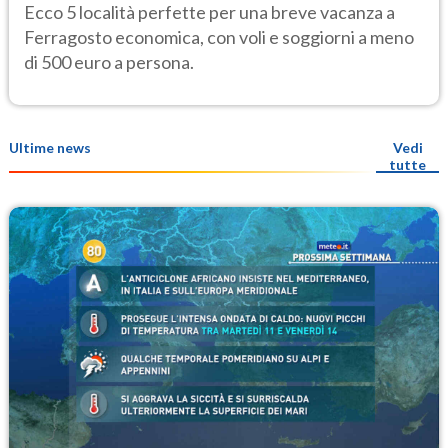
hotel sotto i 500 euro
Ecco 5 località perfette per una breve vacanza a
Ferragosto economica, con voli e soggiorni a meno
di 500 euro a persona.
Ultime news
Vedi
tutte