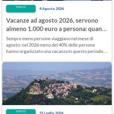
VIAGGI
4 Agosto 2026
Vacanze ad agosto 2026, servono
almeno 1.000 euro a persona: quanto
costano alloggio e trasporti
Sempre meno persone viaggiano nel mese di
agosto: nel 2026 meno del 40% delle persone
hanno organizzato una vacanza in questo periodo.
Perché?
VIAGGI
31 Luglio 2026