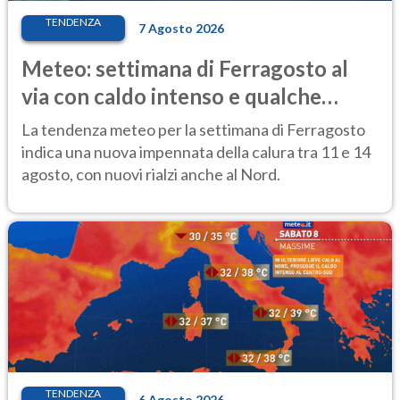
TENDENZA
7 Agosto 2026
Meteo: settimana di Ferragosto al
via con caldo intenso e qualche
temporale
La tendenza meteo per la settimana di Ferragosto
indica una nuova impennata della calura tra 11 e 14
agosto, con nuovi rialzi anche al Nord.
TENDENZA
6 Agosto 2026