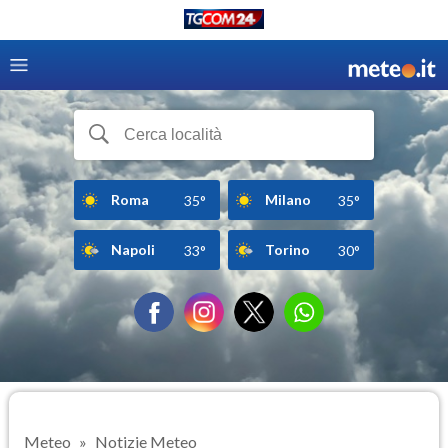
Roma
Milano
35°
35°
Napoli
Torino
33°
30°
Meteo
Notizie Meteo