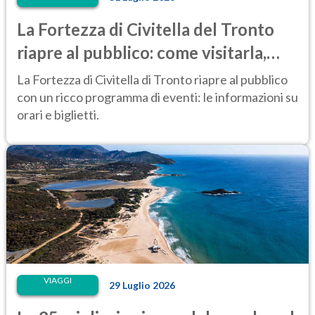
La Fortezza di Civitella del Tronto
riapre al pubblico: come visitarla,
anche di notte
La Fortezza di Civitella di Tronto riapre al pubblico
con un ricco programma di eventi: le informazioni su
orari e biglietti.
VIAGGI
29 Luglio 2026