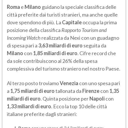
Roma
e
Milano
guidano la speciale classifica delle
città preferite dai turisti stranieri, ma anche quelle
dove spendono di più. La
Capitale
occupa la prima
posizione della classifica
Rapporto Tourism and
Incoming Watch
realizzata da Nexi con un guadagno
di spesa pari a
3,63 miliardi di euro
seguita da
Milano
con
1,85 miliardi di euro
. Cifre record che
da sole contribuiscono al 26% della spesa
complessiva del turismo straniero nel nostro Paese.
Al terzo posto troviamo
Venezia
con uno spesa pari
a
1,75 miliardi di euro
tallonata da
Firenze
con
1,35
miliardi di euro
. Quinta posizione per
Napoli
con
1,33 miliardi di euro
. Ecco la top 10 delle città
italiane preferite dagli stranieri:
Roma
con una spesa di 3,63 miliardi di euro;