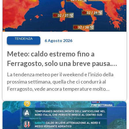
TENDENZA
6 Agosto 2026
Meteo: caldo estremo fino a
Ferragosto, solo una breve pausa.
Ecco dove
La tendenza meteo per il weekend e l'inizio della
prossima settimana, quella che ci condurrà al
Ferragosto, vede ancora temperature molto
elevate