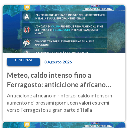
TENDENZA
8 Agosto 2026
Meteo, caldo intenso fino a
Ferragosto: anticiclone africano
ancora protagonista
Anticiclone africano in rinforzo: caldo intenso in
aumento nei prossimi giorni, con valori estremi
verso Ferragosto su gran parte d’Italia