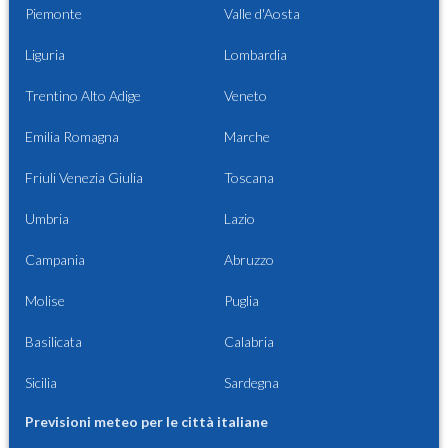
Piemonte
Valle d'Aosta
Liguria
Lombardia
Trentino Alto Adige
Veneto
Emilia Romagna
Marche
Friuli Venezia Giulia
Toscana
Umbria
Lazio
Campania
Abruzzo
Molise
Puglia
Basilicata
Calabria
Sicilia
Sardegna
Previsioni meteo per le città italiane