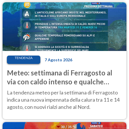
TENDENZA
7 Agosto 2026
Meteo: settimana di Ferragosto al
via con caldo intenso e qualche
temporale
La tendenza meteo per la settimana di Ferragosto
indica una nuova impennata della calura tra 11 e 14
agosto, con nuovi rialzi anche al Nord.