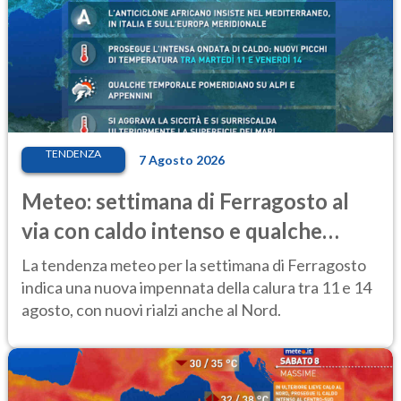
TENDENZA
7 Agosto 2026
Meteo: settimana di Ferragosto al
via con caldo intenso e qualche
temporale
La tendenza meteo per la settimana di Ferragosto
indica una nuova impennata della calura tra 11 e 14
agosto, con nuovi rialzi anche al Nord.