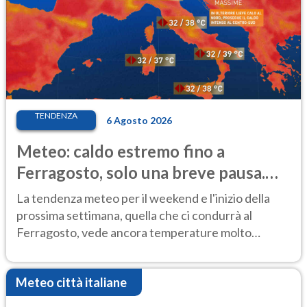
TENDENZA
6 Agosto 2026
Meteo: caldo estremo fino a
Ferragosto, solo una breve pausa.
Ecco dove
La tendenza meteo per il weekend e l'inizio della
prossima settimana, quella che ci condurrà al
Ferragosto, vede ancora temperature molto
elevate
Meteo città italiane