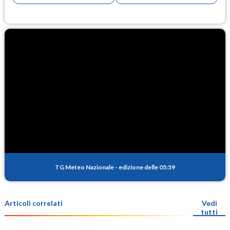
TG Meteo Nazionale
-
edizione delle 05:59
Articoli correlati
Vedi
tutti