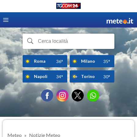
Roma
Milano
36°
35°
Napoli
Torino
34°
30°
Meteo
Notizie Meteo