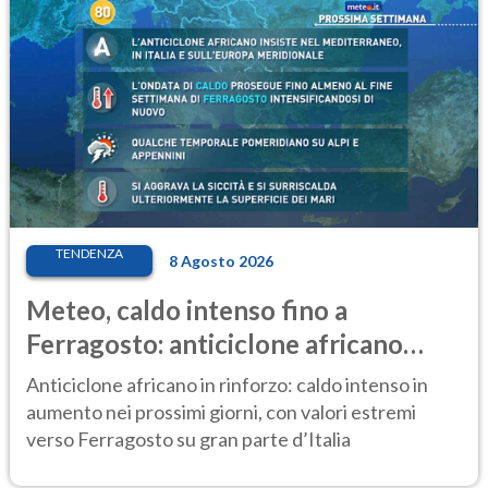
TENDENZA
8 Agosto 2026
Meteo, caldo intenso fino a
Ferragosto: anticiclone africano
ancora protagonista
Anticiclone africano in rinforzo: caldo intenso in
aumento nei prossimi giorni, con valori estremi
verso Ferragosto su gran parte d’Italia