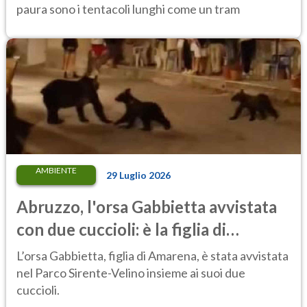
paura sono i tentacoli lunghi come un tram
AMBIENTE
29 Luglio 2026
Abruzzo, l'orsa Gabbietta avvistata
con due cuccioli: è la figlia di
Amarena
L’orsa Gabbietta, figlia di Amarena, è stata avvistata
nel Parco Sirente-Velino insieme ai suoi due
cuccioli.