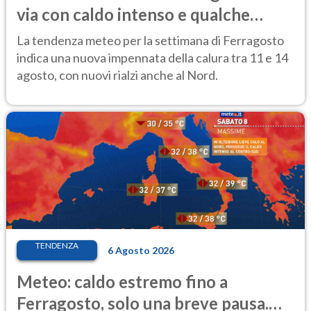
via con caldo intenso e qualche
temporale
La tendenza meteo per la settimana di Ferragosto
indica una nuova impennata della calura tra 11 e 14
agosto, con nuovi rialzi anche al Nord.
TENDENZA
6 Agosto 2026
Meteo: caldo estremo fino a
Ferragosto, solo una breve pausa.