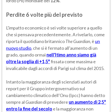
lordo (Pil) mondiale del
12%
.
Perdite 6 volte più del previsto
L'impatto economico è sei volte superiore a quello
che si pensava precedentemente. A rivelarlo, come
riporta il quotidiano britannico
The Guardian
, è
un
nuovo studio
, che si è fermato all’aumento di un
grado, quando ormai
nell'ltimo anno siamo già
oltre la soglia di +1,5°
fissata come massima e
invalicabile dagli accordi di Parigi sul clima del 2015.
Intanto la maggioranza degli scienziati autori di
report per il Gruppo intergovernativo sul
cambiamento climatico dell’Onu (Ipcc) hanno detto
sempre al
Guardian
di prevedere
un aumento di 2,5°
entro la fine del secolo
e la maggioranza non