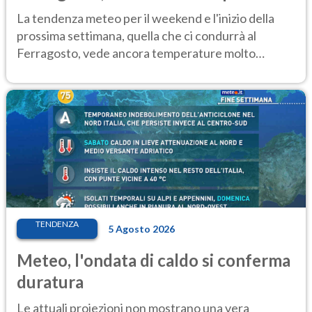
Ecco dove
La tendenza meteo per il weekend e l'inizio della
prossima settimana, quella che ci condurrà al
Ferragosto, vede ancora temperature molto
elevate
TENDENZA
5 Agosto 2026
Meteo, l'ondata di caldo si conferma
duratura
Le attuali proiezioni non mostrano una vera