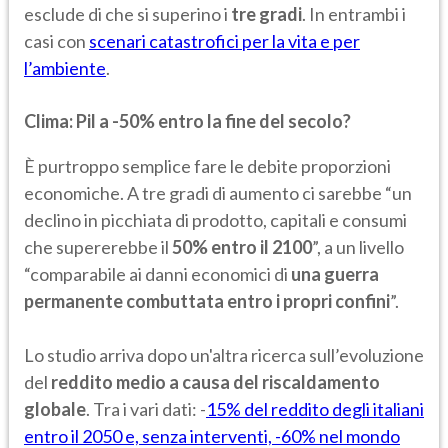
esclude di che si superino i
tre gradi
. In entrambi i
casi con
scenari catastrofici per la vita e per
l’ambiente
.
Clima: Pil a -50% entro la fine del secolo?
È purtroppo semplice fare le debite proporzioni
economiche. A tre gradi di aumento ci sarebbe “un
declino in picchiata di prodotto, capitali e consumi
che supererebbe il
50% entro il 2100
”, a un livello
“comparabile ai danni economici di
una guerra
permanente combuttata entro i propri confini
”.
Lo studio arriva dopo un'altra ricerca sull’evoluzione
del
reddito medio a causa del riscaldamento
globale
. Tra i vari dati: -
15% del reddito degli italiani
entro il 2050 e, senza interventi, -60% nel mondo