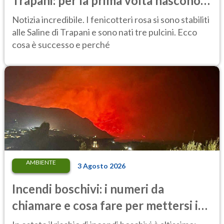
Trapani: per la prima volta nascono
tre pulcini nella riserva
Notizia incredibile. I fenicotteri rosa si sono stabiliti
alle Saline di Trapani e sono nati tre pulcini. Ecco
cosa è successo e perché
AMBIENTE
3 Agosto 2026
Incendi boschivi: i numeri da
chiamare e cosa fare per mettersi in
salvo