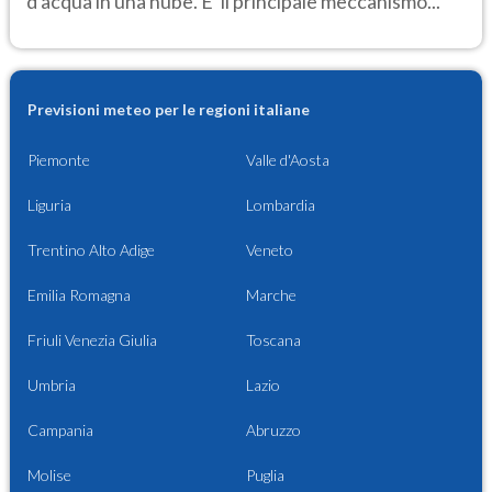
d'acqua in una nube. E' il principale meccanismo...
Previsioni meteo per le regioni italiane
Piemonte
Valle d'Aosta
Liguria
Lombardia
Trentino Alto Adige
Veneto
Emilia Romagna
Marche
Friuli Venezia Giulia
Toscana
Umbria
Lazio
Campania
Abruzzo
Molise
Puglia