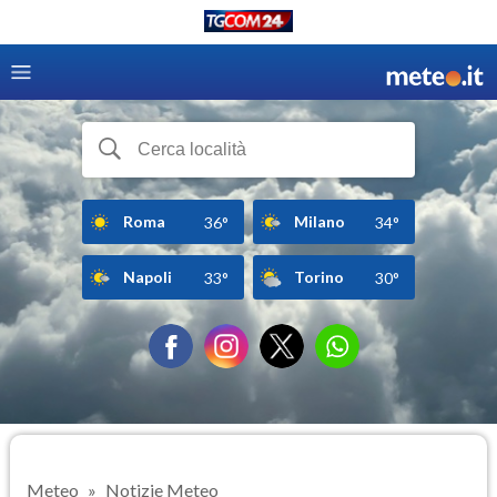
Roma
Milano
36°
34°
Napoli
Torino
33°
30°
Meteo
Notizie Meteo