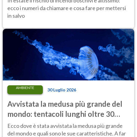
In estate il rischio di incendi boschivi è altissimo:
ecco i numeri da chiamare e cosa fare per mettersi
in salvo
AMBIENTE
30 Luglio 2026
Avvistata la medusa più grande del
mondo: tentacoli lunghi oltre 30
metri, più di un tram cittadino
Ecco dove è stata avvistata la medusa più grande
del mondo e quali sono le sue caratteristiche. A far