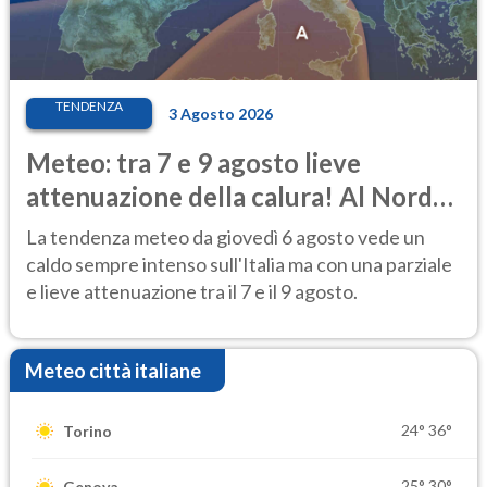
TENDENZA
3 Agosto 2026
Meteo: tra 7 e 9 agosto lieve
attenuazione della calura! Al Nord
rischio temporali
La tendenza meteo da giovedì 6 agosto vede un
caldo sempre intenso sull'Italia ma con una parziale
e lieve attenuazione tra il 7 e il 9 agosto.
Meteo città italiane
24°
36°
Torino
25°
30°
Genova