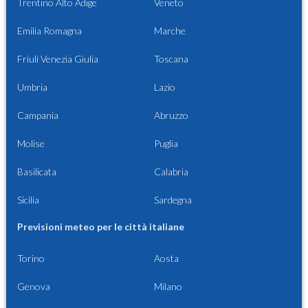
Trentino Alto Adige
Veneto
Emilia Romagna
Marche
Friuli Venezia Giulia
Toscana
Umbria
Lazio
Campania
Abruzzo
Molise
Puglia
Basilicata
Calabria
Sicilia
Sardegna
Previsioni meteo per le città italiane
Torino
Aosta
Genova
Milano