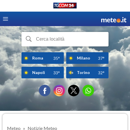
Roma
Milano
35°
37°
Napoli
Torino
33°
32°
Meteo
Notizie Meteo