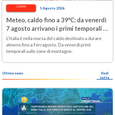
CLIMA
5 Agosto 2026
Meteo, caldo fino a 39°C: da venerdì
7 agosto arrivano i primi temporali e
un lieve calo delle temperature
L'Italia è nella morsa del caldo destinato a durare
almeno fino a Ferragosto. Da venerdì primi
temporali sulle zone di montagne.
Ultime news
Vedi
tutte