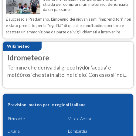
strada per comprarsi un motorino: denunciati
da un passante
È successo a Pradamano. L'impegno dei giovanissimi "imprenditori" non
è stato premiato per la "rigidità" di qualche concittadino: per loro è
scattata un'ammonizione da parte dei vigili chiamati a intervenire
Wikimeteo
Idrometeore
Termine che deriva dal greco hýdōr 'acqua' e
metéōros 'che sta in alto, nel cielo'. Con esso si indi...
Previsioni meteo per le regioni italiane
Piemonte
Valle d'Aosta
Liguria
Lombardia