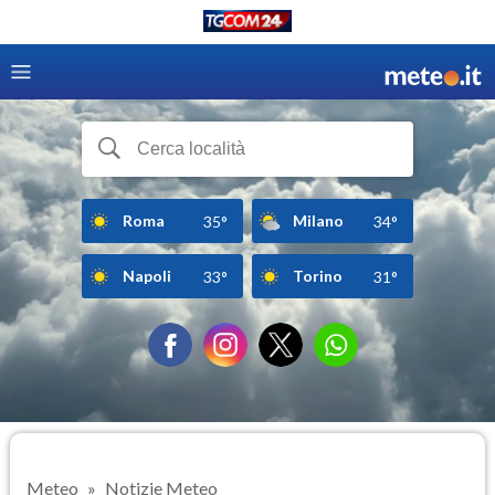
Roma
Milano
35°
34°
Napoli
Torino
33°
31°
Meteo
Notizie Meteo