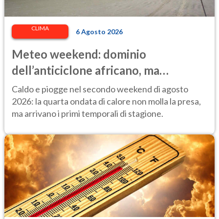
CLIMA
6 Agosto 2026
Meteo weekend: dominio
dell’anticiclone africano, ma
attenzione ai temporali intensi. Le
Caldo e piogge nel secondo weekend di agosto
previsioni
2026: la quarta ondata di calore non molla la presa,
ma arrivano i primi temporali di stagione.