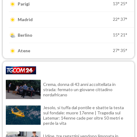
13°
25°
Parigi
22°
37°
Madrid
15°
21°
Berlino
27°
35°
Atene
Crema, donna di 43 anni accoltellata in
strada: fermato un giovane cittadino
nordafricano
Jesolo, si tuffa dal pontile e sbatte la testa
sul fondale: muore 17enne | Tragedia sul
Latemar: 14enne cade per oltre 50 metri e
perde la vita
Udine, tre ragazzini vendono limonata in