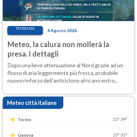
TENDENZA
4 Agosto 2026
Meteo, la calura non mollerà la
presa. I dettagli
Dopo una lieve attenuazione al Nord grazie ad un
flusso di aria leggermente più fresca, probabile
nuovo rinforzo dell’anticiclone africano entro
Ferragosto
Meteo città italiane
22°
34°
Torino
25°
31°
Genova