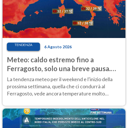
TENDENZA
6 Agosto 2026
Meteo: caldo estremo fino a
Ferragosto, solo una breve pausa.
Ecco dove
La tendenza meteo per il weekend e l'inizio della
prossima settimana, quella che ci condurrà al
Ferragosto, vede ancora temperature molto
elevate