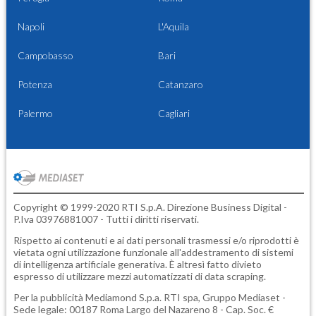
Napoli
L'Aquila
Campobasso
Bari
Potenza
Catanzaro
Palermo
Cagliari
Copyright © 1999-2020 RTI S.p.A. Direzione Business Digital -
P.Iva 03976881007 - Tutti i diritti riservati.
Rispetto ai contenuti e ai dati personali trasmessi e/o riprodotti è
vietata ogni utilizzazione funzionale all'addestramento di sistemi
di intelligenza artificiale generativa. È altresì fatto divieto
espresso di utilizzare mezzi automatizzati di data scraping.
Per la pubblicità
Mediamond S.p.a.
RTI spa, Gruppo Mediaset -
Sede legale: 00187 Roma Largo del Nazareno 8 - Cap. Soc. €