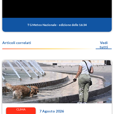
TG Meteo Nazionale
-
edizione delle 16:34
Articoli correlati
Vedi
tutti
CLIMA
7 Agosto 2026