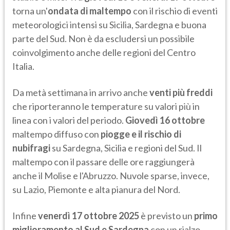
torna un'
ondata di maltempo
con il rischio di eventi
meteorologici intensi su Sicilia, Sardegna e buona
parte del Sud. Non è da escludersi un possibile
coinvolgimento anche delle regioni del Centro
Italia.
Da metà settimana in arrivo anche
venti più freddi
che riporteranno le temperature su valori più in
linea con i valori del periodo.
Giovedì 16 ottobre
maltempo diffuso con
piogge e il rischio di
nubifragi
su Sardegna, Sicilia e regioni del Sud. Il
maltempo con il passare delle ore raggiungerà
anche il Molise e l'Abruzzo. Nuvole sparse, invece,
su Lazio, Piemonte e alta pianura del Nord.
Infine
venerdì 17 ottobre 2025
è previsto un
primo
miglioramento al Sud e Sardegna
con un rialzo