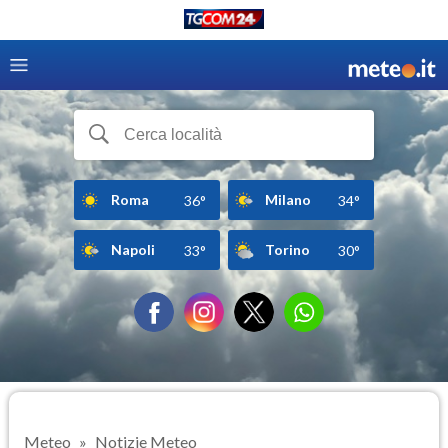
Roma
Milano
36°
34°
Napoli
Torino
33°
30°
Meteo
Notizie Meteo