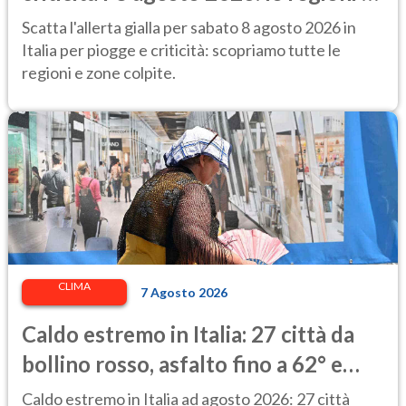
rischio
Scatta l'allerta gialla per sabato 8 agosto 2026 in
Italia per piogge e criticità: scopriamo tutte le
regioni e zone colpite.
CLIMA
7 Agosto 2026
Caldo estremo in Italia: 27 città da
bollino rosso, asfalto fino a 62° e
punte di 48° alla stazione di Napoli
Caldo estremo in Italia ad agosto 2026: 27 città