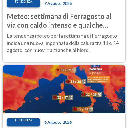
TENDENZA
7 Agosto 2026
Meteo: settimana di Ferragosto al
via con caldo intenso e qualche
temporale
La tendenza meteo per la settimana di Ferragosto
indica una nuova impennata della calura tra 11 e 14
agosto, con nuovi rialzi anche al Nord.
TENDENZA
6 Agosto 2026