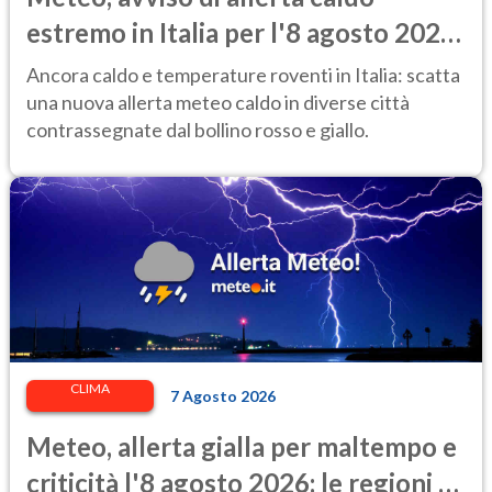
estremo in Italia per l'8 agosto 2026:
le città a rischio per il Ministero della
Ancora caldo e temperature roventi in Italia: scatta
Salute
una nuova allerta meteo caldo in diverse città
contrassegnate dal bollino rosso e giallo.
CLIMA
7 Agosto 2026
Meteo, allerta gialla per maltempo e
criticità l'8 agosto 2026: le regioni a