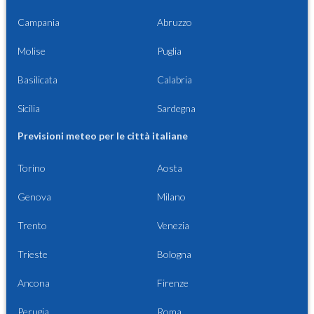
Campania
Abruzzo
Molise
Puglia
Basilicata
Calabria
Sicilia
Sardegna
Previsioni meteo per le città italiane
Torino
Aosta
Genova
Milano
Trento
Venezia
Trieste
Bologna
Ancona
Firenze
Perugia
Roma