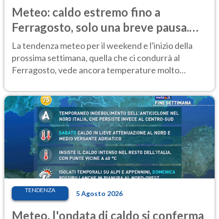
Meteo: caldo estremo fino a
Ferragosto, solo una breve pausa.
Ecco dove
La tendenza meteo per il weekend e l'inizio della
prossima settimana, quella che ci condurrà al
Ferragosto, vede ancora temperature molto
elevate
TENDENZA
5 Agosto 2026
Meteo, l'ondata di caldo si conferma