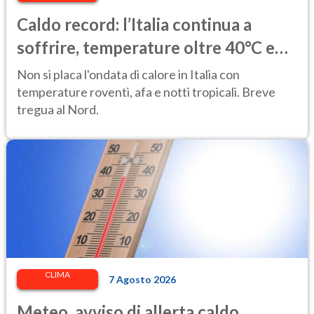
Caldo record: l’Italia continua a
soffrire, temperature oltre 40°C e
afa per altri 10 giorni
Non si placa l'ondata di calore in Italia con
temperature roventi, afa e notti tropicali. Breve
tregua al Nord.
CLIMA
7 Agosto 2026
Meteo, avviso di allerta caldo