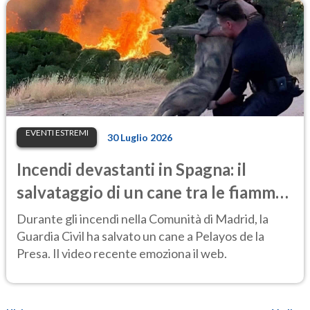
EVENTI ESTREMI
30 Luglio 2026
Incendi devastanti in Spagna: il
salvataggio di un cane tra le fiamme
emoziona il web
Durante gli incendi nella Comunità di Madrid, la
Guardia Civil ha salvato un cane a Pelayos de la
Presa. Il video recente emoziona il web.