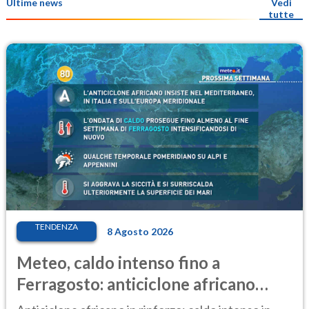
Ultime news
Vedi
tutte
TENDENZA
8 Agosto 2026
Meteo, caldo intenso fino a
Ferragosto: anticiclone africano
ancora protagonista