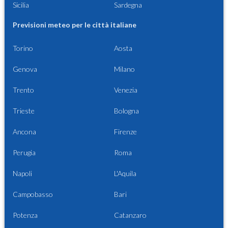
Sicilia
Sardegna
Previsioni meteo per le città italiane
Torino
Aosta
Genova
Milano
Trento
Venezia
Trieste
Bologna
Ancona
Firenze
Perugia
Roma
Napoli
L'Aquila
Campobasso
Bari
Potenza
Catanzaro