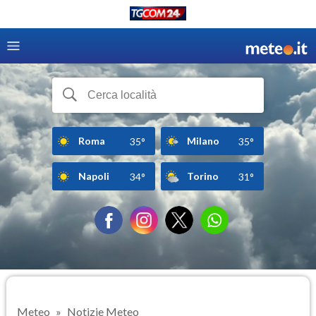
Roma
Milano
35°
35°
Napoli
Torino
34°
31°
Meteo
Notizie Meteo