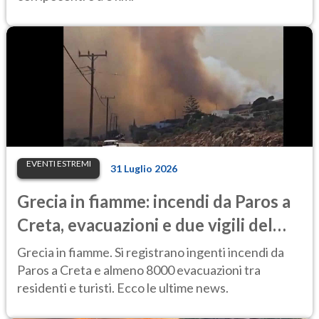
EVENTI ESTREMI
31 Luglio 2026
Grecia in fiamme: incendi da Paros a
Creta, evacuazioni e due vigili del
fuoco morti
Grecia in fiamme. Si registrano ingenti incendi da
Paros a Creta e almeno 8000 evacuazioni tra
residenti e turisti. Ecco le ultime news.