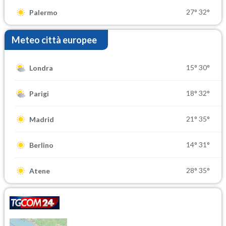
27°
32°
Palermo
Meteo città europee
15°
30°
Londra
18°
32°
Parigi
21°
35°
Madrid
14°
31°
Berlino
28°
35°
Atene