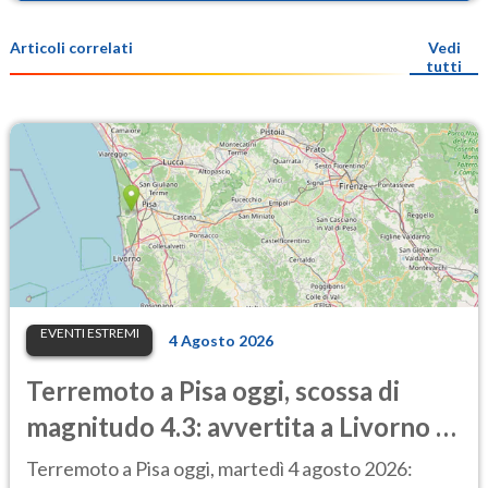
Articoli correlati
Vedi
tutti
EVENTI ESTREMI
4 Agosto 2026
Terremoto a Pisa oggi, scossa di
magnitudo 4.3: avvertita a Livorno e
Lucca, treni sospesi
Terremoto a Pisa oggi, martedì 4 agosto 2026: