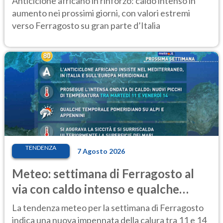
Anticiclone africano in rinforzo: caldo intenso in
aumento nei prossimi giorni, con valori estremi
verso Ferragosto su gran parte d’Italia
TENDENZA
7 Agosto 2026
Meteo: settimana di Ferragosto al
via con caldo intenso e qualche
temporale
La tendenza meteo per la settimana di Ferragosto
indica una nuova impennata della calura tra 11 e 14