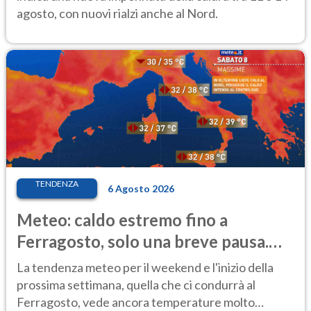
agosto, con nuovi rialzi anche al Nord.
TENDENZA
6 Agosto 2026
Meteo: caldo estremo fino a
Ferragosto, solo una breve pausa.
Ecco dove
La tendenza meteo per il weekend e l'inizio della
prossima settimana, quella che ci condurrà al
Ferragosto, vede ancora temperature molto