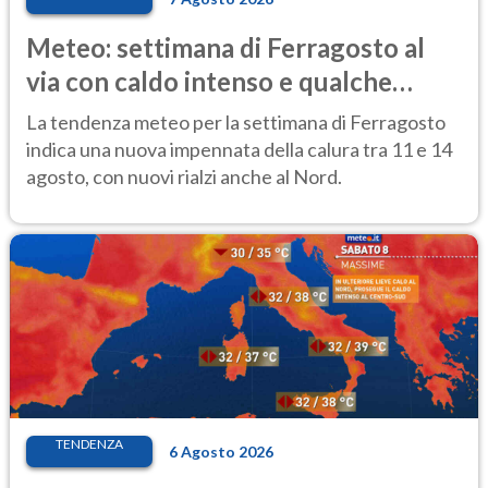
Meteo: settimana di Ferragosto al
via con caldo intenso e qualche
temporale
La tendenza meteo per la settimana di Ferragosto
indica una nuova impennata della calura tra 11 e 14
agosto, con nuovi rialzi anche al Nord.
TENDENZA
6 Agosto 2026