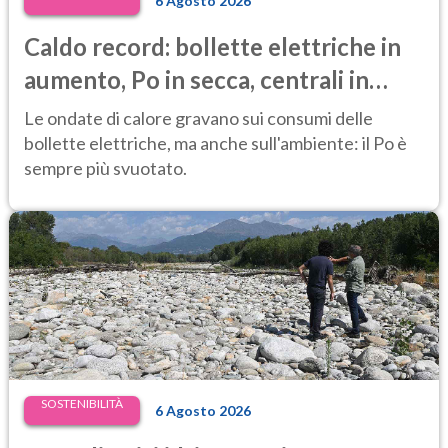
6 Agosto 2026
Caldo record: bollette elettriche in
aumento, Po in secca, centrali in
difficoltà e prezzi dell’energia ai
Le ondate di calore gravano sui consumi delle
massimi
bollette elettriche, ma anche sull'ambiente: il Po è
sempre più svuotato.
SOSTENIBILITÀ
6 Agosto 2026