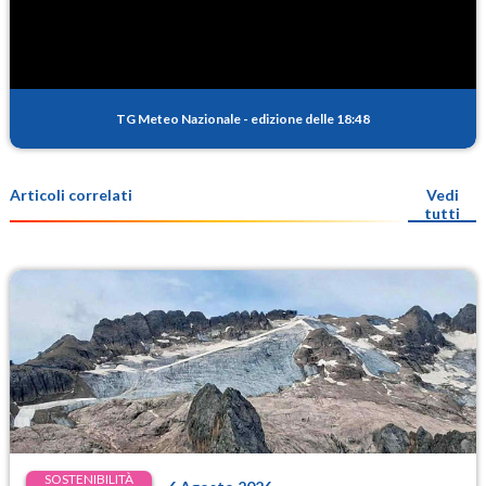
TG Meteo Nazionale
-
edizione delle 18:48
Articoli correlati
Vedi
tutti
SOSTENIBILITÀ