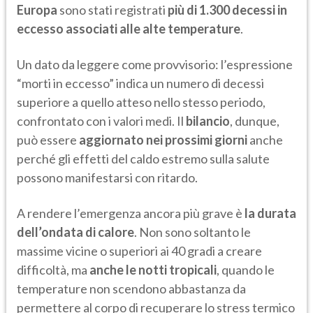
Europa
sono stati registrati
più di 1.300 decessi in
eccesso associati alle alte temperature
.
Un dato da leggere come provvisorio: l’espressione
“morti in eccesso” indica un numero di decessi
superiore a quello atteso nello stesso periodo,
confrontato con i valori medi. Il
bilancio
, dunque,
può essere
aggiornato nei prossimi giorni
anche
perché gli effetti del caldo estremo sulla salute
possono manifestarsi con ritardo.
A rendere l’emergenza ancora più grave è
la durata
dell’ondata di calore
. Non sono soltanto le
massime vicine o superiori ai 40 gradi a creare
difficoltà, ma
anche le
notti tropicali
, quando le
temperature non scendono abbastanza da
permettere al corpo di recuperare lo stress termico