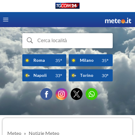
Roma
Milano
35°
35°
Napoli
Torino
33°
30°
Meteo
Notizie Meteo