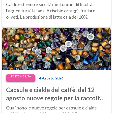
d’oliva a rischio, latte in calo del 10%
Caldo estremo e siccità mettono in difficoltà
l’agricoltura italiana. A rischio ortaggi, frutta e
oliveti. La produzione di latte cala del 10%.
SOSTENIBILITÀ
4 Agosto 2026
Capsule e cialde del caffè, dal 12
agosto nuove regole per la raccolta
differenziata
Quali sono le nuove regole per capsule e cialde