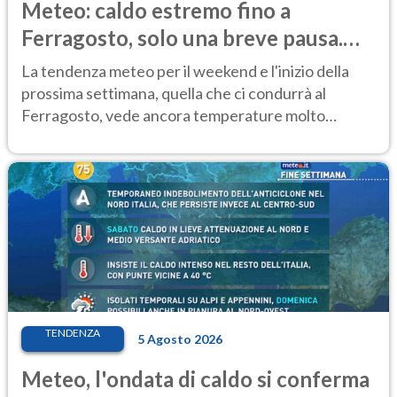
Meteo: caldo estremo fino a
Ferragosto, solo una breve pausa.
Ecco dove
La tendenza meteo per il weekend e l'inizio della
prossima settimana, quella che ci condurrà al
Ferragosto, vede ancora temperature molto
elevate
TENDENZA
5 Agosto 2026
Meteo, l'ondata di caldo si conferma