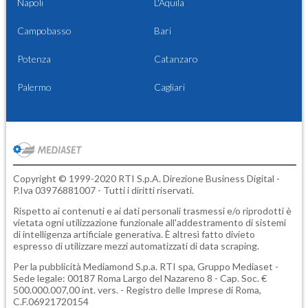
Napoli
L'Aquila
Campobasso
Bari
Potenza
Catanzaro
Palermo
Cagliari
Copyright © 1999-2020 RTI S.p.A. Direzione Business Digital -
P.Iva 03976881007 - Tutti i diritti riservati.
Rispetto ai contenuti e ai dati personali trasmessi e/o riprodotti è
vietata ogni utilizzazione funzionale all'addestramento di sistemi
di intelligenza artificiale generativa. È altresì fatto divieto
espresso di utilizzare mezzi automatizzati di data scraping.
Per la pubblicità
Mediamond S.p.a.
RTI spa, Gruppo Mediaset -
Sede legale: 00187 Roma Largo del Nazareno 8 - Cap. Soc. €
500.000.007,00 int. vers. - Registro delle Imprese di Roma,
C.F.06921720154