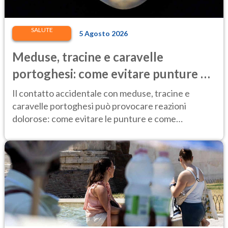
SALUTE
5 Agosto 2026
Meduse, tracine e caravelle
portoghesi: come evitare punture e
cosa fare in caso di contatto
Il contatto accidentale con meduse, tracine e
caravelle portoghesi può provocare reazioni
dolorose: come evitare le punture e come
comportarsi.