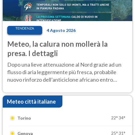
TENDENZA
4 Agosto 2026
Meteo, la calura non mollerà la
presa. I dettagli
Dopo una lieve attenuazione al Nord grazie ad un
flusso di aria leggermente più fresca, probabile
nuovo rinforzo dell’anticiclone africano entro
Ferragosto
Meteo città italiane
22°
34°
Torino
25°
31°
Genova