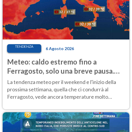
TENDENZA
6 Agosto 2026
Meteo: caldo estremo fino a
Ferragosto, solo una breve pausa.
Ecco dove
La tendenza meteo per il weekend e l'inizio della
prossima settimana, quella che ci condurrà al
Ferragosto, vede ancora temperature molto
elevate