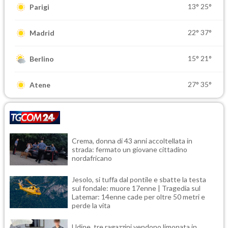
13°
25°
Parigi
22°
37°
Madrid
15°
21°
Berlino
27°
35°
Atene
Crema, donna di 43 anni accoltellata in
strada: fermato un giovane cittadino
nordafricano
Jesolo, si tuffa dal pontile e sbatte la testa
sul fondale: muore 17enne | Tragedia sul
Latemar: 14enne cade per oltre 50 metri e
perde la vita
Udine, tre ragazzini vendono limonata in