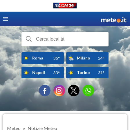
Roma
Milano
35°
34°
Napoli
Torino
33°
31°
Meteo
Notizie Meteo