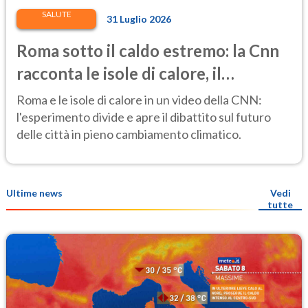
SALUTE
31 Luglio 2026
Roma sotto il caldo estremo: la Cnn
racconta le isole di calore, il
progetto di piazza Risorgimento al
Roma e le isole di calore in un video della CNN:
banco di prova
l'esperimento divide e apre il dibattito sul futuro
delle città in pieno cambiamento climatico.
Ultime news
Vedi
tutte