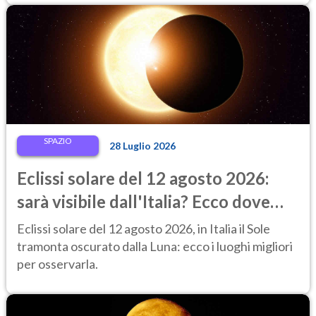
SPAZIO
28 Luglio 2026
Eclissi solare del 12 agosto 2026:
sarà visibile dall'Italia? Ecco dove
ammirarla al tramonto
Eclissi solare del 12 agosto 2026, in Italia il Sole
tramonta oscurato dalla Luna: ecco i luoghi migliori
per osservarla.