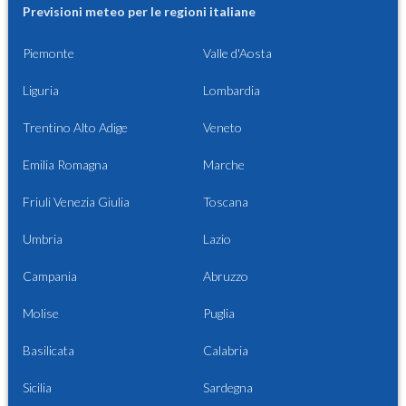
Previsioni meteo per le regioni italiane
Piemonte
Valle d'Aosta
Liguria
Lombardia
Trentino Alto Adige
Veneto
Emilia Romagna
Marche
Friuli Venezia Giulia
Toscana
Umbria
Lazio
Campania
Abruzzo
Molise
Puglia
Basilicata
Calabria
Sicilia
Sardegna