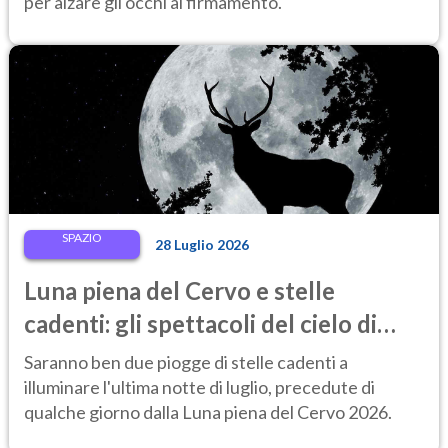
per alzare gli occhi al firmamento.
SPAZIO
28 Luglio 2026
Luna piena del Cervo e stelle
cadenti: gli spettacoli del cielo di
fine luglio 2026 da non perdere
Saranno ben due piogge di stelle cadenti a
illuminare l'ultima notte di luglio, precedute di
qualche giorno dalla Luna piena del Cervo 2026.