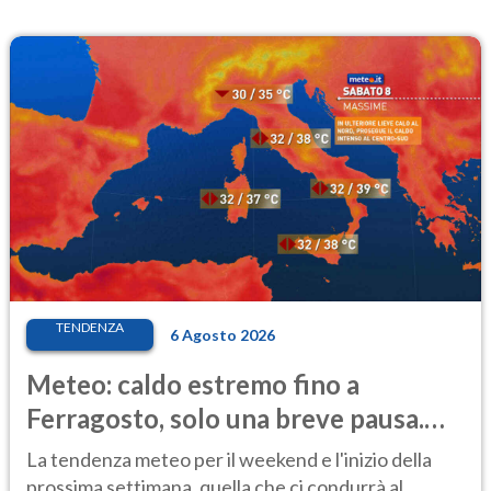
TENDENZA
6 Agosto 2026
Meteo: caldo estremo fino a
Ferragosto, solo una breve pausa.
Ecco dove
La tendenza meteo per il weekend e l'inizio della
prossima settimana, quella che ci condurrà al