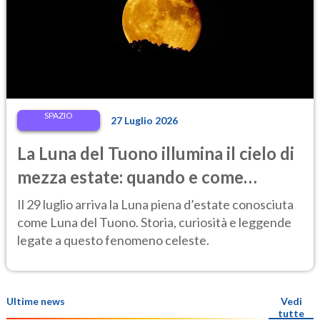
SPAZIO
27 Luglio 2026
La Luna del Tuono illumina il cielo di
mezza estate: quando e come
osservarla
Il 29 luglio arriva la Luna piena d’estate conosciuta
come Luna del Tuono. Storia, curiosità e leggende
legate a questo fenomeno celeste.
Ultime news
Vedi
tutte