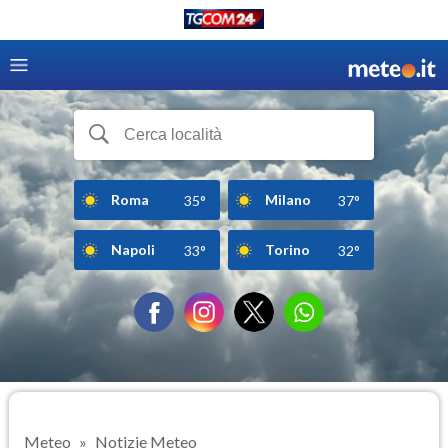
Roma
Milano
35°
37°
Napoli
Torino
33°
32°
Meteo
Notizie Meteo