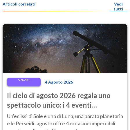
Articoli correlati
Vedi
tutti
SPAZIO
4 Agosto 2026
Il cielo di agosto 2026 regala uno
spettacolo unico: i 4 eventi
astronomici da vedere
Un'eclissi di Sole e una di Luna, una parata planetaria
e le Perseidi: agosto offre 4 occasioni imperdibili