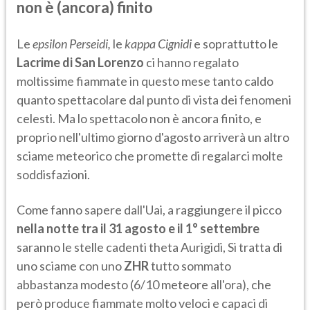
non è (ancora) finito
Le
epsilon Perseidi,
le
kappa Cignidi
e soprattutto le
Lacrime di San Lorenzo
ci hanno regalato
moltissime fiammate in questo mese tanto caldo
quanto spettacolare dal punto di vista dei fenomeni
celesti. Ma lo spettacolo non è ancora finito, e
proprio nell'ultimo giorno d'agosto arriverà un altro
sciame meteorico che promette di regalarci molte
soddisfazioni.
Come fanno sapere dall'Uai, a raggiungere il picco
nella notte tra il 31 agosto e il 1° settembre
saranno le stelle cadenti theta Aurigidi, Si tratta di
uno sciame con uno
ZHR
tutto sommato
abbastanza modesto (6/10 meteore all'ora), che
però produce fiammate molto veloci e capaci di