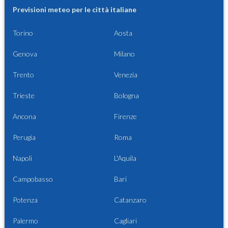
Previsioni meteo per le città italiane
Torino
Aosta
Genova
Milano
Trento
Venezia
Trieste
Bologna
Ancona
Firenze
Perugia
Roma
Napoli
L'Aquila
Campobasso
Bari
Potenza
Catanzaro
Palermo
Cagliari