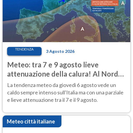
TENDENZA
3 Agosto 2026
Meteo: tra 7 e 9 agosto lieve
attenuazione della calura! Al Nord
rischio temporali
La tendenza meteo da giovedì 6 agosto vede un
caldo sempre intenso sull'Italia ma con una parziale
e lieve attenuazione tra il 7 e il 9 agosto.
Meteo città italiane