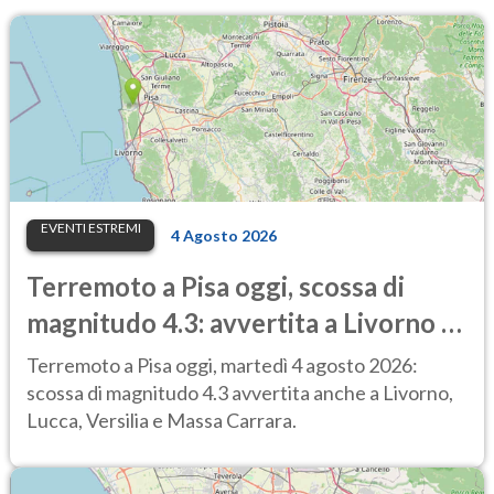
EVENTI ESTREMI
4 Agosto 2026
Terremoto a Pisa oggi, scossa di
magnitudo 4.3: avvertita a Livorno e
Lucca, treni sospesi
Terremoto a Pisa oggi, martedì 4 agosto 2026:
scossa di magnitudo 4.3 avvertita anche a Livorno,
Lucca, Versilia e Massa Carrara.