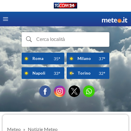
Roma
Milano
35°
37°
Napoli
Torino
33°
32°
Meteo
Notizie Meteo