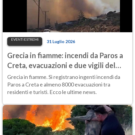
EVENTI ESTREMI
31 Luglio 2026
Grecia in fiamme: incendi da Paros a
Creta, evacuazioni e due vigili del
fuoco morti
Grecia in fiamme. Si registrano ingenti incendi da
Paros a Creta e almeno 8000 evacuazioni tra
residenti e turisti. Ecco le ultime news.