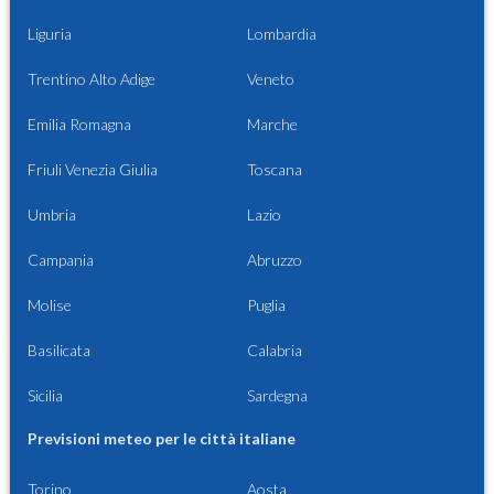
Liguria
Lombardia
Trentino Alto Adige
Veneto
Emilia Romagna
Marche
Friuli Venezia Giulia
Toscana
Umbria
Lazio
Campania
Abruzzo
Molise
Puglia
Basilicata
Calabria
Sicilia
Sardegna
Previsioni meteo per le città italiane
Torino
Aosta