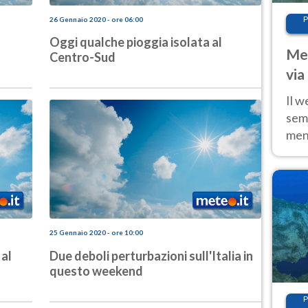
P
26 Gennaio 2020 - ore 06:00
Oggi qualche pioggia isolata al
Met
Centro-Sud
via
cal
Il w
sem
ment
fino
calo
25 Gennaio 2020 - ore 10:00
al
Due deboli perturbazioni sull'Italia in
questo weekend
P