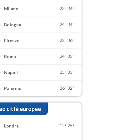
23°
34°
Milano
24°
34°
Bologna
22°
36°
Firenze
24°
35°
Roma
25°
33°
Napoli
26°
32°
Palermo
o città europee
12°
25°
Londra