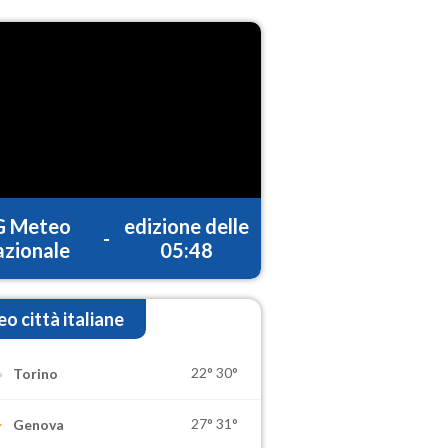
G Meteo
edizione delle
-
zionale
05:48
o città italiane
22°
30°
Torino
27°
31°
Genova