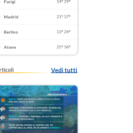
14°
29°
Parigi
21°
37°
Madrid
13°
24°
Berlino
25°
36°
Atene
rticoli
Vedi tutti