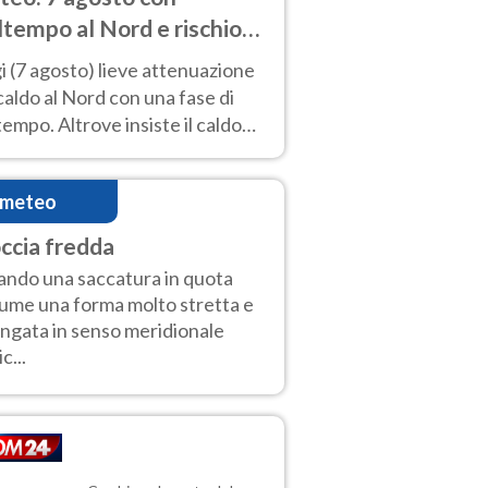
tempo al Nord e rischio
ifragi. Altrove caldo
 (7 agosto) lieve attenuazione
tremo
caldo al Nord con una fase di
empo. Altrove insiste il caldo
emo con picchi di 40°C. Le
isioni
imeteo
ccia fredda
ndo una saccatura in quota
ume una forma molto stretta e
ungata in senso meridionale
ic...