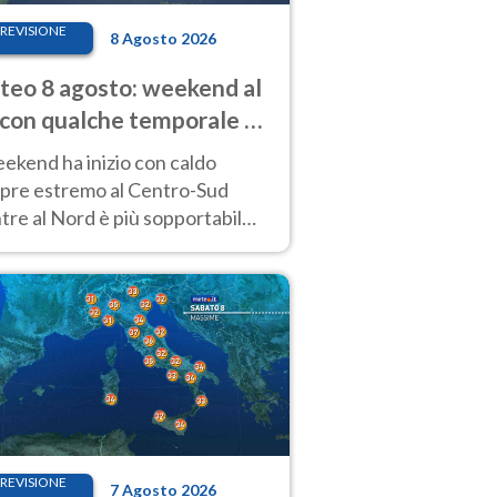
REVISIONE
8 Agosto 2026
eo 8 agosto: weekend al
 con qualche temporale e
do estremo al Centro-Sud
eekend ha inizio con caldo
pre estremo al Centro-Sud
re al Nord è più sopportabile
 a domenica 9. Temporali di
re sui rilievi.
REVISIONE
7 Agosto 2026