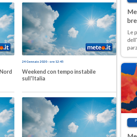
Met
bre
Nor
Le p
dell
parz
al 
40 g
24 Gennaio 2020 - ore 12:45
-Nord
Weekend con tempo instabile
sull'Italia
P
Met