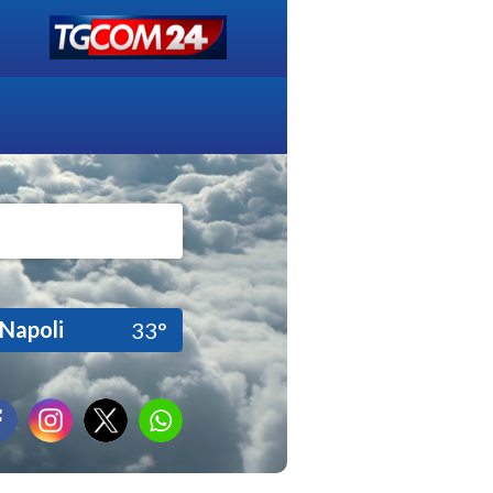
Napoli
33°