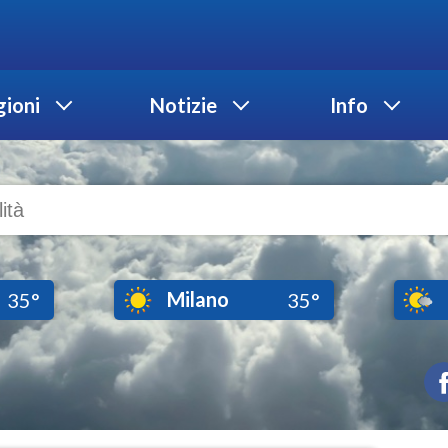
ioni
Notizie
Info
Milano
35°
35°