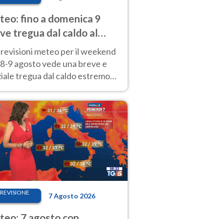
eo: fino a domenica 9
ve tregua dal caldo al
d! Altrove calura e afa
revisioni meteo per il weekend
'8-9 agosto vede una breve e
iale tregua dal caldo estremo
Nord mentre altrove persistono
radi.
REVISIONE
7 Agosto 2026
eo: 7 agosto con