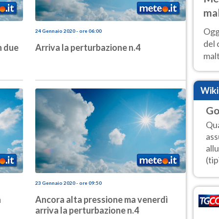
mal
nub
Oggi
24 Gennaio 2020 - ore 06:00
es
del 
n due
Arriva la perturbazione n.4
malt
estr
prev
Wik
Go
Qua
ass
all
(tip
23 Gennaio 2020 - ore 09:50
a
Ancora alta pressione ma venerdì
arriva la perturbazione n.4