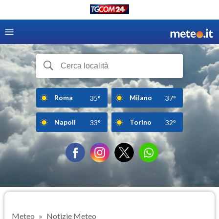
Roma
Milano
35°
37°
Napoli
Torino
33°
32°
Meteo
Notizie Meteo