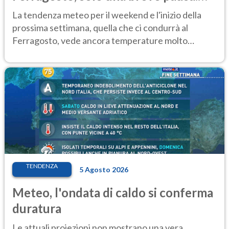
Ecco dove
La tendenza meteo per il weekend e l'inizio della
prossima settimana, quella che ci condurrà al
Ferragosto, vede ancora temperature molto
elevate
TENDENZA
5 Agosto 2026
Meteo, l'ondata di caldo si conferma
duratura
Le attuali proiezioni non mostrano una vera