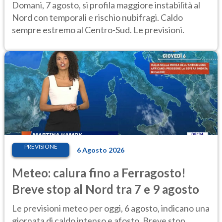
caldo estremo
Domani, 7 agosto, si profila maggiore instabilità al
Nord con temporali e rischio nubifragi. Caldo
sempre estremo al Centro-Sud. Le previsioni.
PREVISIONE
6 Agosto 2026
Meteo: calura fino a Ferragosto!
Breve stop al Nord tra 7 e 9 agosto
Le previsioni meteo per oggi, 6 agosto, indicano una
giornata di caldo intenso e afosto. Breve stop