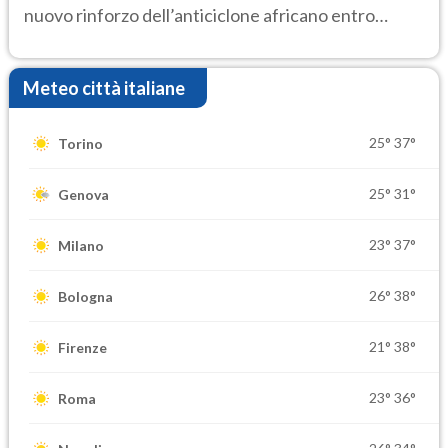
nuovo rinforzo dell’anticiclone africano entro
Ferragosto
Meteo città italiane
25°
37°
Torino
25°
31°
Genova
23°
37°
Milano
26°
38°
Bologna
21°
38°
Firenze
23°
36°
Roma