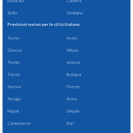
Basilicata
Calabria
Sicilia
Sardegna
Previsioni meteo per le città italiane
Torino
Aosta
Genova
Milano
Trento
Venezia
Trieste
Bologna
Ancona
Firenze
Perugia
Roma
Napoli
L'Aquila
Campobasso
Bari