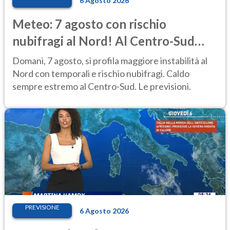
6 Agosto 2026
Meteo: 7 agosto con rischio
nubifragi al Nord! Al Centro-Sud
caldo estremo
Domani, 7 agosto, si profila maggiore instabilità al
Nord con temporali e rischio nubifragi. Caldo
sempre estremo al Centro-Sud. Le previsioni.
PREVISIONE
6 Agosto 2026