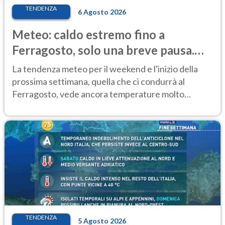
TENDENZA
6 Agosto 2026
Meteo: caldo estremo fino a
Ferragosto, solo una breve pausa.
Ecco dove
La tendenza meteo per il weekend e l'inizio della
prossima settimana, quella che ci condurrà al
Ferragosto, vede ancora temperature molto
elevate
TENDENZA
5 Agosto 2026