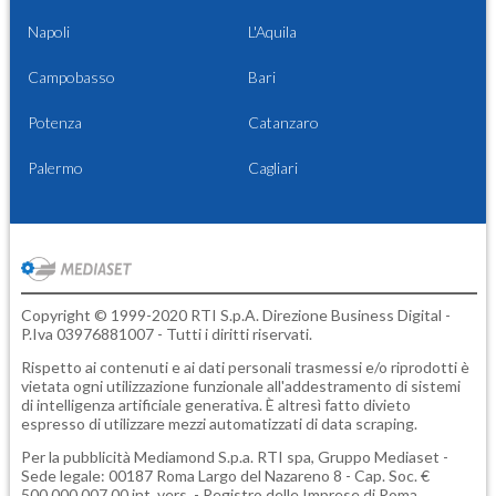
Napoli
L'Aquila
Campobasso
Bari
Potenza
Catanzaro
Palermo
Cagliari
Copyright © 1999-2020 RTI S.p.A. Direzione Business Digital -
P.Iva 03976881007 - Tutti i diritti riservati.
Rispetto ai contenuti e ai dati personali trasmessi e/o riprodotti è
vietata ogni utilizzazione funzionale all'addestramento di sistemi
di intelligenza artificiale generativa. È altresì fatto divieto
espresso di utilizzare mezzi automatizzati di data scraping.
Per la pubblicità
Mediamond S.p.a.
RTI spa, Gruppo Mediaset -
Sede legale: 00187 Roma Largo del Nazareno 8 - Cap. Soc. €
500.000.007,00 int. vers. - Registro delle Imprese di Roma,