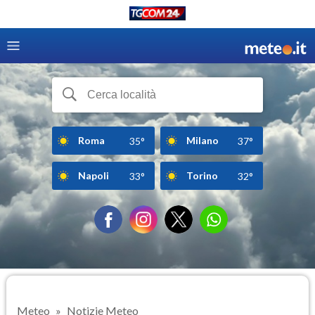
Roma
Milano
35°
37°
Napoli
Torino
33°
32°
Meteo
Notizie Meteo