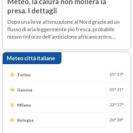
Meteo, la calura non mollerà la
presa. I dettagli
Dopo una lieve attenuazione al Nord grazie ad un
flusso di aria leggermente più fresca, probabile
nuovo rinforzo dell’anticiclone africano entro
Ferragosto
Meteo città italiane
25°
37°
Torino
25°
31°
Genova
23°
37°
Milano
26°
38°
Bologna