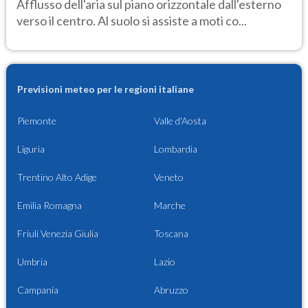
Afflusso dell'aria sul piano orizzontale dall'esterno
verso il centro. Al suolo si assiste a moti co...
Previsioni meteo per le regioni italiane
Piemonte
Valle d'Aosta
Liguria
Lombardia
Trentino Alto Adige
Veneto
Emilia Romagna
Marche
Friuli Venezia Giulia
Toscana
Umbria
Lazio
Campania
Abruzzo