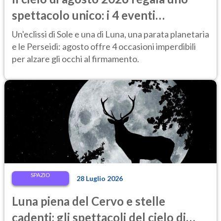
spettacolo unico: i 4 eventi
astronomici da vedere
Un'eclissi di Sole e una di Luna, una parata planetaria
e le Perseidi: agosto offre 4 occasioni imperdibili
per alzare gli occhi al firmamento.
SPAZIO
28 Luglio 2026
Luna piena del Cervo e stelle
cadenti: gli spettacoli del cielo di