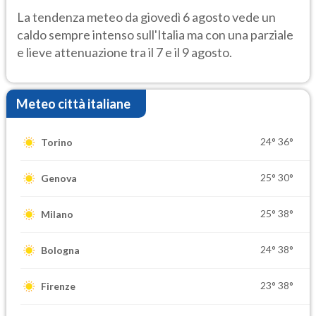
rischio temporali
La tendenza meteo da giovedì 6 agosto vede un
caldo sempre intenso sull'Italia ma con una parziale
e lieve attenuazione tra il 7 e il 9 agosto.
Meteo città italiane
24°
36°
Torino
25°
30°
Genova
25°
38°
Milano
24°
38°
Bologna
23°
38°
Firenze