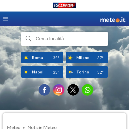
Roma
Milano
35°
37°
Napoli
Torino
33°
32°
Meteo
Notizie Meteo