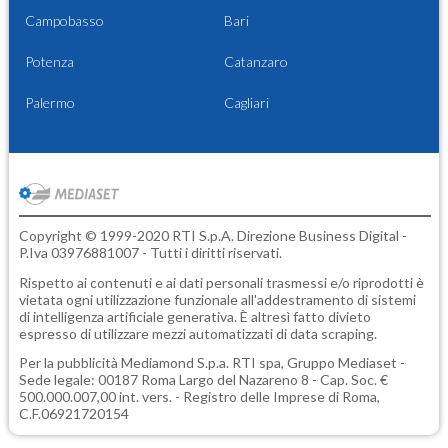
Campobasso
Bari
Potenza
Catanzaro
Palermo
Cagliari
Copyright © 1999-2020 RTI S.p.A. Direzione Business Digital -
P.Iva 03976881007 - Tutti i diritti riservati.
Rispetto ai contenuti e ai dati personali trasmessi e/o riprodotti è
vietata ogni utilizzazione funzionale all'addestramento di sistemi
di intelligenza artificiale generativa. È altresì fatto divieto
espresso di utilizzare mezzi automatizzati di data scraping.
Per la pubblicità
Mediamond S.p.a.
RTI spa, Gruppo Mediaset -
Sede legale: 00187 Roma Largo del Nazareno 8 - Cap. Soc. €
500.000.007,00 int. vers. - Registro delle Imprese di Roma,
C.F.06921720154