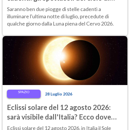
fine luglio 2026 da non perdere
Saranno ben due piogge di stelle cadenti a
illuminare l'ultima notte di luglio, precedute di
qualche giorno dalla Luna piena del Cervo 2026.
SPAZIO
28 Luglio 2026
Eclissi solare del 12 agosto 2026:
sarà visibile dall'Italia? Ecco dove
ammirarla al tramonto
Eclissi solare del 12 agosto 2026, in Italia il Sole