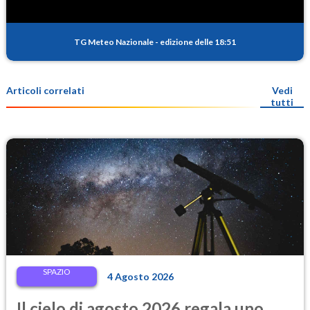
TG Meteo Nazionale
-
edizione delle 18:51
Articoli correlati
Vedi
tutti
SPAZIO
4 Agosto 2026
Il cielo di agosto 2026 regala uno