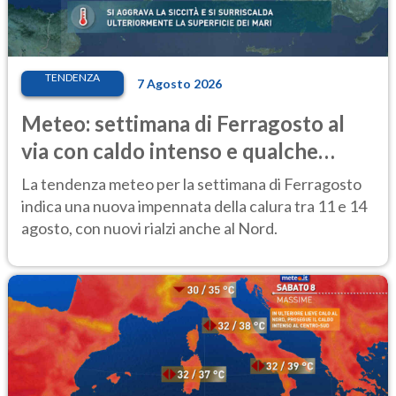
TENDENZA
7 Agosto 2026
Meteo: settimana di Ferragosto al
via con caldo intenso e qualche
temporale
La tendenza meteo per la settimana di Ferragosto
indica una nuova impennata della calura tra 11 e 14
agosto, con nuovi rialzi anche al Nord.