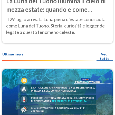
La Luna del Tuono illumina il cielo di
mezza estate: quando e come
osservarla
Il 29 luglio arriva la Luna piena d’estate conosciuta
come Luna del Tuono. Storia, curiosità e leggende
legate a questo fenomeno celeste.
Ultime news
Vedi
tutte