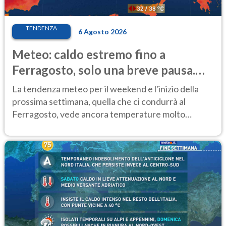
TENDENZA
6 Agosto 2026
Meteo: caldo estremo fino a
Ferragosto, solo una breve pausa.
Ecco dove
La tendenza meteo per il weekend e l'inizio della
prossima settimana, quella che ci condurrà al
Ferragosto, vede ancora temperature molto
elevate