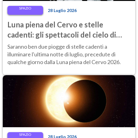
SPAZIO
28 Luglio 2026
Luna piena del Cervo e stelle
cadenti: gli spettacoli del cielo di
fine luglio 2026 da non perdere
Saranno ben due piogge di stelle cadenti a
illuminare l'ultima notte di luglio, precedute di
qualche giorno dalla Luna piena del Cervo 2026.
SPAZIO
28 Luglio 2026