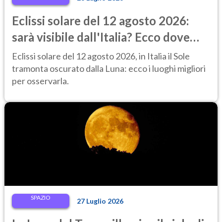
Eclissi solare del 12 agosto 2026:
sarà visibile dall'Italia? Ecco dove
ammirarla al tramonto
Eclissi solare del 12 agosto 2026, in Italia il Sole
tramonta oscurato dalla Luna: ecco i luoghi migliori
per osservarla.
SPAZIO
27 Luglio 2026