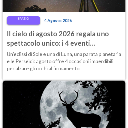
SPAZIO
4 Agosto 2026
Il cielo di agosto 2026 regala uno
spettacolo unico: i 4 eventi
astronomici da vedere
Un'eclissi di Sole e una di Luna, una parata planetaria
e le Perseidi: agosto offre 4 occasioni imperdibili
per alzare gli occhi al firmamento.