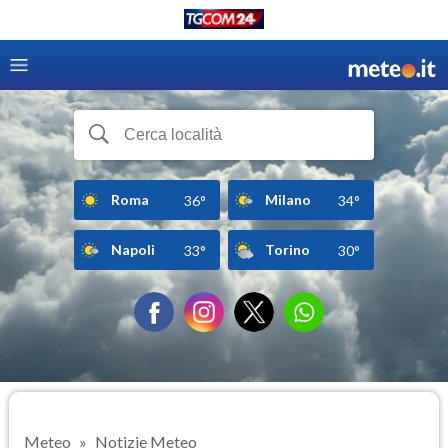
Roma
Milano
36°
34°
Napoli
Torino
33°
30°
Meteo
Notizie Meteo