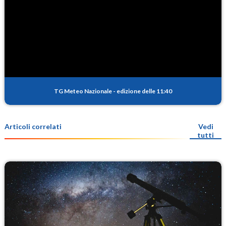
TG Meteo Nazionale
-
edizione delle 11:40
Articoli correlati
Vedi
tutti