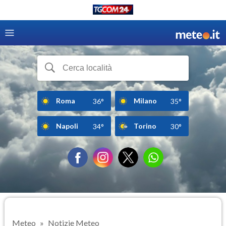
Roma
Milano
36°
35°
Napoli
Torino
34°
30°
Meteo
Notizie Meteo