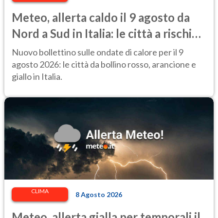
Meteo, allerta caldo il 9 agosto da
Nord a Sud in Italia: le città a rischio
per il Ministero della Salute
Nuovo bollettino sulle ondate di calore per il 9
agosto 2026: le città da bollino rosso, arancione e
giallo in Italia.
CLIMA
8 Agosto 2026
Meteo, allerta gialla per temporali il