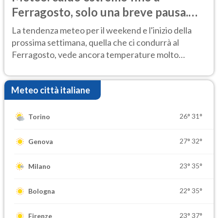
Ferragosto, solo una breve pausa.
Ecco dove
La tendenza meteo per il weekend e l'inizio della
prossima settimana, quella che ci condurrà al
Ferragosto, vede ancora temperature molto
elevate
Meteo città italiane
26°
31°
Torino
27°
32°
Genova
23°
35°
Milano
22°
35°
Bologna
23°
37°
Firenze