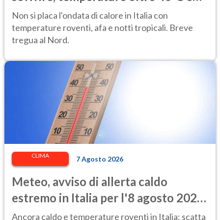
afa per altri 10 giorni
Non si placa l'ondata di calore in Italia con
temperature roventi, afa e notti tropicali. Breve
tregua al Nord.
CLIMA
7 Agosto 2026
Meteo, avviso di allerta caldo
estremo in Italia per l'8 agosto 2026:
le città a rischio per il Ministero della
Ancora caldo e temperature roventi in Italia: scatta