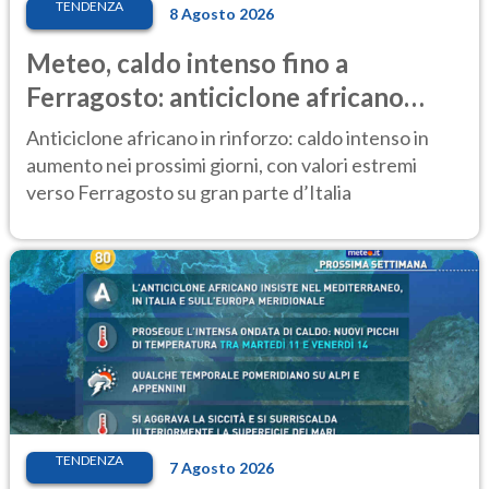
TENDENZA
8 Agosto 2026
Meteo, caldo intenso fino a
Ferragosto: anticiclone africano
ancora protagonista
Anticiclone africano in rinforzo: caldo intenso in
aumento nei prossimi giorni, con valori estremi
verso Ferragosto su gran parte d’Italia
TENDENZA
7 Agosto 2026