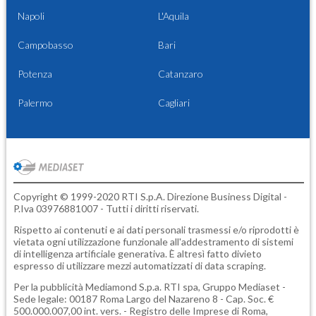
Napoli
L'Aquila
Campobasso
Bari
Potenza
Catanzaro
Palermo
Cagliari
Copyright © 1999-2020 RTI S.p.A. Direzione Business Digital -
P.Iva 03976881007 - Tutti i diritti riservati.
Rispetto ai contenuti e ai dati personali trasmessi e/o riprodotti è
vietata ogni utilizzazione funzionale all'addestramento di sistemi
di intelligenza artificiale generativa. È altresì fatto divieto
espresso di utilizzare mezzi automatizzati di data scraping.
Per la pubblicità
Mediamond S.p.a.
RTI spa, Gruppo Mediaset -
Sede legale: 00187 Roma Largo del Nazareno 8 - Cap. Soc. €
500.000.007,00 int. vers. - Registro delle Imprese di Roma,