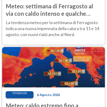
Meteo: settimana di Ferragosto al
via con caldo intenso e qualche
temporale
La tendenza meteo per la settimana di Ferragosto
indica una nuova impennata della calura tra 11 e 14
agosto, con nuovi rialzi anche al Nord.
TENDENZA
6 Agosto 2026
Meteo: caldo estremo fino a