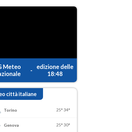
G Meteo
edizione delle
-
zionale
18:48
o città italiane
25°
34°
Torino
25°
30°
Genova