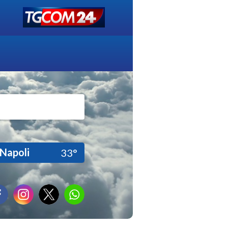
Napoli
33°