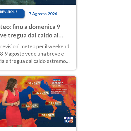
REVISIONE
7 Agosto 2026
eo: fino a domenica 9
ve tregua dal caldo al
d! Altrove calura e afa
revisioni meteo per il weekend
'8-9 agosto vede una breve e
iale tregua dal caldo estremo
Nord mentre altrove persistono
radi.