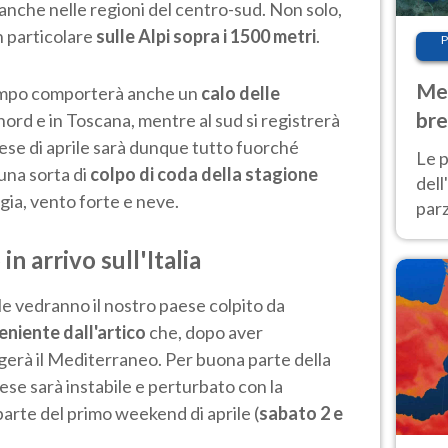
anche nelle regioni del centro-sud. Non solo,
n particolare
sulle Alpi sopra i 1500 metri
.
P
Met
empo comporterà anche un
calo delle
bre
l nord e in Toscana, mentre al sud si registrerà
Nor
mese di aprile sarà dunque tutto fuorché
Le p
una sorta di
colpo di coda della stagione
dell
gia, vento forte e neve.
parz
al 
in arrivo sull'Italia
40 g
rile vedranno il nostro paese colpito da
eniente dall'artico
che, dopo aver
gerà il Mediterraneo. Per buona parte della
aese sarà instabile e perturbato con la
arte del primo weekend di aprile (
sabato 2 e