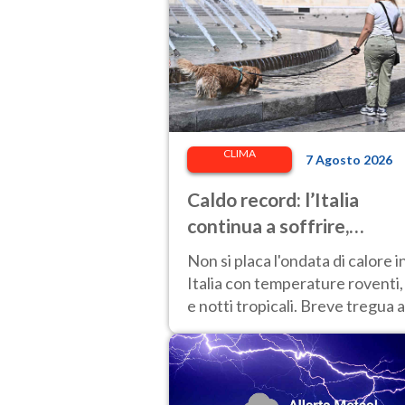
CLIMA
7 Agosto 2026
Caldo record: l’Italia
continua a soffrire,
temperature oltre 40°C e
Non si placa l'ondata di calore i
afa per altri 10 giorni
Italia con temperature roventi,
e notti tropicali. Breve tregua a
Nord.