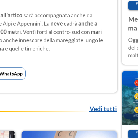
P
all'artico
sarà accompagnata anche dal
Met
le Alpi e Appennini. La
neve
cadrà
anche a
mal
000 metri
. Venti forti al centro-sud con
mari
nub
Oggi
 anche innescare della mareggiate lungo le
es
del 
a e quelle tirreniche.
malt
estr
prev
WhatsApp
Vedi tutti
P