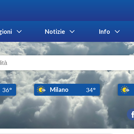
ioni
Notizie
Info
Milano
36°
34°