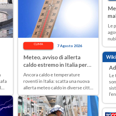
Met
mal
fin
Le p
agos
nubi
CLIMA
Cen
7 Agosto 2026
mol
Meteo, avviso di allerta
Wik
caldo estremo in Italia per
Ad
l'8 agosto 2026: le città a
n
Ancora caldo e temperature
Le 
rischio per il Ministero della
 afa
roventi in Italia: scatta una nuova
son
Salute
l
allerta meteo caldo in diverse città
sis
contrassegnate dal bollino rosso e
l'en
giallo.