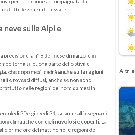
 nuova perturbazione accompagnata da
amo tutte le zone interessate.
a neve sulle Alpi e
 precisione la n° 6 del mese di marzo, è in
tempo torna su buona parte dello stivale
Altri a
gia
, che dopo mesi, cadrà
anche sulle regioni
rali
e rovesci diffusi, anche se non sono
rattutto nelle regioni del nord da mesi in
mercoledì 30 e giovedì 31, saranno all'insegna di
ioni climatiche con
cieli nuvolosi e coperti
. La
alle prime ore del mattino nelle regioni del