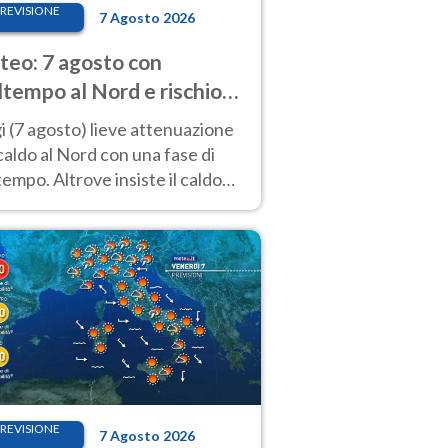
REVISIONE
7 Agosto 2026
eo: 7 agosto con
tempo al Nord e rischio
ifragi. Altrove caldo
 (7 agosto) lieve attenuazione
tremo
caldo al Nord con una fase di
empo. Altrove insiste il caldo
emo con picchi di 40°C. Le
isioni
REVISIONE
7 Agosto 2026