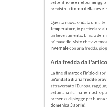
settentrione e nel pomeriggio 
previsto il
ritorno della neve
i
Questa nuova ondata di malt
temperature
, in particolare a
un lieve aumento. L'inizio del 
primaverile, visto che vivremo 
invernale
con aria fredda, piog
Aria fredda dall'artico 
La fine di marzo e l'inizio di ap
un'ondata di aria fredde prov
attraversato l'Europa, raggiun
settimana il clima nel nostro p
presenza di piogge per buona p
domenica 3 aprile
).