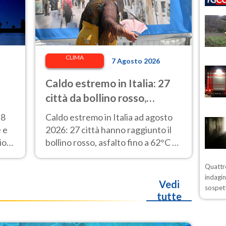
CLIMA
7 Agosto 2026
Caldo estremo in Italia: 27
città da bollino rosso,
asfalto fino a 62° e punte di
 8
Caldo estremo in Italia ad agosto
48° alla stazione di Napoli
 e
2026: 27 città hanno raggiunto il
ioni
bollino rosso, asfalto fino a 62°C e
48°C rilevati alla stazione di Napoli.
Quattro
indagin
Vedi
sospett
tutte