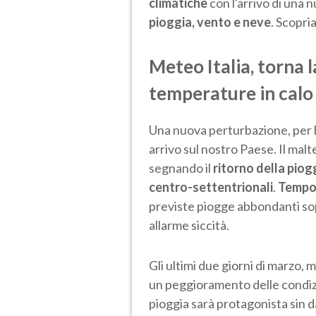
climatiche
con l'arrivo di una
pioggia, vento e neve
. Scopri
Meteo Italia, torna l
temperature in calo
Una nuova perturbazione, per la
arrivo sul nostro Paese. Il mal
segnando il
ritorno della piog
centro-settentrionali
.
Tempo
previste piogge abbondanti sop
allarme siccità.
Gli ultimi due giorni di marzo, 
un peggioramento delle condiz
pioggia sarà protagonista sin d