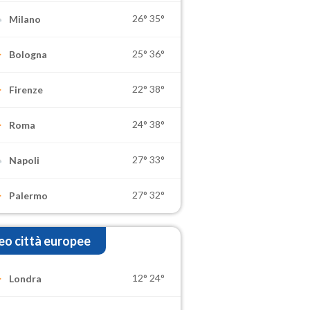
26°
35°
Milano
25°
36°
Bologna
22°
38°
Firenze
24°
38°
Roma
27°
33°
Napoli
27°
32°
Palermo
o città europee
12°
24°
Londra