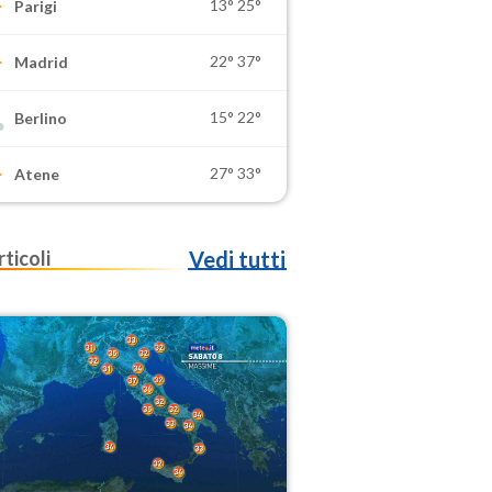
13°
25°
Parigi
22°
37°
Madrid
15°
22°
Berlino
27°
33°
Atene
rticoli
Vedi tutti