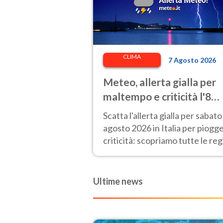
CLIMA
7 Agosto 2026
Meteo, allerta gialla per
maltempo e criticità l'8
agosto 2026: le regioni a
Scatta l'allerta gialla per sabato
rischio
agosto 2026 in Italia per piogge
criticità: scopriamo tutte le reg
e zone colpite.
Ultime news