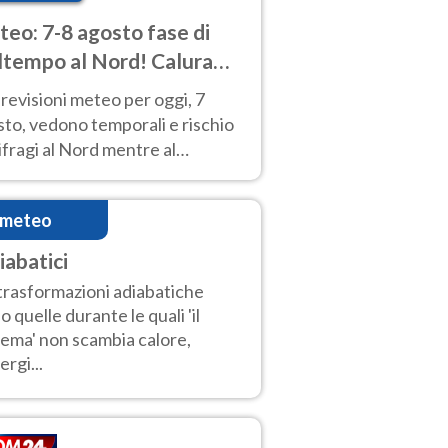
eo: 7-8 agosto fase di
tempo al Nord! Calura
o a Ferragosto
revisioni meteo per oggi, 7
to, vedono temporali e rischio
fragi al Nord mentre al
tro-Sud sole e caldo sempre
to intenso.
imeteo
iabatici
trasformazioni adiabatiche
o quelle durante le quali 'il
tema' non scambia calore,
ergi...