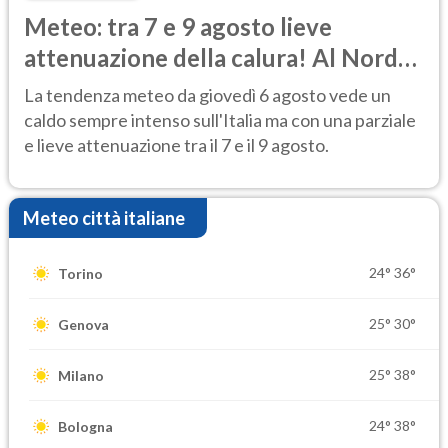
Meteo: tra 7 e 9 agosto lieve
attenuazione della calura! Al Nord
rischio temporali
La tendenza meteo da giovedì 6 agosto vede un
caldo sempre intenso sull'Italia ma con una parziale
e lieve attenuazione tra il 7 e il 9 agosto.
Meteo città italiane
24°
36°
Torino
25°
30°
Genova
25°
38°
Milano
24°
38°
Bologna