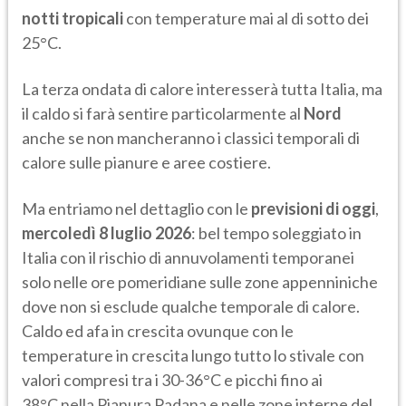
notti tropicali
con temperature mai al di sotto dei
25°C.
La terza ondata di calore interesserà tutta Italia, ma
il caldo si farà sentire particolarmente al
Nord
anche se non mancheranno i classici temporali di
calore sulle pianure e aree costiere.
Ma entriamo nel dettaglio con le
previsioni di oggi
,
mercoledì 8 luglio 2026
: bel tempo soleggiato in
Italia con il rischio di annuvolamenti temporanei
solo nelle ore pomeridiane sulle zone appenniniche
dove non si esclude qualche temporale di calore.
Caldo ed afa in crescita ovunque con le
temperature in crescita lungo tutto lo stivale con
valori compresi tra i 30-36°C e picchi fino ai
38°C nella Pianura Padana e nelle zone interne del