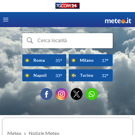
Roma
Milano
35°
37°
Napoli
Torino
33°
32°
Meteo
Notizie Meteo