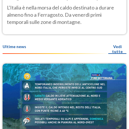
un lieve calo delle temperature
L'Italia è nella morsa del caldo destinato a durare
almeno fino a Ferragosto. Da venerdì primi
temporali sulle zone di montagne.
Ultime news
Vedi
tutte