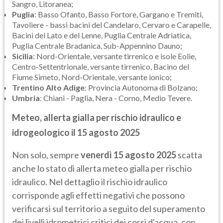
Sangro, Litoranea;
Puglia
: Basso Ofanto, Basso Fortore, Gargano e Tremiti,
Tavoliere - bassi bacini del Candelaro, Cervaro e Carapelle,
Bacini del Lato e del Lenne, Puglia Centrale Adriatica,
Puglia Centrale Bradanica, Sub-Appennino Dauno;
Sicilia
: Nord-Orientale, versante tirrenico e isole Eolie,
Centro-Settentrionale, versante tirrenico, Bacino del
Fiume Simeto, Nord-Orientale, versante ionico;
Trentino Alto Adige
: Provincia Autonoma di Bolzano;
Umbria
: Chiani - Paglia, Nera - Corno, Medio Tevere.
Meteo, allerta gialla per rischio idraulico e
idrogeologico il 15 agosto 2025
Non solo, sempre
venerdì 15 agosto 2025
scatta
anche lo stato di allerta meteo gialla per rischio
idraulico. Nel dettaglio il rischio idraulico
corrisponde agli effetti negativi che possono
verificarsi sul territorio a seguito del superamento
dei livelli idrometrici critici dei corsi d'acqua, con