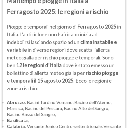
Maltempo e piogge in Italia a
Ferragosto 2025: le regioni a rischio
Piogge e temporali nel giorno di
Ferragosto 2025
in
Italia. L'anticiclone nord-africano inizia ad
indebolirsi lasciando spazio ad un
clima instabile e
variabile
in diverse regioni dove scatta l'allerta
meteo gialla per rischio piogge e temporali. Sono
ben
12 le regioni d'Italia
dove è stato emesso un
bollettino di allerta meteo gialla per
rischio piogge
e temporali il 15 agosto 2025
. Ecco le regioni e
zone a rischio:
Abruzzo
: Bacini Tordino Vomano, Bacino dell'Aterno,
Marsica, Bacino del Pescara, Bacino Alto del Sangro,
Bacino Basso del Sangro;
Basilicata
;
Calabria
: Versante Jonico Centro-settentrionale, Versante