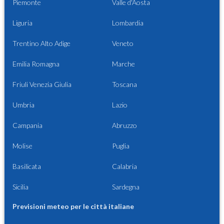
Piemonte
Valle d'Aosta
Liguria
Lombardia
Trentino Alto Adige
Veneto
Emilia Romagna
Marche
Friuli Venezia Giulia
Toscana
Umbria
Lazio
Campania
Abruzzo
Molise
Puglia
Basilicata
Calabria
Sicilia
Sardegna
Previsioni meteo per le città italiane