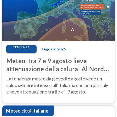
TENDENZA
3 Agosto 2026
Meteo: tra 7 e 9 agosto lieve
attenuazione della calura! Al Nord
rischio temporali
La tendenza meteo da giovedì 6 agosto vede un
caldo sempre intenso sull'Italia ma con una parziale
e lieve attenuazione tra il 7 e il 9 agosto.
Meteo città italiane