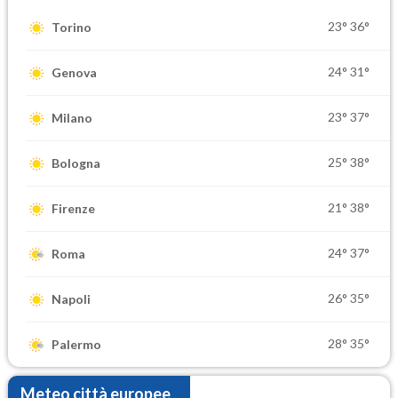
23°
36°
Torino
24°
31°
Genova
23°
37°
Milano
25°
38°
Bologna
21°
38°
Firenze
24°
37°
Roma
26°
35°
Napoli
28°
35°
Palermo
Meteo città europee