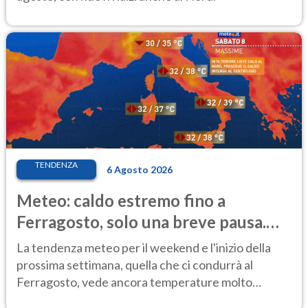
TENDENZA
6 Agosto 2026
Meteo: caldo estremo fino a
Ferragosto, solo una breve pausa.
Ecco dove
La tendenza meteo per il weekend e l'inizio della
prossima settimana, quella che ci condurrà al
Ferragosto, vede ancora temperature molto
elevate