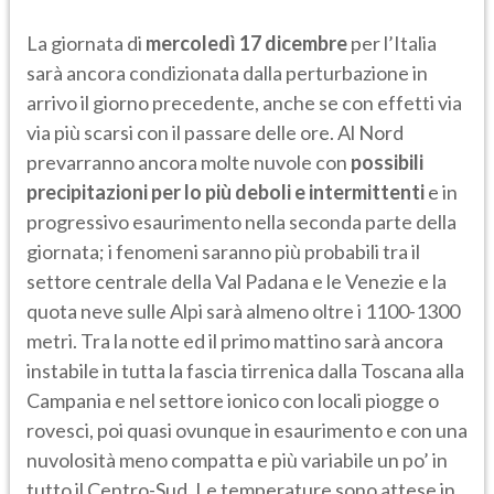
La giornata di
mercoledì 17 dicembre
per l’Italia
sarà ancora condizionata dalla perturbazione in
arrivo il giorno precedente, anche se con effetti via
via più scarsi con il passare delle ore. Al Nord
prevarranno ancora molte nuvole con
possibili
precipitazioni per lo più deboli e intermittenti
e in
progressivo esaurimento nella seconda parte della
giornata; i fenomeni saranno più probabili tra il
settore centrale della Val Padana e le Venezie e la
quota neve sulle Alpi sarà almeno oltre i 1100-1300
metri. Tra la notte ed il primo mattino sarà ancora
instabile in tutta la fascia tirrenica dalla Toscana alla
Campania e nel settore ionico con locali piogge o
rovesci, poi quasi ovunque in esaurimento e con una
nuvolosità meno compatta e più variabile un po’ in
tutto il Centro-Sud. Le temperature sono attese in