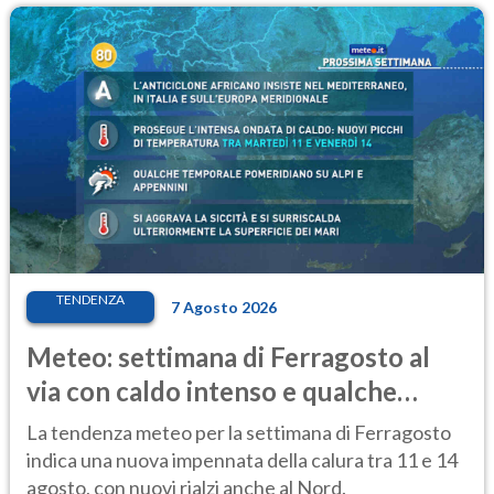
TENDENZA
7 Agosto 2026
Meteo: settimana di Ferragosto al
via con caldo intenso e qualche
temporale
La tendenza meteo per la settimana di Ferragosto
indica una nuova impennata della calura tra 11 e 14
agosto, con nuovi rialzi anche al Nord.