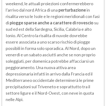
weekend, le attuali proiezioni confermerebbero
l’arrivo dal nord Africa di una
perturbazione
in
risalita verso le Isole e le regioni meridionali con fasi
di
piogge sparse anche a carattere di rovescio
su
sud ed est della Sardegna, Sicilia, Calabria e alto
Ionio. Al Centro la risalita di nuvole dovrebbe
essere associata a uno scarso rischio di piogge
possibili in forma solo sporadica. Al Nord, dopo un
venerdì e un sabato asciutti anche se non proprio
soleggiati, per domenica potrebbe affacciarsi un
peggioramento. Una nuova attiva area
depressionaria infatti in arrivo dalla Francia ed il
Mediterraneo occidentale determinerà le prime
precipitazioni sul Triveneto e soprattutto tra il
settore ligure e il Nord-Ovest, con neve in quota
nelle Alpi.