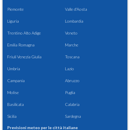
Piemonte
Valle d'Aosta
Liguria
Lombardia
Trentino Alto Adige
Veneto
Emilia Romagna
Marche
Friuli Venezia Giulia
Toscana
Umbria
Lazio
Campania
Abruzzo
Molise
Puglia
Basilicata
Calabria
Sicilia
Sardegna
Previsioni meteo per le città italiane