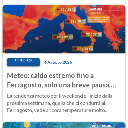
TENDENZA
6 Agosto 2026
Meteo: caldo estremo fino a
Ferragosto, solo una breve pausa.
Ecco dove
La tendenza meteo per il weekend e l'inizio della
prossima settimana, quella che ci condurrà al
Ferragosto, vede ancora temperature molto
elevate