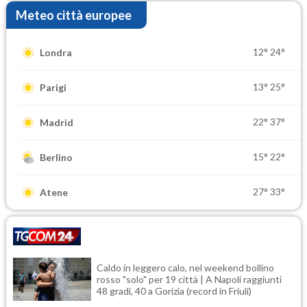
Meteo città europee
12°
24°
Londra
13°
25°
Parigi
22°
37°
Madrid
15°
22°
Berlino
27°
33°
Atene
Caldo in leggero calo, nel weekend bollino
rosso "solo" per 19 città | A Napoli raggiunti
48 gradi, 40 a Gorizia (record in Friuli)