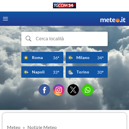
Roma
Milano
36°
34°
Napoli
Torino
33°
30°
Meteo
Notizie Meteo