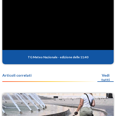
TG Meteo Nazionale
-
edizione delle 11:40
Articoli correlati
Vedi
tutti