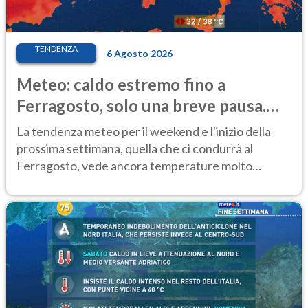
TENDENZA
6 Agosto 2026
Meteo: caldo estremo fino a
Ferragosto, solo una breve pausa.
Ecco dove
La tendenza meteo per il weekend e l'inizio della
prossima settimana, quella che ci condurrà al
Ferragosto, vede ancora temperature molto
elevate