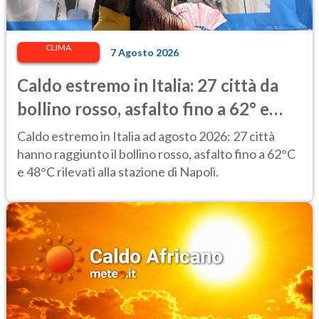
CLIMA
7 Agosto 2026
Caldo estremo in Italia: 27 città da
bollino rosso, asfalto fino a 62° e
punte di 48° alla stazione di Napoli
Caldo estremo in Italia ad agosto 2026: 27 città
hanno raggiunto il bollino rosso, asfalto fino a 62°C
e 48°C rilevati alla stazione di Napoli.