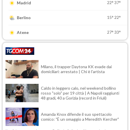
22°
37°
Madrid
15°
22°
Berlino
27°
33°
Atene
Milano, il trapper Daytona KK evade dai
domiciliari: arrestato | Chi è l'artista
Caldo in leggero calo, nel weekend bollino
rosso "solo" per 19 città | A Napoli raggiunti
48 gradi, 40 a Gorizia (record in Friuli)
Amanda Knox difende il suo spettacolo
comico: "È un omaggio a Meredith Kercher"