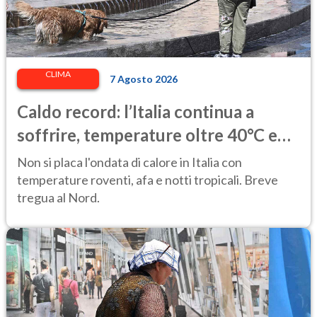
CLIMA
7 Agosto 2026
Caldo record: l’Italia continua a
soffrire, temperature oltre 40°C e
afa per altri 10 giorni
Non si placa l'ondata di calore in Italia con
temperature roventi, afa e notti tropicali. Breve
tregua al Nord.