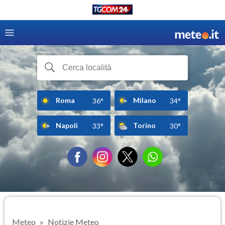
Roma
Milano
36°
34°
Napoli
Torino
33°
30°
Meteo
Notizie Meteo