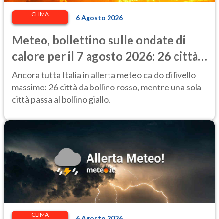
CLIMA
6 Agosto 2026
Meteo, bollettino sulle ondate di
calore per il 7 agosto 2026: 26 città
da bollino rosso in Italia
Ancora tutta Italia in allerta meteo caldo di livello
massimo: 26 città da bollino rosso, mentre una sola
città passa al bollino giallo.
CLIMA
6 Agosto 2026