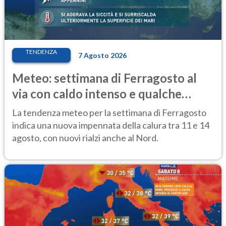
TENDENZA
7 Agosto 2026
Meteo: settimana di Ferragosto al
via con caldo intenso e qualche
temporale
La tendenza meteo per la settimana di Ferragosto
indica una nuova impennata della calura tra 11 e 14
agosto, con nuovi rialzi anche al Nord.