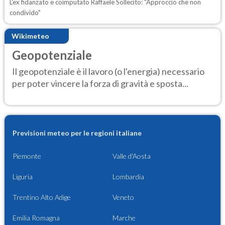
L'ex fidanzato e coimputato Raffaele Sollecito: "Approccio che non
condivido"
Wikimeteo
Geopotenziale
Il geopotenziale è il lavoro (o l'energia) necessario
per poter vincere la forza di gravità e sposta...
Previsioni meteo per le regioni italiane
Piemonte
Valle d'Aosta
Liguria
Lombardia
Trentino Alto Adige
Veneto
Emilia Romagna
Marche