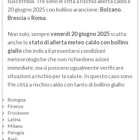
suscettibili. Tre sono le città a rischio allerta caldo il
20 giugno 2025 con bollino arancione:
Bolzano
,
Brescia
e
Roma
.
Non solo, sempre
venerdì 20 giugno 2025
scatta
anche lo
stato di allerta meteo caldo con bollino
giallo
che indica il presentarsi condizioni
meteorologiche che non richiedono azioni
immediate, ma si possono ugualmente verificare
situazioni a rischio per la salute. In questo caso sono
9 le città a rischio caldo con tanto di bollino giallo:
Bologna
Firenze
Frosinone
Latina
Milano
Perugia
Rieti