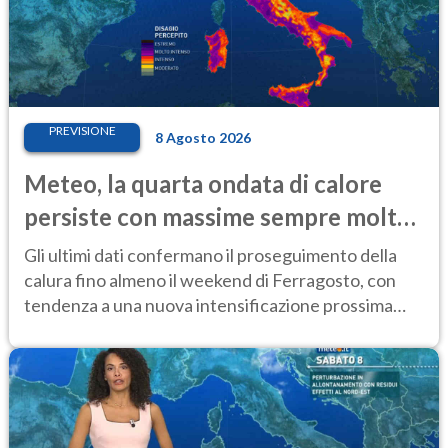
PREVISIONE
8 Agosto 2026
Meteo, la quarta ondata di calore
persiste con massime sempre molto
elevate
Gli ultimi dati confermano il proseguimento della
calura fino almeno il weekend di Ferragosto, con
tendenza a una nuova intensificazione prossima
settimana