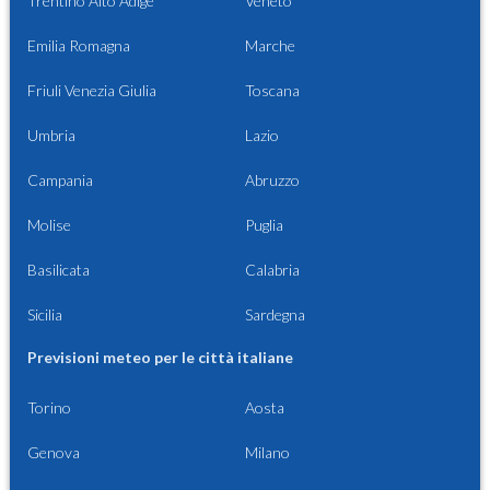
Trentino Alto Adige
Veneto
Emilia Romagna
Marche
Friuli Venezia Giulia
Toscana
Umbria
Lazio
Campania
Abruzzo
Molise
Puglia
Basilicata
Calabria
Sicilia
Sardegna
Previsioni meteo per le città italiane
Torino
Aosta
Genova
Milano