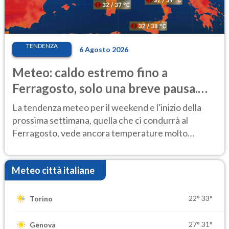
TENDENZA
6 Agosto 2026
Meteo: caldo estremo fino a
Ferragosto, solo una breve pausa.
Ecco dove
La tendenza meteo per il weekend e l'inizio della
prossima settimana, quella che ci condurrà al
Ferragosto, vede ancora temperature molto
elevate
Meteo città italiane
22°
33°
Torino
27°
31°
Genova