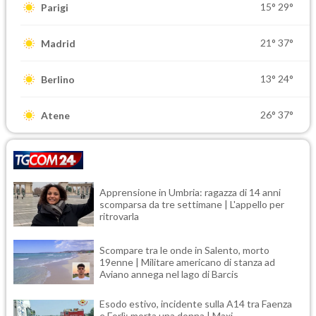
15°
29°
Parigi
21°
37°
Madrid
13°
24°
Berlino
26°
37°
Atene
Apprensione in Umbria: ragazza di 14 anni
scomparsa da tre settimane | L'appello per
ritrovarla
Scompare tra le onde in Salento, morto
19enne | Militare americano di stanza ad
Aviano annega nel lago di Barcis
Esodo estivo, incidente sulla A14 tra Faenza
e Forlì: morta una donna | Maxi