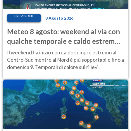
PREVISIONE
8 Agosto 2026
Meteo 8 agosto: weekend al via con
qualche temporale e caldo estremo
al Centro-Sud
Il weekend ha inizio con caldo sempre estremo al
Centro-Sud mentre al Nord è più sopportabile fino a
domenica 9. Temporali di calore sui rilievi.