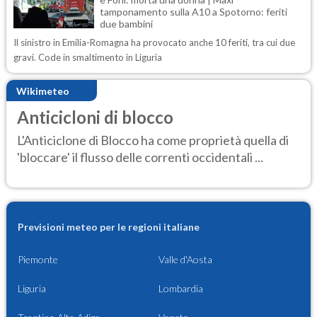
tamponamento sulla A10 a Spotorno: feriti
due bambini
Il sinistro in Emilia-Romagna ha provocato anche 10 feriti, tra cui due
gravi. Code in smaltimento in Liguria
Wikimeteo
Anticicloni di blocco
L'Anticiclone di Blocco ha come proprietà quella di
'bloccare' il flusso delle correnti occidentali ...
Previsioni meteo per le regioni italiane
Piemonte
Valle d'Aosta
Liguria
Lombardia