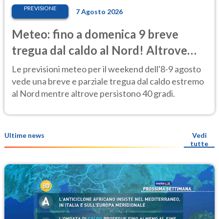
PREVISIONE
7 Agosto 2026
Meteo: fino a domenica 9 breve
tregua dal caldo al Nord! Altrove
calura e afa
Le previsioni meteo per il weekend dell'8-9 agosto
vede una breve e parziale tregua dal caldo estremo
al Nord mentre altrove persistono 40 gradi.
Ultime news
Vedi
tutte