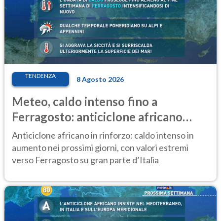
TENDENZA
8 Agosto 2026
Meteo, caldo intenso fino a
Ferragosto: anticiclone africano
ancora protagonista
Anticiclone africano in rinforzo: caldo intenso in
aumento nei prossimi giorni, con valori estremi
verso Ferragosto su gran parte d’Italia