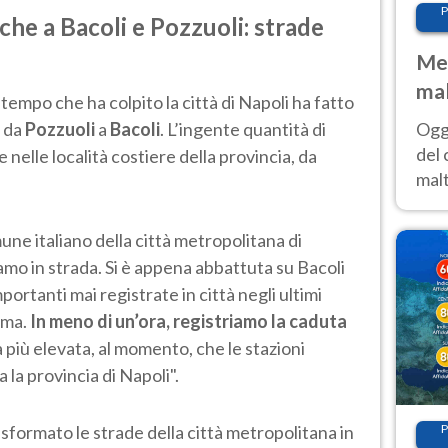
P
che a Bacoli e Pozzuoli: strade
Met
mal
tempo che ha colpito la città di Napoli ha fatto
nub
Oggi
e da
Pozzuoli
a
Bacoli
. L’ingente quantità di
es
del 
 nelle località costiere della provincia, da
malt
estr
prev
mune italiano della città metropolitana di
Siamo in strada. Si è appena abbattuta su Bacoli
ortanti mai registrate in città negli ultimi
ima.
In meno di un’ora, registriamo la caduta
à più elevata, al momento, che le stazioni
 la provincia di Napoli".
sformato le strade della città metropolitana in
P