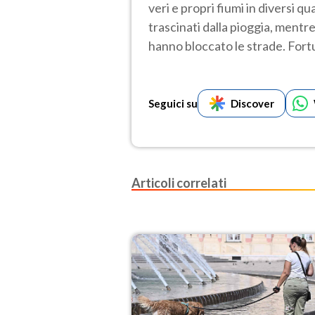
veri e propri fiumi in diversi q
trascinati dalla pioggia, mentr
hanno bloccato le strade. Fo
Seguici su
Discover
Articoli correlati