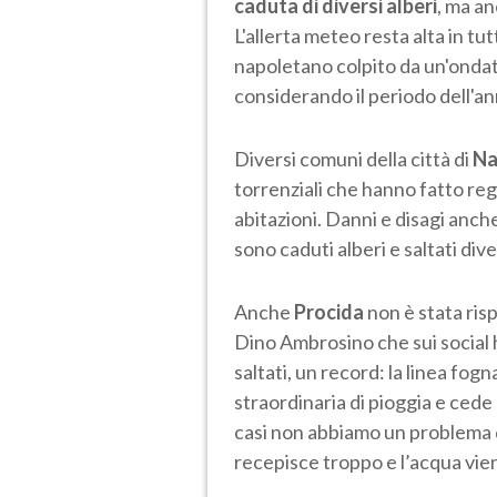
caduta di diversi alberi
, ma a
L'allerta meteo resta alta in tu
napoletano colpito da un'onda
considerando il periodo dell'an
Diversi comuni della città di
Na
torrenziali che hanno fatto reg
abitazioni. Danni e disagi anch
sono caduti alberi e saltati dive
Anche
Procida
non è stata ris
Dino Ambrosino che sui social 
saltati, un record: la linea fog
straordinaria di pioggia e cede 
casi non abbiamo un problema di 
recepisce troppo e l’acqua vien