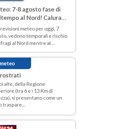
eo: 7-8 agosto fase di
tempo al Nord! Calura
o a Ferragosto
revisioni meteo per oggi, 7
to, vedono temporali e rischio
fragi al Nord mentre al
tro-Sud sole e caldo sempre
to intenso.
imeteo
rrostrati
i alte, della Regione
eriore (tra 6 e i 13 Km di
ezza), si presentano come un
o traspare...