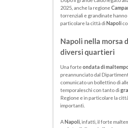
Dopo il grande caldo legato all
2025, anche la regione
Campa
torrenziali e grandinate hanno
particolare la città di
Napoli
con
Napoli nella morsa 
diversi quartieri
Una forte
ondata di maltemp
preannunciato dal Dipartiment
comunicato un bollettino di al
temporaleschi con tanto di
gr
Regione e in particolare la citt
importanti.
A
Napoli
, infatti, il forte mal