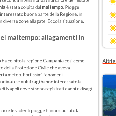
a seconda intensa ondata di calore dell'estate
nia
è stata colpita dal
maltempo
. Piogge
 interessato buona parte della Regione, in
 diverse zone allagate. Ecco la situazione.
del maltempo: allagamenti in
o
ha colpito la regione
Campania
così come
Altri a
o della Protezione Civile che aveva
lerta meteo. Fortissimi fenomeni
andinate
e
nubifragi
hanno interessato la
à di Napoli dove si sono registrati danni e disagi
tempo e le violenti piogge hanno causato la