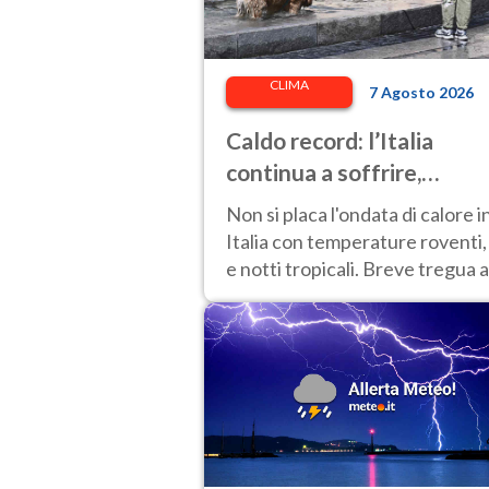
CLIMA
7 Agosto 2026
Caldo record: l’Italia
continua a soffrire,
temperature oltre 40°C e
Non si placa l'ondata di calore i
afa per altri 10 giorni
Italia con temperature roventi,
e notti tropicali. Breve tregua a
Nord.