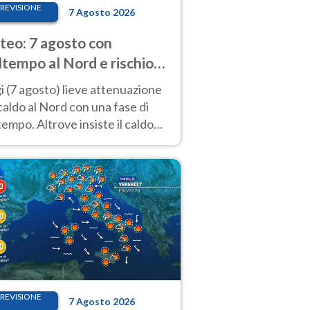
REVISIONE
7 Agosto 2026
eo: 7 agosto con
tempo al Nord e rischio
ifragi. Altrove caldo
 (7 agosto) lieve attenuazione
tremo
caldo al Nord con una fase di
empo. Altrove insiste il caldo
emo con picchi di 40°C. Le
isioni
REVISIONE
7 Agosto 2026