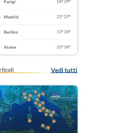
14°
29°
Parigi
21°
37°
Madrid
13°
24°
Berlino
25°
36°
Atene
rticoli
Vedi tutti