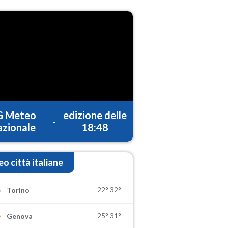
G Meteo
edizione delle
-
zionale
18:48
o città italiane
22°
32°
Torino
25°
31°
Genova