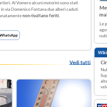
uartieri. Al Vomero alcuni motorini sono stati
Met
e in via Domenico Fontana due alberi caduti
mal
rtunatamente
non risultano feriti
.
fin
Le p
agos
WhatsApp
nubi
Cen
mol
Wik
Ci
Vedi tutti
Nub
Sup
alt
vel