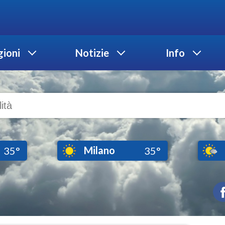
ioni
Notizie
Info
Milano
35°
35°