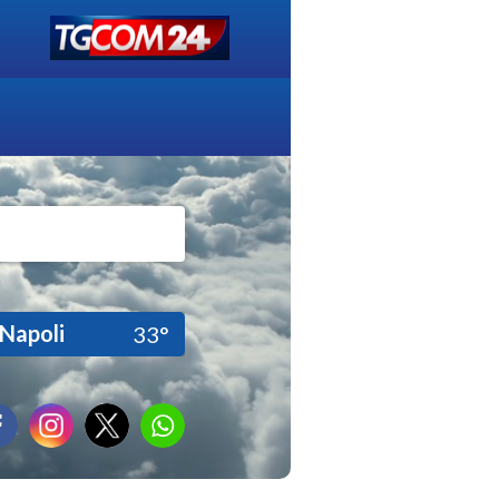
Napoli
33°