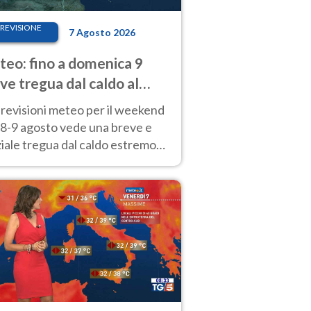
REVISIONE
7 Agosto 2026
eo: fino a domenica 9
ve tregua dal caldo al
d! Altrove calura e afa
revisioni meteo per il weekend
'8-9 agosto vede una breve e
iale tregua dal caldo estremo
Nord mentre altrove persistono
radi.