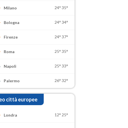
24°
35°
Milano
24°
34°
Bologna
24°
37°
Firenze
25°
35°
Roma
25°
33°
Napoli
26°
32°
Palermo
o città europee
12°
25°
Londra