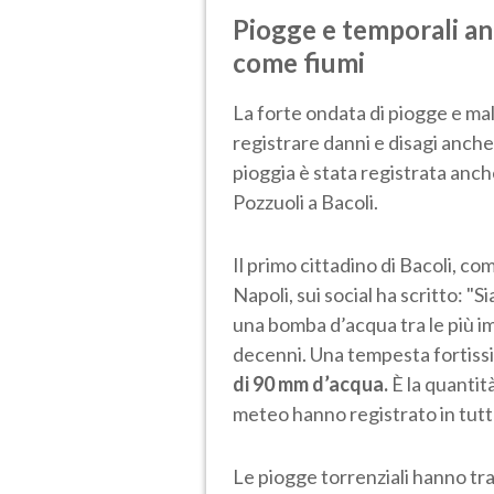
Piogge e temporali an
come fiumi
La forte ondata di piogge e mal
registrare danni e disagi anch
pioggia è stata registrata anche
Pozzuoli a Bacoli.
Il primo cittadino di Bacoli, co
Napoli, sui social ha scritto: "
una bomba d’acqua tra le più imp
decenni. Una tempesta fortiss
di 90 mm d’acqua.
È la quantit
meteo hanno registrato in tutta
Le piogge torrenziali hanno tra