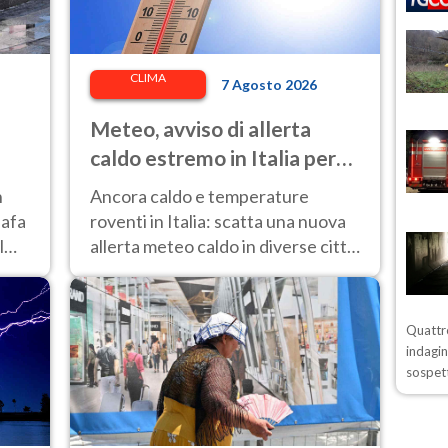
CLIMA
7 Agosto 2026
Meteo, avviso di allerta
caldo estremo in Italia per
l'8 agosto 2026: le città a
n
Ancora caldo e temperature
rischio per il Ministero della
 afa
roventi in Italia: scatta una nuova
Salute
l
allerta meteo caldo in diverse città
contrassegnate dal bollino rosso e
giallo.
Quattro
indagin
sospett