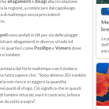
nche
allagamenti
e
disagi
alla circolazione.
tta la regione, a cominciare dal capoluogo
P
ta di maltempo senza precedenti
no.
Met
bre
poli
sono andati in tilt per via delle piogge
Nor
Le p
istrare allagamenti in diverse strade ed
dell
e in quartieri come
Posillipo
e
Vomero
dove
parz
rsi tombini.
al 
40 g
parmiata dal forte maltempo con il sindaco
ha fatto sapere che: "Sono almeno 20 i tombini
naria non riesce a reggere la quantità
nei punti di sfogo. Ciò significa che in questi
tombini otturati, ma è il contrario, la linea
e da sotto a sopra".