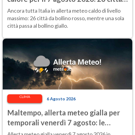
da bollino rosso in Italia
Ancora tutta Italia in allerta meteo caldo di livello
massimo: 26 città da bollino rosso, mentre una sola
città passa al bollino giallo.
CLIMA
6 Agosto 2026
Maltempo, allerta meteo gialla per
temporali venerdì 7 agosto: le
regioni colpite
Allerta meteo gialla venerdì 7 agosto 2026 in