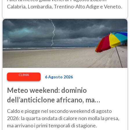
Calabria, Lombardia, Trentino-Alto Adige e Veneto.
CLIMA
6 Agosto 2026
Meteo weekend: dominio
dell’anticiclone africano, ma
attenzione ai temporali intensi. Le
Caldo e piogge nel secondo weekend di agosto
previsioni
2026: la quarta ondata di calore non molla la presa,
ma arrivano i primi temporali di stagione.