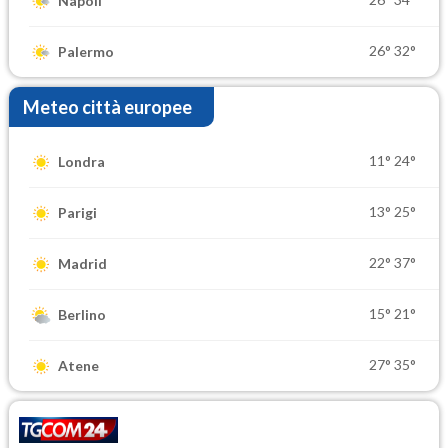
Napoli
26°
32°
Palermo
Meteo città europee
11°
24°
Londra
13°
25°
Parigi
22°
37°
Madrid
15°
21°
Berlino
27°
35°
Atene