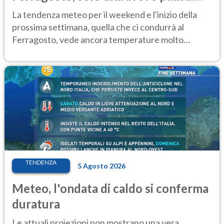
Ecco dove
La tendenza meteo per il weekend e l'inizio della
prossima settimana, quella che ci condurrà al
Ferragosto, vede ancora temperature molto
elevate
TENDENZA
5 Agosto 2026
Meteo, l'ondata di caldo si conferma
duratura
Le attuali proiezioni non mostrano una vera