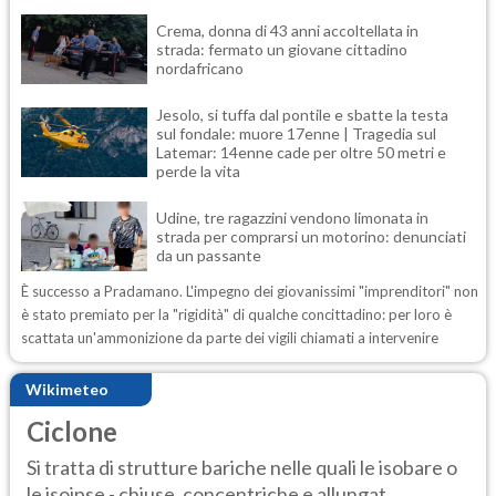
Crema, donna di 43 anni accoltellata in
strada: fermato un giovane cittadino
nordafricano
Jesolo, si tuffa dal pontile e sbatte la testa
sul fondale: muore 17enne | Tragedia sul
Latemar: 14enne cade per oltre 50 metri e
perde la vita
Udine, tre ragazzini vendono limonata in
strada per comprarsi un motorino: denunciati
da un passante
È successo a Pradamano. L'impegno dei giovanissimi "imprenditori" non
è stato premiato per la "rigidità" di qualche concittadino: per loro è
scattata un'ammonizione da parte dei vigili chiamati a intervenire
Wikimeteo
Ciclone
Si tratta di strutture bariche nelle quali le isobare o
le isoipse - chiuse, concentriche e allungat...