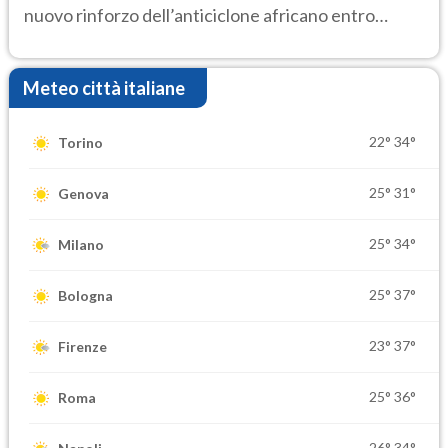
nuovo rinforzo dell’anticiclone africano entro
Ferragosto
Meteo città italiane
22°
34°
Torino
25°
31°
Genova
25°
34°
Milano
25°
37°
Bologna
23°
37°
Firenze
25°
36°
Roma
26°
34°