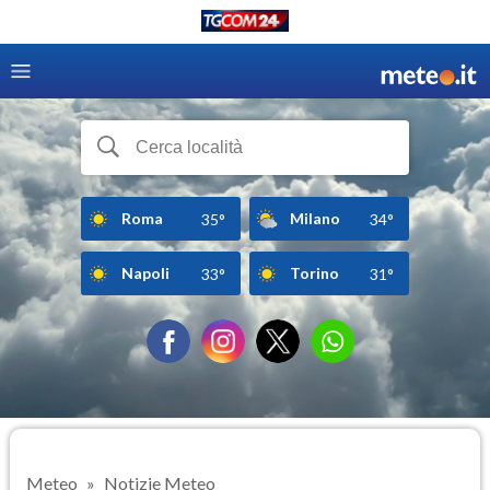
Roma
Milano
35°
34°
Napoli
Torino
33°
31°
Meteo
Notizie Meteo