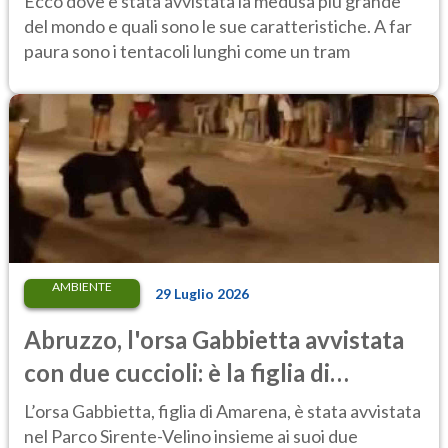
Ecco dove è stata avvistata la medusa più grande
del mondo e quali sono le sue caratteristiche. A far
paura sono i tentacoli lunghi come un tram
AMBIENTE
29 Luglio 2026
Abruzzo, l'orsa Gabbietta avvistata
con due cuccioli: è la figlia di
Amarena
L’orsa Gabbietta, figlia di Amarena, è stata avvistata
nel Parco Sirente-Velino insieme ai suoi due