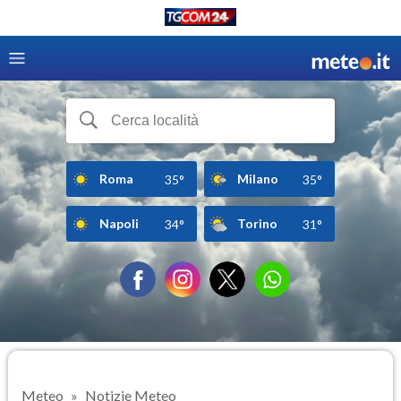
Roma
Milano
35°
35°
Napoli
Torino
34°
31°
Meteo
Notizie Meteo