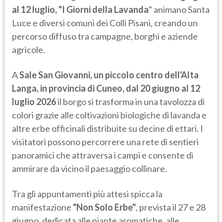
al 12 luglio, "I Giorni della Lavanda
" animano Santa
Luce e diversi comuni dei Colli Pisani, creando un
percorso diffuso tra campagne, borghi e aziende
agricole.
A
Sale San Giovanni, un piccolo centro dell'Alta
Langa, in provincia di Cuneo, dal 20 giugno al 12
luglio 2026
il borgo si trasforma in una tavolozza di
colori grazie alle coltivazioni biologiche di lavanda e
altre erbe officinali distribuite su decine di ettari. I
visitatori possono percorrere una rete di sentieri
panoramici che attraversa i campi e consente di
ammirare da vicino il paesaggio collinare.
Tra gli appuntamenti più attesi spicca la
manifestazione
"Non Solo Erbe"
, prevista il 27 e 28
giugno, dedicata alle piante aromatiche, alle