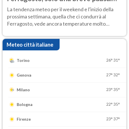
Ecco dove
La tendenza meteo per il weekend e l'inizio della
prossima settimana, quella che ci condurrà al
Ferragosto, vede ancora temperature molto
elevate
Meteo città italiane
26°
31°
Torino
27°
32°
Genova
23°
35°
Milano
22°
35°
Bologna
23°
37°
Firenze