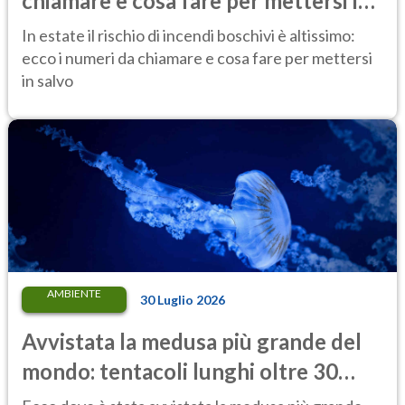
chiamare e cosa fare per mettersi in
salvo
In estate il rischio di incendi boschivi è altissimo:
ecco i numeri da chiamare e cosa fare per mettersi
in salvo
AMBIENTE
30 Luglio 2026
Avvistata la medusa più grande del
mondo: tentacoli lunghi oltre 30
metri, più di un tram cittadino