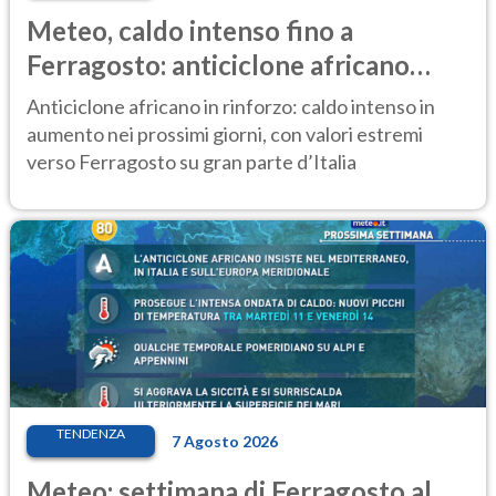
Meteo, caldo intenso fino a
Ferragosto: anticiclone africano
ancora protagonista
Anticiclone africano in rinforzo: caldo intenso in
aumento nei prossimi giorni, con valori estremi
verso Ferragosto su gran parte d’Italia
TENDENZA
7 Agosto 2026
Meteo: settimana di Ferragosto al