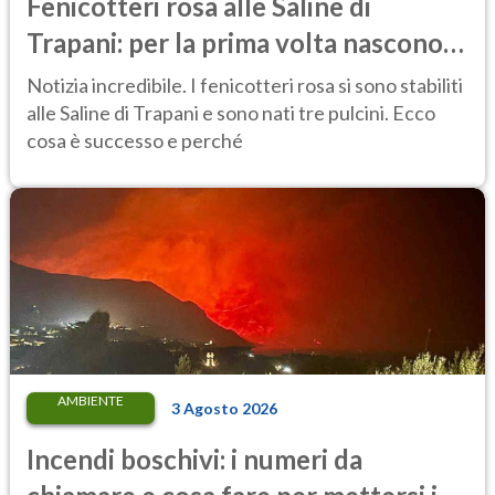
Fenicotteri rosa alle Saline di
Trapani: per la prima volta nascono
tre pulcini nella riserva
Notizia incredibile. I fenicotteri rosa si sono stabiliti
alle Saline di Trapani e sono nati tre pulcini. Ecco
cosa è successo e perché
AMBIENTE
3 Agosto 2026
Incendi boschivi: i numeri da