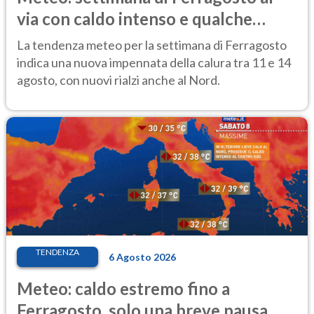
via con caldo intenso e qualche
temporale
La tendenza meteo per la settimana di Ferragosto
indica una nuova impennata della calura tra 11 e 14
agosto, con nuovi rialzi anche al Nord.
TENDENZA
6 Agosto 2026
Meteo: caldo estremo fino a
Ferragosto, solo una breve pausa.