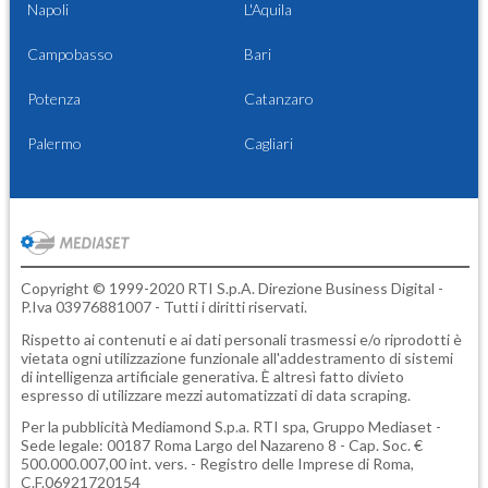
Napoli
L'Aquila
Campobasso
Bari
Potenza
Catanzaro
Palermo
Cagliari
Copyright © 1999-2020 RTI S.p.A. Direzione Business Digital -
P.Iva 03976881007 - Tutti i diritti riservati.
Rispetto ai contenuti e ai dati personali trasmessi e/o riprodotti è
vietata ogni utilizzazione funzionale all'addestramento di sistemi
di intelligenza artificiale generativa. È altresì fatto divieto
espresso di utilizzare mezzi automatizzati di data scraping.
Per la pubblicità
Mediamond S.p.a.
RTI spa, Gruppo Mediaset -
Sede legale: 00187 Roma Largo del Nazareno 8 - Cap. Soc. €
500.000.007,00 int. vers. - Registro delle Imprese di Roma,
C.F.06921720154