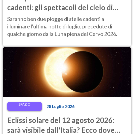
cadenti: gli spettacoli del cielo di
fine luglio 2026 da non perdere
Saranno ben due piogge di stelle cadenti a
illuminare l'ultima notte di luglio, precedute di
qualche giorno dalla Luna piena del Cervo 2026.
SPAZIO
28 Luglio 2026
Eclissi solare del 12 agosto 2026:
sarà visibile dall'Italia? Ecco dove