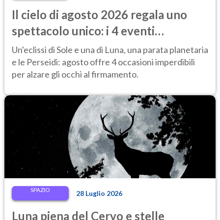
Il cielo di agosto 2026 regala uno
spettacolo unico: i 4 eventi
astronomici da vedere
Un'eclissi di Sole e una di Luna, una parata planetaria
e le Perseidi: agosto offre 4 occasioni imperdibili
per alzare gli occhi al firmamento.
SPAZIO
28 Luglio 2026
Luna piena del Cervo e stelle