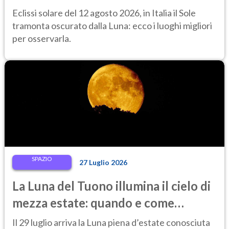
ammirarla al tramonto
Eclissi solare del 12 agosto 2026, in Italia il Sole
tramonta oscurato dalla Luna: ecco i luoghi migliori
per osservarla.
SPAZIO
27 Luglio 2026
La Luna del Tuono illumina il cielo di
mezza estate: quando e come
osservarla
Il 29 luglio arriva la Luna piena d’estate conosciuta