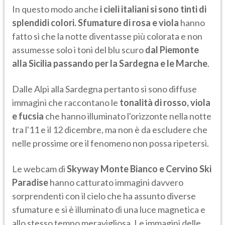
In questo modo anche
i cieli italiani si sono tinti di
splendidi colori.
Sfumature di rosa e viola
hanno
fatto sì che la notte diventasse più colorata e non
assumesse solo i toni del blu scuro
dal Piemonte
alla Sicilia passando per la Sardegna e le Marche
.
Dalle Alpi alla Sardegna pertanto si sono diffuse
immagini che raccontano le
tonalità di rosso, viola
e fucsia
che hanno illuminato l'orizzonte nella notte
tra l'11 e il 12 dicembre, ma non è da escludere che
nelle prossime ore il fenomeno non possa ripetersi.
Le webcam di
Skyway Monte Bianco e Cervino Ski
Paradise
hanno catturato immagini davvero
sorprendenti con il cielo che ha assunto diverse
sfumature e si è illuminato di una luce magnetica e
allo stesso tempo meravigliosa. Le immagini delle