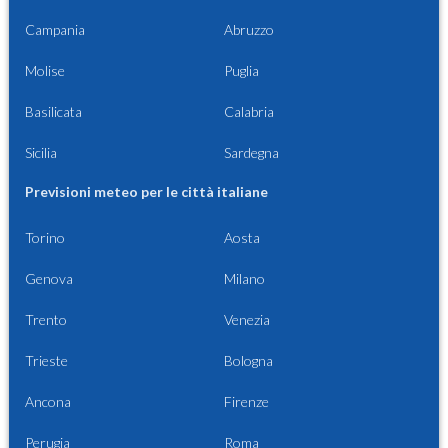
Campania
Abruzzo
Molise
Puglia
Basilicata
Calabria
Sicilia
Sardegna
Previsioni meteo per le città italiane
Torino
Aosta
Genova
Milano
Trento
Venezia
Trieste
Bologna
Ancona
Firenze
Perugia
Roma