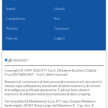
Napoli
L'Aquila
Campobasso
Bari
Potenza
Catanzaro
Palermo
Cagliari
Copyright © 1999-2020 RTI S.p.A. Direzione Business Digital -
P.Iva 03976881007 - Tutti i diritti riservati.
Rispetto ai contenuti e ai dati personali trasmessi e/o riprodotti è
vietata ogni utilizzazione funzionale all'addestramento di sistemi
di intelligenza artificiale generativa. È altresì fatto divieto
espresso di utilizzare mezzi automatizzati di data scraping.
Per la pubblicità
Mediamond S.p.a.
RTI spa, Gruppo Mediaset -
Sede legale: 00187 Roma Largo del Nazareno 8 - Cap. Soc. €