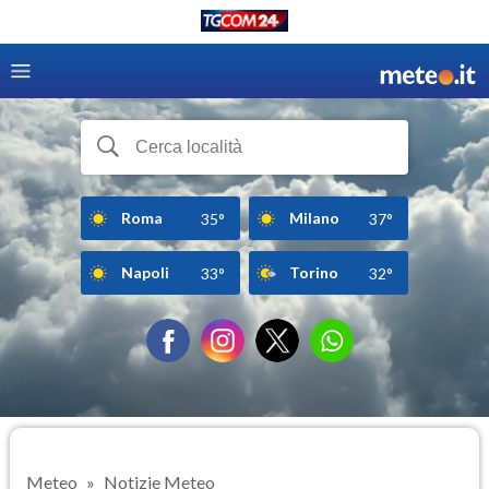
Roma
Milano
35°
37°
Napoli
Torino
33°
32°
Meteo
Notizie Meteo