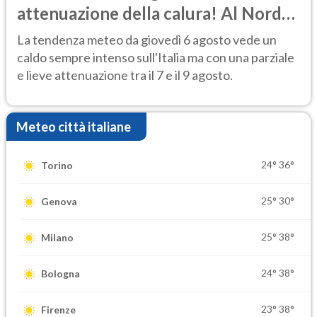
attenuazione della calura! Al Nord
rischio temporali
La tendenza meteo da giovedì 6 agosto vede un
caldo sempre intenso sull'Italia ma con una parziale
e lieve attenuazione tra il 7 e il 9 agosto.
Meteo città italiane
24°
36°
Torino
25°
30°
Genova
25°
38°
Milano
24°
38°
Bologna
23°
38°
Firenze