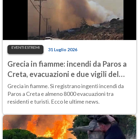
EVENTI ESTREMI
31 Luglio 2026
Grecia in fiamme: incendi da Paros a
Creta, evacuazioni e due vigili del
fuoco morti
Grecia in fiamme. Si registrano ingenti incendi da
Paros a Creta e almeno 8000 evacuazioni tra
residenti e turisti. Ecco le ultime news.