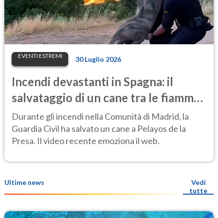
EVENTI ESTREMI
30 Luglio 2026
Incendi devastanti in Spagna: il
salvataggio di un cane tra le fiamme
emoziona il web
Durante gli incendi nella Comunità di Madrid, la
Guardia Civil ha salvato un cane a Pelayos de la
Presa. Il video recente emoziona il web.
Ultime news
Vedi
tutte