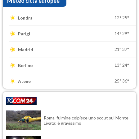
Meteo città europee
12°
25°
Londra
14°
29°
Parigi
21°
37°
Madrid
13°
24°
Berlino
25°
36°
Atene
Roma, fulmine colpisce uno scout sul Monte
Livata: è gravissimo