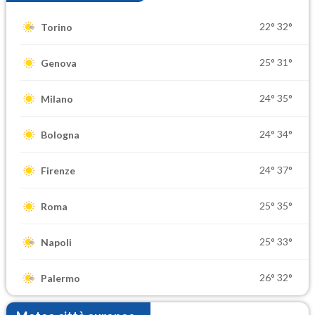
22°
32°
Torino
25°
31°
Genova
24°
35°
Milano
24°
34°
Bologna
24°
37°
Firenze
25°
35°
Roma
25°
33°
Napoli
26°
32°
Palermo