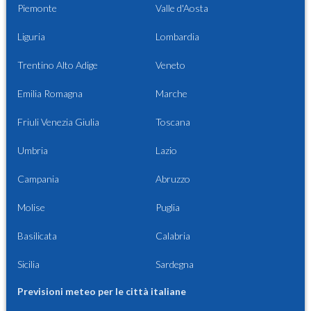
Piemonte
Valle d'Aosta
Liguria
Lombardia
Trentino Alto Adige
Veneto
Emilia Romagna
Marche
Friuli Venezia Giulia
Toscana
Umbria
Lazio
Campania
Abruzzo
Molise
Puglia
Basilicata
Calabria
Sicilia
Sardegna
Previsioni meteo per le città italiane