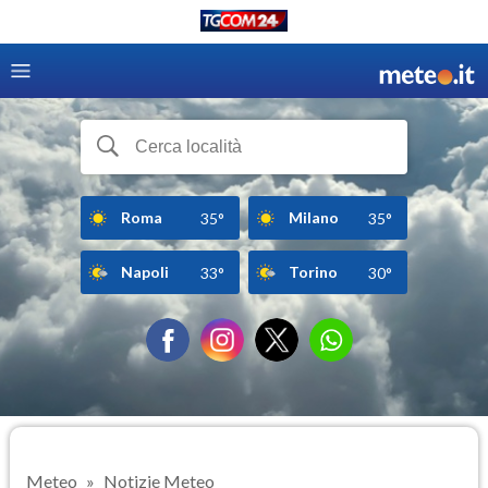
Roma
Milano
35°
35°
Napoli
Torino
33°
30°
Meteo
Notizie Meteo