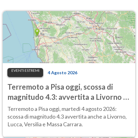
EVENTI ESTREMI
4 Agosto 2026
Terremoto a Pisa oggi, scossa di
magnitudo 4.3: avvertita a Livorno e
Lucca, treni sospesi
Terremoto a Pisa oggi, martedì 4 agosto 2026:
scossa di magnitudo 4.3 avvertita anche a Livorno,
Lucca, Versilia e Massa Carrara.