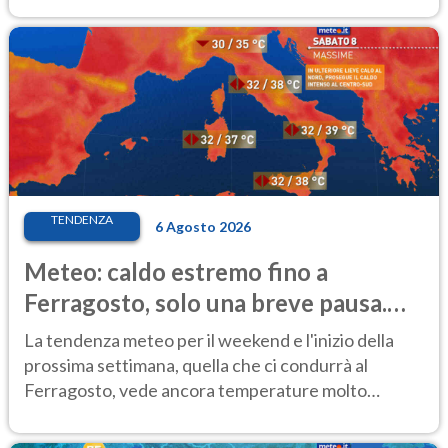
TENDENZA
6 Agosto 2026
Meteo: caldo estremo fino a
Ferragosto, solo una breve pausa.
Ecco dove
La tendenza meteo per il weekend e l'inizio della
prossima settimana, quella che ci condurrà al
Ferragosto, vede ancora temperature molto
elevate