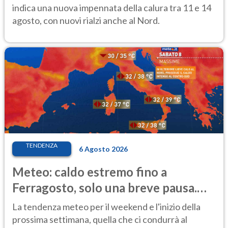
indica una nuova impennata della calura tra 11 e 14
agosto, con nuovi rialzi anche al Nord.
TENDENZA
6 Agosto 2026
Meteo: caldo estremo fino a
Ferragosto, solo una breve pausa.
Ecco dove
La tendenza meteo per il weekend e l'inizio della
prossima settimana, quella che ci condurrà al