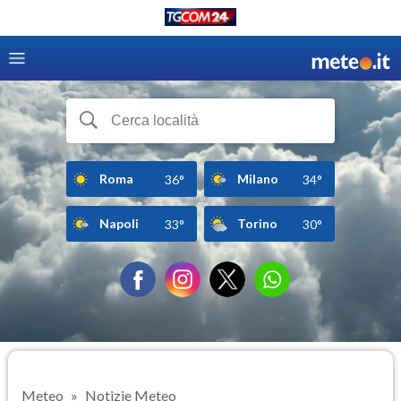
Roma
Milano
36°
34°
Napoli
Torino
33°
30°
Meteo
Notizie Meteo