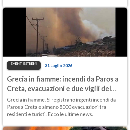
EVENTI ESTREMI
31 Luglio 2026
Grecia in fiamme: incendi da Paros a
Creta, evacuazioni e due vigili del
fuoco morti
Grecia in fiamme. Si registrano ingenti incendi da
Paros a Creta e almeno 8000 evacuazioni tra
residenti e turisti. Ecco le ultime news.