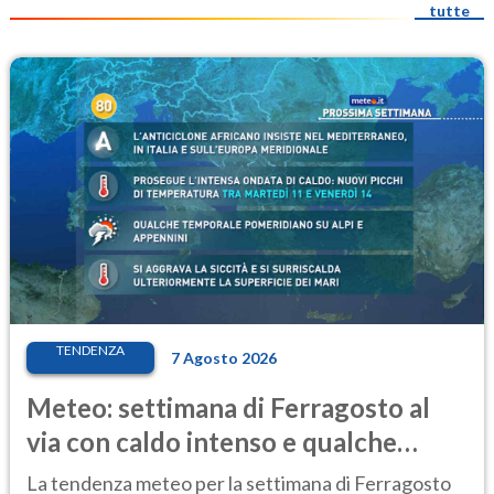
tutte
TENDENZA
7 Agosto 2026
Meteo: settimana di Ferragosto al
via con caldo intenso e qualche
temporale
La tendenza meteo per la settimana di Ferragosto