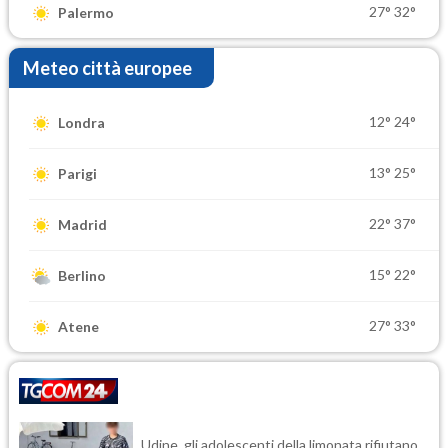
27°
32°
Palermo
Meteo città europee
12°
24°
Londra
13°
25°
Parigi
22°
37°
Madrid
15°
22°
Berlino
27°
33°
Atene
Udine, gli adolescenti della limonata rifiutano