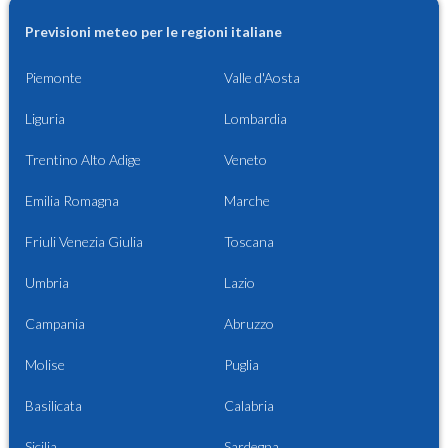
Previsioni meteo per le regioni italiane
Piemonte
Valle d'Aosta
Liguria
Lombardia
Trentino Alto Adige
Veneto
Emilia Romagna
Marche
Friuli Venezia Giulia
Toscana
Umbria
Lazio
Campania
Abruzzo
Molise
Puglia
Basilicata
Calabria
Sicilia
Sardegna