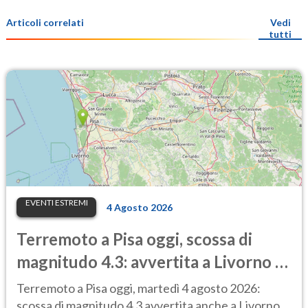
Articoli correlati
Vedi
tutti
EVENTI ESTREMI
4 Agosto 2026
Terremoto a Pisa oggi, scossa di
magnitudo 4.3: avvertita a Livorno e
Lucca, treni sospesi
Terremoto a Pisa oggi, martedì 4 agosto 2026:
scossa di magnitudo 4.3 avvertita anche a Livorno,