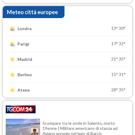
Meteo città europee
13°
30°
Londra
17°
32°
Parigi
21°
35°
Madrid
15°
31°
Berlino
28°
35°
Atene
Scompare tra le onde in Salento, morto
19enne | Militare americano di stanza ad
Aviano annega nel lago di Barcis