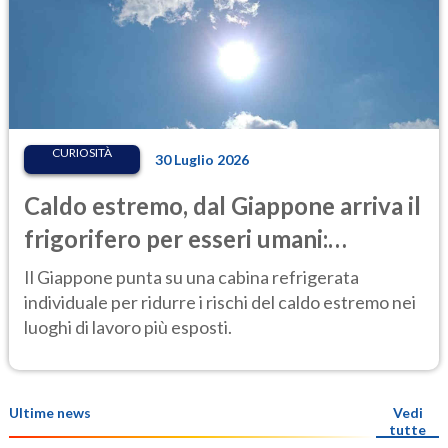
CURIOSITÀ
30 Luglio 2026
Caldo estremo, dal Giappone arriva il
frigorifero per esseri umani:
l'invenzione anti-afa che fa
Il Giappone punta su una cabina refrigerata
discutere
individuale per ridurre i rischi del caldo estremo nei
luoghi di lavoro più esposti.
Ultime news
Vedi
tutte