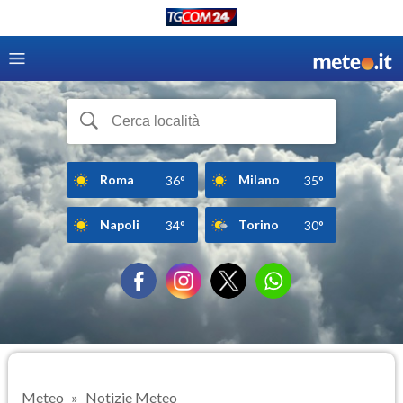
Roma
Milano
36°
35°
Napoli
Torino
34°
30°
Meteo
Notizie Meteo