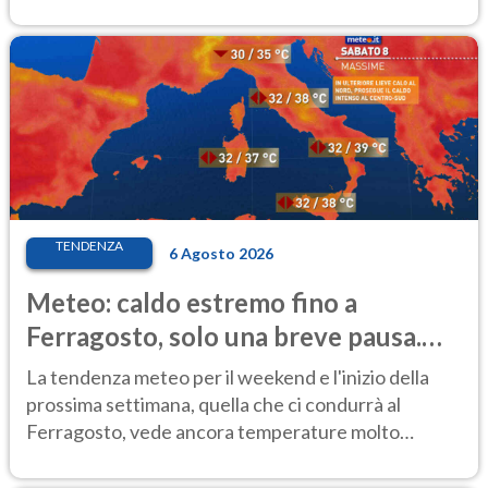
TENDENZA
6 Agosto 2026
Meteo: caldo estremo fino a
Ferragosto, solo una breve pausa.
Ecco dove
La tendenza meteo per il weekend e l'inizio della
prossima settimana, quella che ci condurrà al
Ferragosto, vede ancora temperature molto
elevate