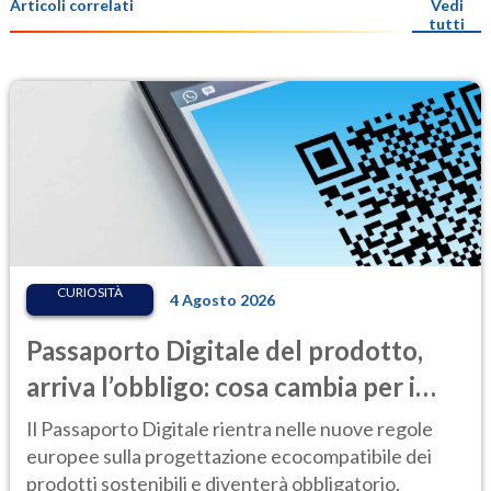
Articoli correlati
Vedi
tutti
CURIOSITÀ
4 Agosto 2026
Passaporto Digitale del prodotto,
arriva l’obbligo: cosa cambia per i
consumatori, dalle batterie
Il Passaporto Digitale rientra nelle nuove regole
all’abbigliamento
europee sulla progettazione ecocompatibile dei
prodotti sostenibili e diventerà obbligatorio.