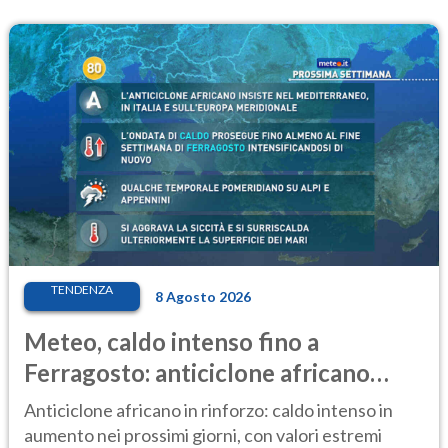
TENDENZA
8 Agosto 2026
Meteo, caldo intenso fino a
Ferragosto: anticiclone africano
ancora protagonista
Anticiclone africano in rinforzo: caldo intenso in
aumento nei prossimi giorni, con valori estremi