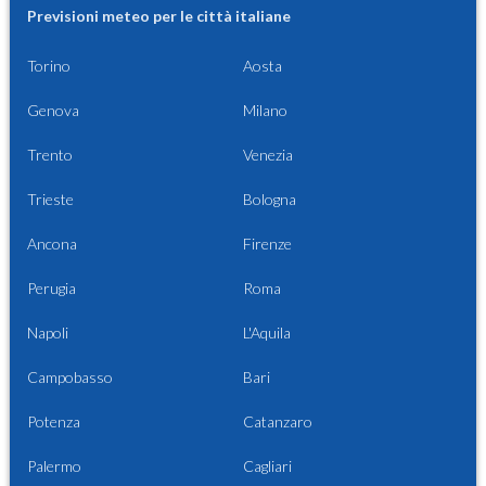
Previsioni meteo per le città italiane
Torino
Aosta
Genova
Milano
Trento
Venezia
Trieste
Bologna
Ancona
Firenze
Perugia
Roma
Napoli
L'Aquila
Campobasso
Bari
Potenza
Catanzaro
Palermo
Cagliari