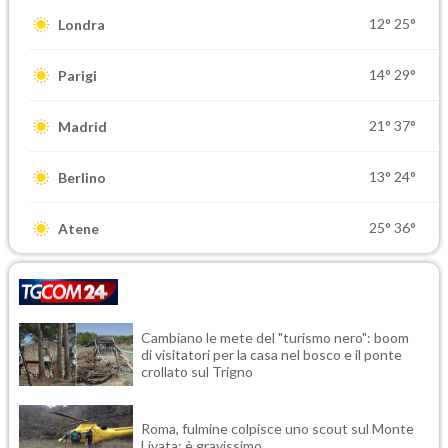
12°
25°
Londra
14°
29°
Parigi
21°
37°
Madrid
13°
24°
Berlino
25°
36°
Atene
Cambiano le mete del "turismo nero": boom
di visitatori per la casa nel bosco e il ponte
crollato sul Trigno
Roma, fulmine colpisce uno scout sul Monte
Livata: è gravissimo