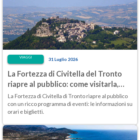
VIAGGI
31 Luglio 2026
La Fortezza di Civitella del Tronto
riapre al pubblico: come visitarla,
anche di notte
La Fortezza di Civitella di Tronto riapre al pubblico
con un ricco programma di eventi: le informazioni su
orari e biglietti.