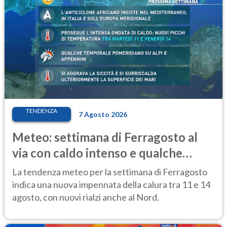
TENDENZA
7 Agosto 2026
Meteo: settimana di Ferragosto al
via con caldo intenso e qualche
temporale
La tendenza meteo per la settimana di Ferragosto
indica una nuova impennata della calura tra 11 e 14
agosto, con nuovi rialzi anche al Nord.