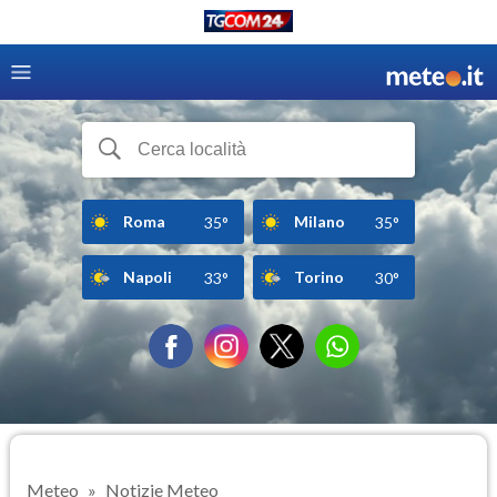
Roma
Milano
35°
35°
Napoli
Torino
33°
30°
Meteo
Notizie Meteo