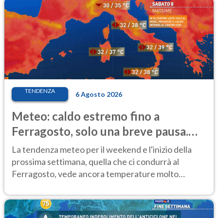
TENDENZA
6 Agosto 2026
Meteo: caldo estremo fino a
Ferragosto, solo una breve pausa.
Ecco dove
La tendenza meteo per il weekend e l'inizio della
prossima settimana, quella che ci condurrà al
Ferragosto, vede ancora temperature molto
elevate