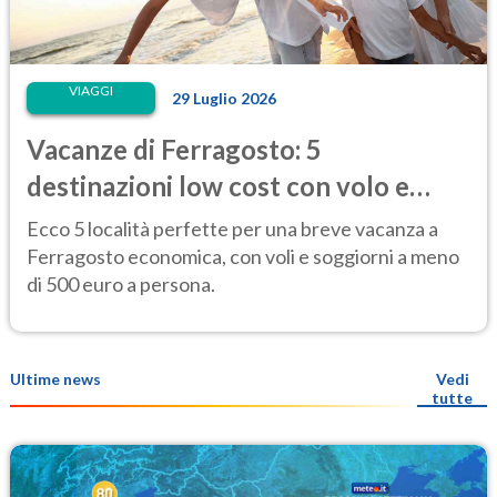
VIAGGI
29 Luglio 2026
Vacanze di Ferragosto: 5
destinazioni low cost con volo e
hotel sotto i 500 euro
Ecco 5 località perfette per una breve vacanza a
Ferragosto economica, con voli e soggiorni a meno
di 500 euro a persona.
Ultime news
Vedi
tutte