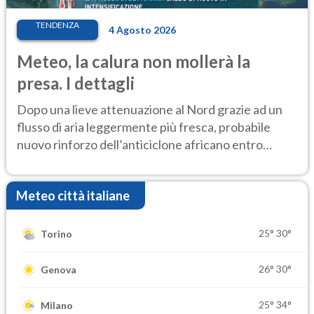
TENDENZA
4 Agosto 2026
Meteo, la calura non mollerà la
presa. I dettagli
Dopo una lieve attenuazione al Nord grazie ad un
flusso di aria leggermente più fresca, probabile
nuovo rinforzo dell’anticiclone africano entro
Ferragosto
Meteo città italiane
25°
30°
Torino
26°
30°
Genova
25°
34°
Milano