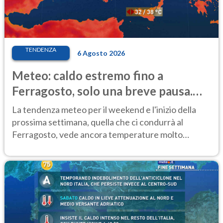
TENDENZA
6 Agosto 2026
Meteo: caldo estremo fino a
Ferragosto, solo una breve pausa.
Ecco dove
La tendenza meteo per il weekend e l'inizio della
prossima settimana, quella che ci condurrà al
Ferragosto, vede ancora temperature molto
elevate