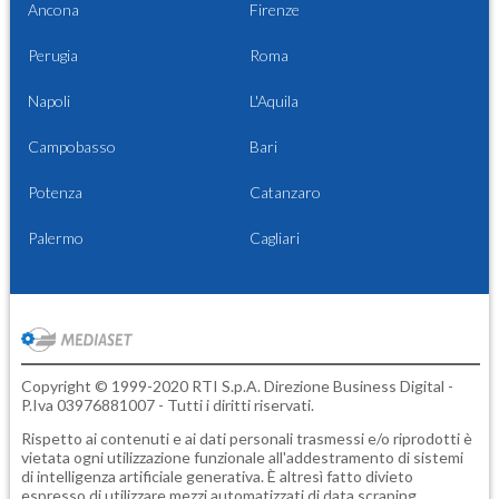
Ancona
Firenze
Perugia
Roma
Napoli
L'Aquila
Campobasso
Bari
Potenza
Catanzaro
Palermo
Cagliari
Copyright © 1999-2020 RTI S.p.A. Direzione Business Digital -
P.Iva 03976881007 - Tutti i diritti riservati.
Rispetto ai contenuti e ai dati personali trasmessi e/o riprodotti è
vietata ogni utilizzazione funzionale all'addestramento di sistemi
di intelligenza artificiale generativa. È altresì fatto divieto
espresso di utilizzare mezzi automatizzati di data scraping.