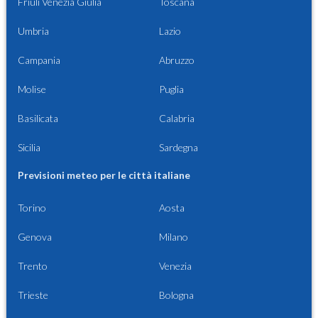
Friuli Venezia Giulia
Toscana
Umbria
Lazio
Campania
Abruzzo
Molise
Puglia
Basilicata
Calabria
Sicilia
Sardegna
Previsioni meteo per le città italiane
Torino
Aosta
Genova
Milano
Trento
Venezia
Trieste
Bologna