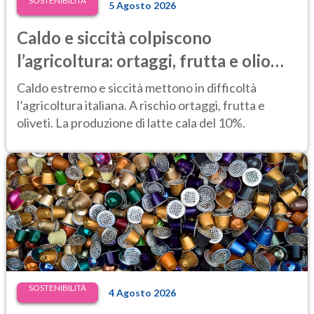
SOSTENIBILITÀ
5 Agosto 2026
Caldo e siccità colpiscono
l’agricoltura: ortaggi, frutta e olio
d’oliva a rischio, latte in calo del 10%
Caldo estremo e siccità mettono in difficoltà
l’agricoltura italiana. A rischio ortaggi, frutta e
oliveti. La produzione di latte cala del 10%.
SOSTENIBILITÀ
4 Agosto 2026