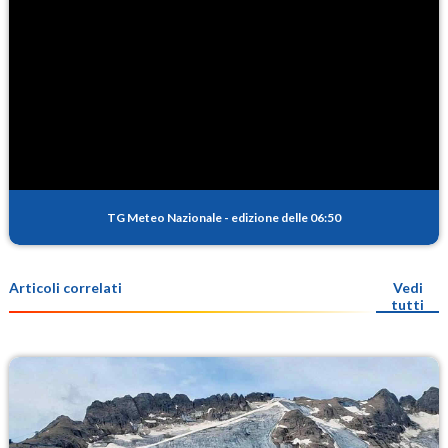
TG Meteo Nazionale
-
edizione delle 06:50
Articoli correlati
Vedi
tutti