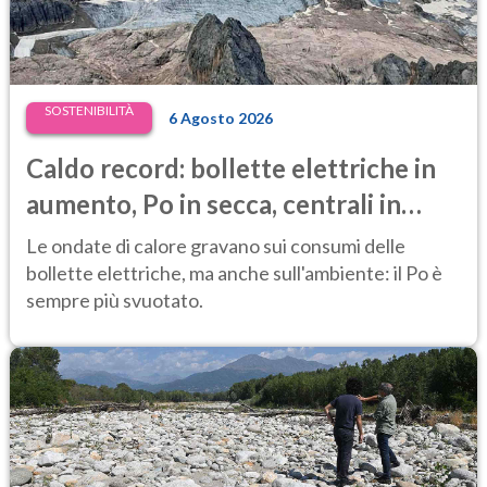
SOSTENIBILITÀ
6 Agosto 2026
Caldo record: bollette elettriche in
aumento, Po in secca, centrali in
difficoltà e prezzi dell’energia ai
Le ondate di calore gravano sui consumi delle
massimi
bollette elettriche, ma anche sull'ambiente: il Po è
sempre più svuotato.