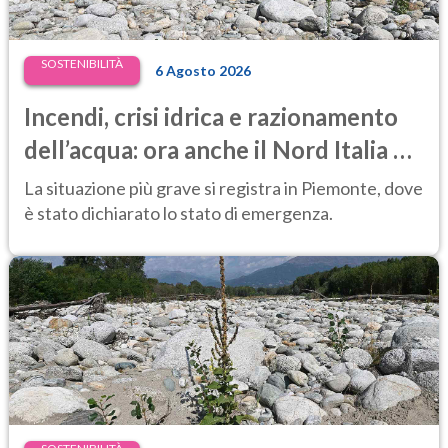
SOSTENIBILITÀ
6 Agosto 2026
Incendi, crisi idrica e razionamento
dell’acqua: ora anche il Nord Italia è
in difficoltà
La situazione più grave si registra in Piemonte, dove
è stato dichiarato lo stato di emergenza.