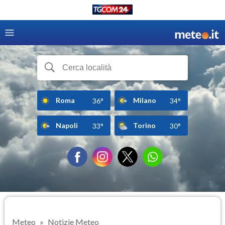
Roma
Milano
36°
34°
Napoli
Torino
33°
30°
Meteo
Notizie Meteo