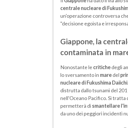
Il
Giappone
ha dato il via allo
centrale nucleare di Fukushim
un'operazione controversa che 
"decisione egoista e irresponsa
Giappone, la centra
contaminata in mar
Nonostante le
critiche
degli am
lo sversamento in
mare
del
pri
nucleare di Fukushima Daiichi
distrutta dallo tsunami del 201
nell'Oceano Pacifico. Si tratta 
permetterà di
smantellare l'i
da uno dei peggiori incidenti 