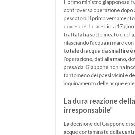
Il primo ministro giapponese
Fu
controversa operazione dopo av
pescatori. Il primo versamento 
dovrebbe durare circa 17 giorn
trattata ha sottolineato che l'
rilasciando l'acqua in mare con
totale di acqua da smaltire è 
l'operazione, dati alla mano, d
presa dal Giappone non ha incon
tantomeno dei paesi vicini e de
inquinamento delle acque e dell
La dura reazione della
irresponsabile”
La decisione del Giappone di s
acque contaminate della
centr