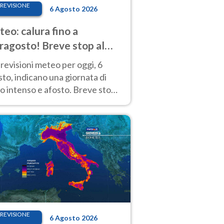
REVISIONE
6 Agosto 2026
eo: calura fino a
ragosto! Breve stop al
d tra 7 e 9 agosto
revisioni meteo per oggi, 6
to, indicano una giornata di
o intenso e afosto. Breve stop
Anticiclone solo sulle regioni del
d.
REVISIONE
6 Agosto 2026