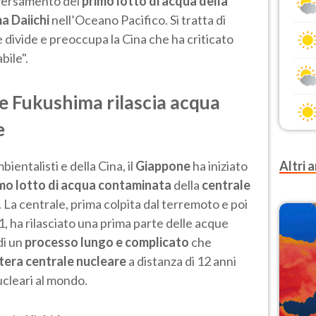
 sversamento del
primo lotto di acqua della
a Daiichi
nell’Oceano Pacifico. Si tratta di
divide e preoccupa la Cina che ha criticato
bile".
le Fukushima rilascia acqua
e
bientalisti e della Cina, il
Giappone
ha iniziato
Altri a
mo lotto di acqua contaminata
della
centrale
. La centrale, prima colpita dal terremoto e poi
1, ha rilasciato una prima parte delle acque
di un
processo lungo e complicato
che
ntera centrale nucleare
a distanza di 12 anni
nucleari al mondo.