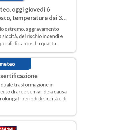
eo, oggi giovedì 6
sto, temperature dai 33
40 gradi
do estremo, aggravamento
a siccità, del rischio incendi e
orali di calore. La quarta
nsa ondata di calore non dà
gua e durerà fino Ferragosto
imeteo
sertificazione
duale trasformazione in
erto di aree semiaride a causa
prolungati periodi di siccità e di