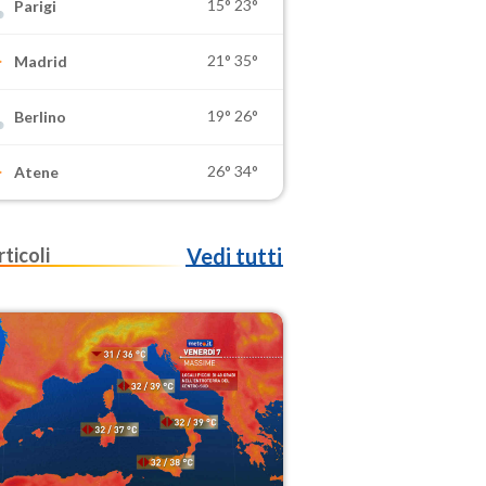
15°
23°
Parigi
21°
35°
Madrid
19°
26°
Berlino
26°
34°
Atene
rticoli
Vedi tutti