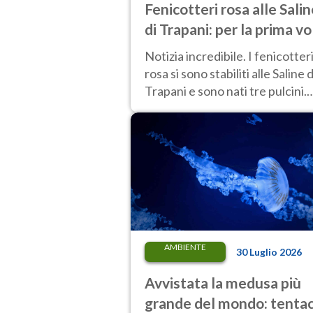
Fenicotteri rosa alle Sali
di Trapani: per la prima vo
nascono tre pulcini nella
Notizia incredibile. I fenicotter
riserva
rosa si sono stabiliti alle Saline d
Trapani e sono nati tre pulcini.
Ecco cosa è successo e perché
AMBIENTE
30 Luglio 2026
Avvistata la medusa più
grande del mondo: tentac