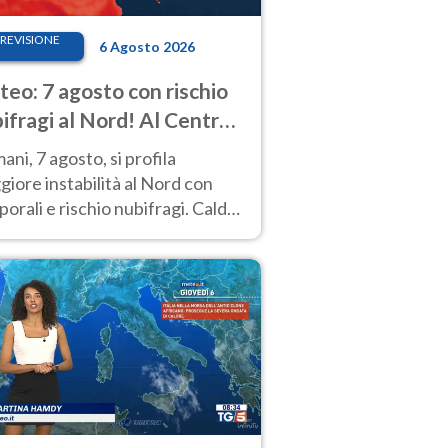
REVISIONE
6 Agosto 2026
eo: 7 agosto con rischio
ifragi al Nord! Al Centro-
 caldo estremo
ni, 7 agosto, si profila
iore instabilità al Nord con
orali e rischio nubifragi. Caldo
pre estremo al Centro-Sud. Le
isioni.