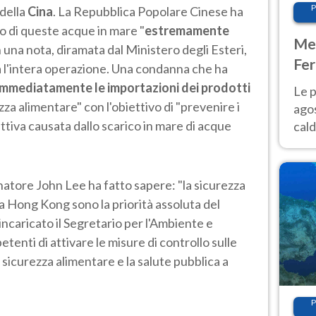
P
 della
Cina
. La Repubblica Popolare Cinese ha
io di queste acque in mare "
estremamente
Met
n una nota, diramata dal Ministero degli Esteri,
Fer
 l'intera operazione. Una condanna che ha
Nor
mmediatamente le importazioni dei prodotti
Le p
za alimentare" con l'obiettivo di "prevenire i
agos
ttiva causata dallo scarico in mare di acque
cald
all'
Nor
rnatore John Lee ha fatto sapere: "la sicurezza
 a Hong Kong sono la priorità assoluta del
caricato il Segretario per l'Ambiente e
etenti di attivare le misure di controllo sulle
sicurezza alimentare e la salute pubblica a
P