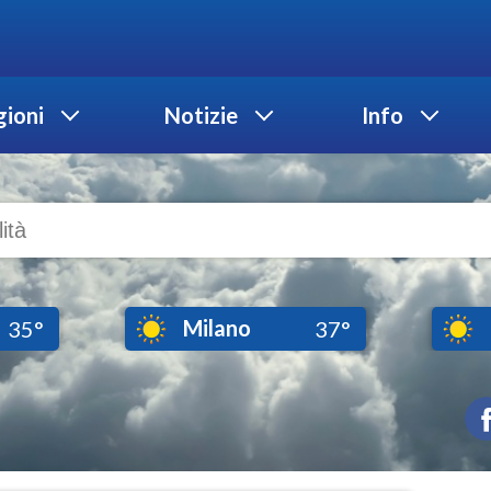
ioni
Notizie
Info
Milano
35°
37°