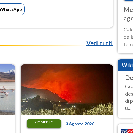
Met
WhatsApp
ago
ai 
Cal
dell
Vedi tutti
temp
inte
tre
Wik
De
Gra
des
di 
u...
AMBIENTE
3 Agosto 2026