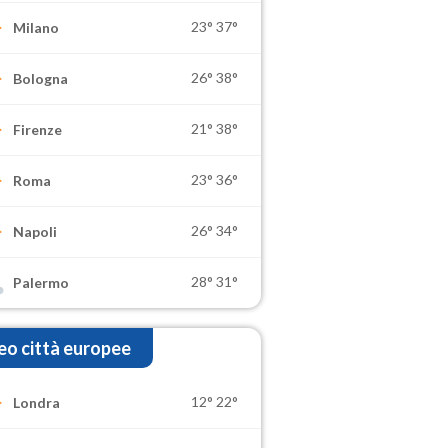
23°
37°
Milano
26°
38°
Bologna
21°
38°
Firenze
23°
36°
Roma
26°
34°
Napoli
28°
31°
Palermo
o città europee
12°
22°
Londra