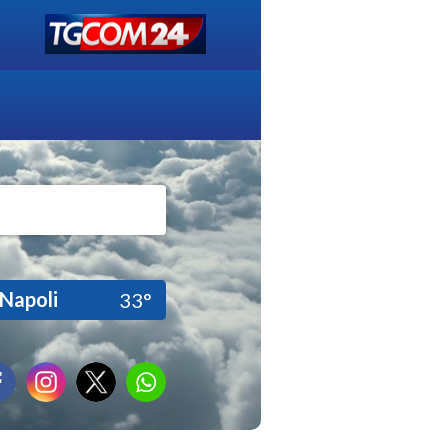
Napoli
33°