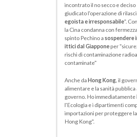
incontrato il no secco e deciso
giudicato l'operazione di rilasc
egoista e irresponsabile
". Co
la Cina condanna con fermezza
spinto Pechino a
sospendere i
ittici dal Giappone
per "sicurez
rischi di contaminazione radioa
contaminate"
Anche da
Hong Kong
, il gove
alimentare e la sanità pubblica
governo. Ho immediatamente in
l'Ecologia e i dipartimenti comp
importazioni per proteggere la 
Hong Kong".