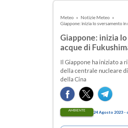
Meteo
Notizie Meteo
Giappone: inizia lo sversamento in 
Giappone: inizia l
acque di Fukushima
Il Giappone ha iniziato a r
della centrale nucleare d
della Cina
AMBIENTE
24 Agosto 2023 - 