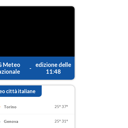
G Meteo
edizione delle
-
zionale
11:48
o città italiane
25°
37°
Torino
25°
31°
Genova