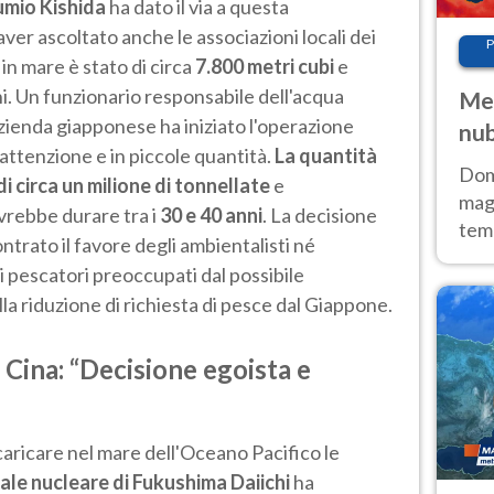
mio Kishida
ha dato il via a questa
er ascoltato anche le associazioni locali dei
P
in mare è stato di circa
7.800 metri cubi
e
i.
Un funzionario responsabile dell'acqua
Met
azienda giapponese ha iniziato l'operazione
nub
 attenzione e in piccole quantità.
La quantità
Sud
Doma
di circa un milione di tonnellate
e
magg
ovrebbe durare tra i
30 e 40 anni
. La decisione
temp
trato il favore degli ambientalisti né
sem
i pescatori preoccupati dal possibile
prev
a riduzione di richiesta di pesce dal Giappone.
 Cina: “Decisione egoista e
caricare nel mare dell'Oceano Pacifico le
ale
nucleare di Fukushima Daiichi
ha