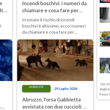
ne
Incendi boschivi: i numeri da
lta
chiamare e cosa fare per
mettersi in salvo
i
In estate il rischio di incendi
i
boschivi è altissimo: ecco i numeri
da chiamare e cosa fare per
mettersi in salvo
L'ex sc
AMBIENTE
29 Luglio 2026
degli i
Passo S
Abruzzo, l'orsa Gabbietta
oli
avvistata con due cuccioli: è