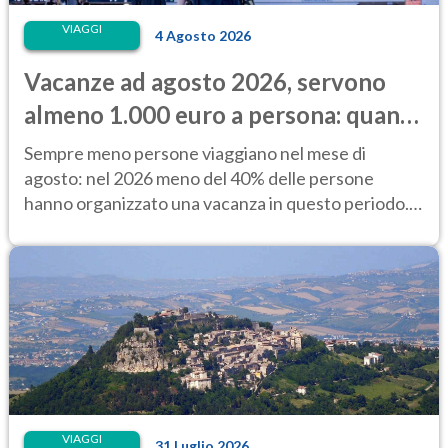
VIAGGI
4 Agosto 2026
Vacanze ad agosto 2026, servono
almeno 1.000 euro a persona: quanto
costano alloggio e trasporti
Sempre meno persone viaggiano nel mese di
agosto: nel 2026 meno del 40% delle persone
hanno organizzato una vacanza in questo periodo.
Perché?
VIAGGI
31 Luglio 2026