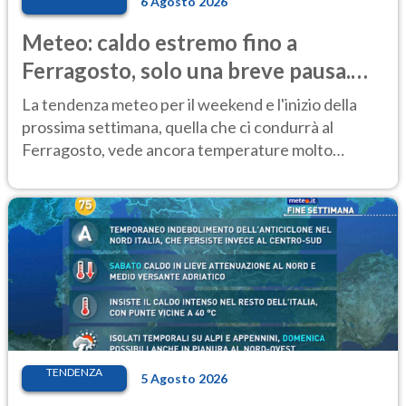
6 Agosto 2026
Meteo: caldo estremo fino a
Ferragosto, solo una breve pausa.
Ecco dove
La tendenza meteo per il weekend e l'inizio della
prossima settimana, quella che ci condurrà al
Ferragosto, vede ancora temperature molto
elevate
TENDENZA
5 Agosto 2026