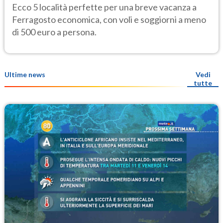
hotel sotto i 500 euro
Ecco 5 località perfette per una breve vacanza a
Ferragosto economica, con voli e soggiorni a meno
di 500 euro a persona.
Ultime news
Vedi
tutte