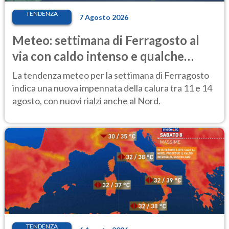
TENDENZA
7 Agosto 2026
Meteo: settimana di Ferragosto al
via con caldo intenso e qualche
temporale
La tendenza meteo per la settimana di Ferragosto
indica una nuova impennata della calura tra 11 e 14
agosto, con nuovi rialzi anche al Nord.
TENDENZA