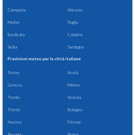
Campania
Abruzzo
Molise
Puglia
Basilicata
Calabria
Sicilia
Sardegna
Previsioni meteo per le città italiane
Torino
Aosta
Genova
Milano
Trento
Venezia
Trieste
Bologna
Ancona
Firenze
Perugia
Roma