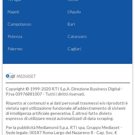
Napoli
L'Aquila
Campobasso
Bari
Potenza
Catanzaro
Palermo
Cagliari
Copyright © 1999-2020 RTI S.p.A. Direzione Business Digital -
P.Iva 03976881007 - Tutti i diritti riservati.
Rispetto ai contenuti e ai dati personali trasmessi e/o riprodotti è
vietata ogni utilizzazione funzionale all'addestramento di sistemi
di intelligenza artificiale generativa. È altresì fatto divieto
espresso di utilizzare mezzi automatizzati di data scraping.
Per la pubblicità
Mediamond S.p.a.
RTI spa, Gruppo Mediaset -
Sede legale: 00187 Roma Largo del Nazareno 8 - Cap. Soc. €