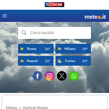
Roma
Milano
36°
34°
Napoli
Torino
33°
30°
Meteo
Notizie Meteo