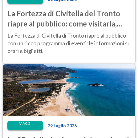
La Fortezza di Civitella del Tronto
riapre al pubblico: come visitarla,
anche di notte
La Fortezza di Civitella di Tronto riapre al pubblico
con un ricco programma di eventi: le informazioni su
orari e biglietti.
VIAGGI
29 Luglio 2026