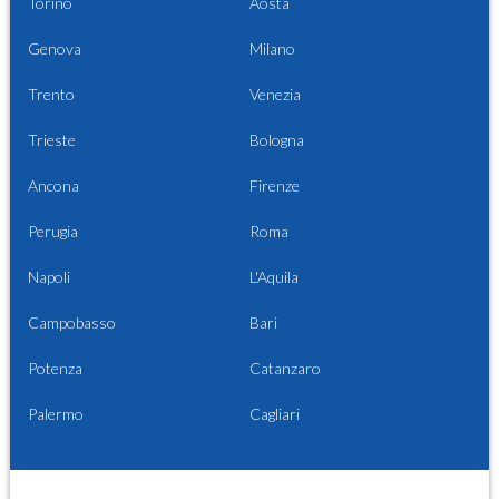
Torino
Aosta
Genova
Milano
Trento
Venezia
Trieste
Bologna
Ancona
Firenze
Perugia
Roma
Napoli
L'Aquila
Campobasso
Bari
Potenza
Catanzaro
Palermo
Cagliari