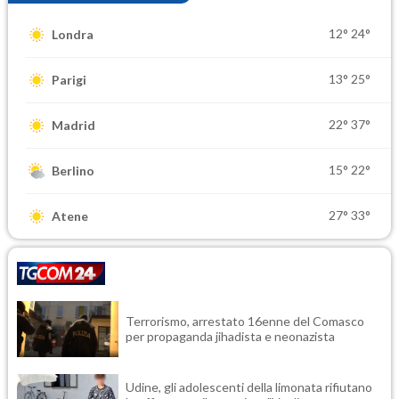
12°
24°
Londra
13°
25°
Parigi
22°
37°
Madrid
15°
22°
Berlino
27°
33°
Atene
Terrorismo, arrestato 16enne del Comasco
per propaganda jihadista e neonazista
Udine, gli adolescenti della limonata rifiutano