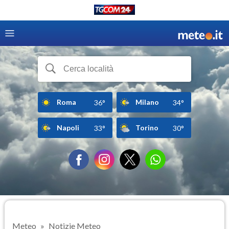
Roma
Milano
36°
34°
Napoli
Torino
33°
30°
Meteo
Notizie Meteo