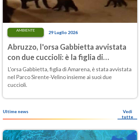
AMBIENTE
29 Luglio 2026
Abruzzo, l'orsa Gabbietta avvistata
con due cuccioli: è la figlia di
Amarena
L’orsa Gabbietta, figlia di Amarena, è stata avvistata
nel Parco Sirente-Velino insieme ai suoi due
cuccioli.
Ultime news
Vedi
tutte