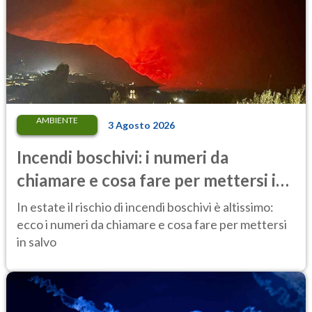
AMBIENTE
3 Agosto 2026
Incendi boschivi: i numeri da
chiamare e cosa fare per mettersi in
salvo
In estate il rischio di incendi boschivi è altissimo:
ecco i numeri da chiamare e cosa fare per mettersi
in salvo