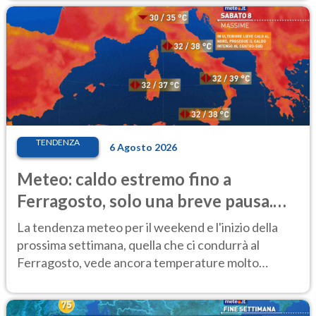
TENDENZA
6 Agosto 2026
Meteo: caldo estremo fino a
Ferragosto, solo una breve pausa.
Ecco dove
La tendenza meteo per il weekend e l'inizio della
prossima settimana, quella che ci condurrà al
Ferragosto, vede ancora temperature molto
elevate