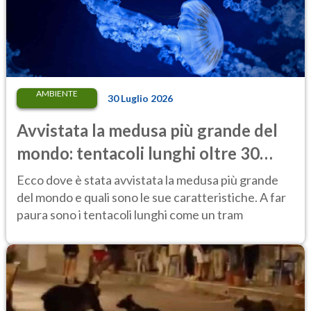
AMBIENTE
30 Luglio 2026
Avvistata la medusa più grande del
mondo: tentacoli lunghi oltre 30
metri, più di un tram cittadino
Ecco dove è stata avvistata la medusa più grande
del mondo e quali sono le sue caratteristiche. A far
paura sono i tentacoli lunghi come un tram