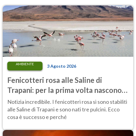
AMBIENTE
3 Agosto 2026
Fenicotteri rosa alle Saline di
Trapani: per la prima volta nascono
tre pulcini nella riserva
Notizia incredibile. I fenicotteri rosa si sono stabiliti
alle Saline di Trapani e sono nati tre pulcini. Ecco
cosa è successo e perché