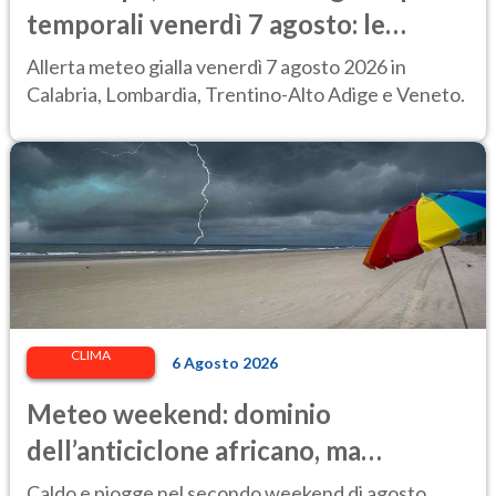
temporali venerdì 7 agosto: le
regioni colpite
Allerta meteo gialla venerdì 7 agosto 2026 in
Calabria, Lombardia, Trentino-Alto Adige e Veneto.
CLIMA
6 Agosto 2026
Meteo weekend: dominio
dell’anticiclone africano, ma
attenzione ai temporali intensi. Le
Caldo e piogge nel secondo weekend di agosto