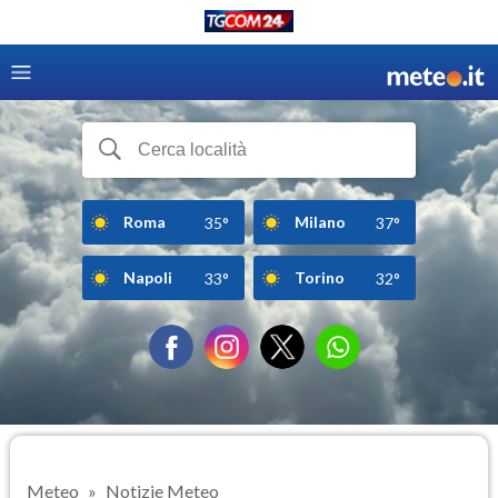
Roma
Milano
35°
37°
Napoli
Torino
33°
32°
Meteo
Notizie Meteo