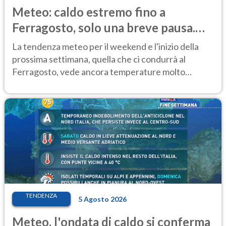
Meteo: caldo estremo fino a
Ferragosto, solo una breve pausa.
Ecco dove
La tendenza meteo per il weekend e l'inizio della
prossima settimana, quella che ci condurrà al
Ferragosto, vede ancora temperature molto
elevate
TENDENZA
5 Agosto 2026
Meteo, l'ondata di caldo si conferma