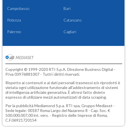
Campobasso
Bari
Potenza
Catanzaro
Palermo
Cagliari
Copyright © 1999-2020 RTI S.p.A. Direzione Business Digital -
P.Iva 03976881007 - Tutti i diritti riservati.
Rispetto ai contenuti e ai dati personali trasmessi e/o riprodotti è
vietata ogni utilizzazione funzionale all'addestramento di sistemi
di intelligenza artificiale generativa. È altresì fatto divieto
espresso di utilizzare mezzi automatizzati di data scraping.
Per la pubblicità
Mediamond S.p.a.
RTI spa, Gruppo Mediaset -
Sede legale: 00187 Roma Largo del Nazareno 8 - Cap. Soc. €
500.000.007,00 int. vers. - Registro delle Imprese di Roma,
C.F.06921720154