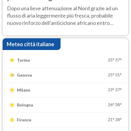
Dopo una lieve attenuazione al Nord grazie ad un
flusso di aria leggermente più fresca, probabile
nuovo rinforzo dell’anticiclone africano entro
Ferragosto
Meteo città italiane
25°
37°
Torino
25°
31°
Genova
23°
37°
Milano
26°
38°
Bologna
21°
38°
Firenze