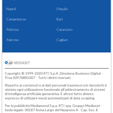
Napoli
L'Aquila
Campobasso
Bari
Potenza
Catanzaro
Palermo
Cagliari
Copyright © 1999-2020 RTI S.p.A. Direzione Business Digital -
P.Iva 03976881007 - Tutti i diritti riservati.
Rispetto ai contenuti e ai dati personali trasmessi e/o riprodotti è
vietata ogni utilizzazione funzionale all'addestramento di sistemi
di intelligenza artificiale generativa. È altresì fatto divieto
espresso di utilizzare mezzi automatizzati di data scraping.
Per la pubblicità
Mediamond S.p.a.
RTI spa, Gruppo Mediaset -
Sede legale: 00187 Roma Largo del Nazareno 8 - Cap. Soc. €