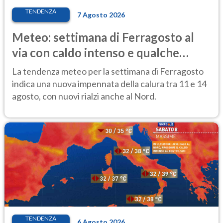
TENDENZA
7 Agosto 2026
Meteo: settimana di Ferragosto al
via con caldo intenso e qualche
temporale
La tendenza meteo per la settimana di Ferragosto
indica una nuova impennata della calura tra 11 e 14
agosto, con nuovi rialzi anche al Nord.
TENDENZA
6 Agosto 2026