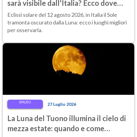
sarà visibile dall'Italia? Ecco dove
ammirarla al tramonto
Eclissi solare del 12 agosto 2026, in Italia il Sole
tramonta oscurato dalla Luna: ecco i luoghi migliori
per osservarla.
SPAZIO
27 Luglio 2026
La Luna del Tuono illumina il cielo di
mezza estate: quando e come