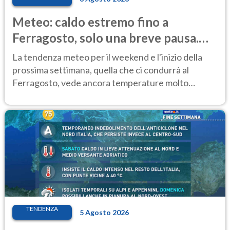
Meteo: caldo estremo fino a
Ferragosto, solo una breve pausa.
Ecco dove
La tendenza meteo per il weekend e l'inizio della
prossima settimana, quella che ci condurrà al
Ferragosto, vede ancora temperature molto
elevate
TENDENZA
5 Agosto 2026