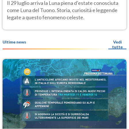
osservarla
Il 29 luglio arriva la Luna piena d’estate conosciuta
come Luna del Tuono. Storia, curiosità e leggende
legate a questo fenomeno celeste.
Ultime news
Vedi
tutte