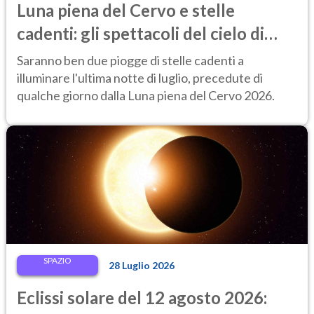
Luna piena del Cervo e stelle
cadenti: gli spettacoli del cielo di
fine luglio 2026 da non perdere
Saranno ben due piogge di stelle cadenti a
illuminare l'ultima notte di luglio, precedute di
qualche giorno dalla Luna piena del Cervo 2026.
SPAZIO
28 Luglio 2026
Eclissi solare del 12 agosto 2026: