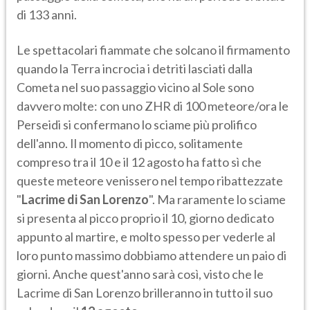
di 133 anni.
Le spettacolari fiammate che solcano il firmamento
quando la Terra incrocia i detriti lasciati dalla
Cometa nel suo passaggio vicino al Sole sono
davvero molte: con uno ZHR di 100 meteore/ora le
Perseidi si confermano lo sciame più prolifico
dell'anno. Il momento di picco, solitamente
compreso tra il 10 e il 12 agosto ha fatto sì che
queste meteore venissero nel tempo ribattezzate
"
Lacrime di San Lorenzo
". Ma raramente lo sciame
si presenta al picco proprio il 10, giorno dedicato
appunto al martire, e molto spesso per vederle al
loro punto massimo dobbiamo attendere un paio di
giorni. Anche quest'anno sarà così, visto che le
Lacrime di San Lorenzo brilleranno in tutto il suo