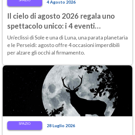
4 Agosto 2026
Il cielo di agosto 2026 regala uno
spettacolo unico: i 4 eventi
astronomici da vedere
Un'eclissi di Sole e una di Luna, una parata planetaria
e le Perseidi: agosto offre 4 occasioni imperdibili
per alzare gli occhi al firmamento.
SPAZIO
28 Luglio 2026