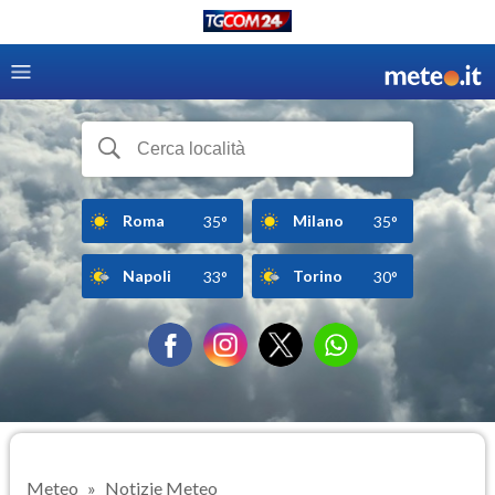
Roma
Milano
35°
35°
Napoli
Torino
33°
30°
Meteo
Notizie Meteo