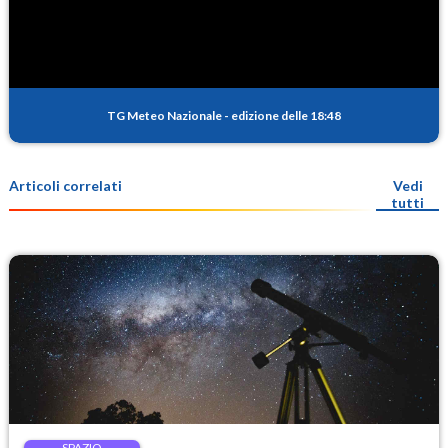
TG Meteo Nazionale
-
edizione delle 18:48
Articoli correlati
Vedi
tutti
SPAZIO