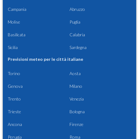
Campania
Abruzzo
Molise
Puglia
Basilicata
Calabria
Sicilia
Sardegna
Previsioni meteo per le città italiane
Torino
Aosta
Genova
Milano
Trento
Venezia
Trieste
Bologna
Ancona
Firenze
Perugia
Roma