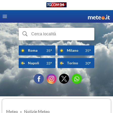
Roma
Milano
35°
35°
Napoli
Torino
33°
30°
Meteo
Notizie Meteo