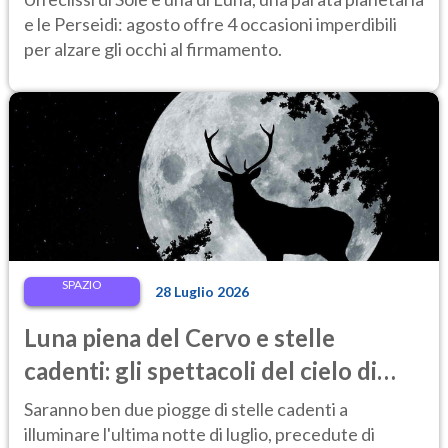
e le Perseidi: agosto offre 4 occasioni imperdibili
per alzare gli occhi al firmamento.
SPAZIO
28 Luglio 2026
Luna piena del Cervo e stelle
cadenti: gli spettacoli del cielo di
fine luglio 2026 da non perdere
Saranno ben due piogge di stelle cadenti a
illuminare l'ultima notte di luglio, precedute di