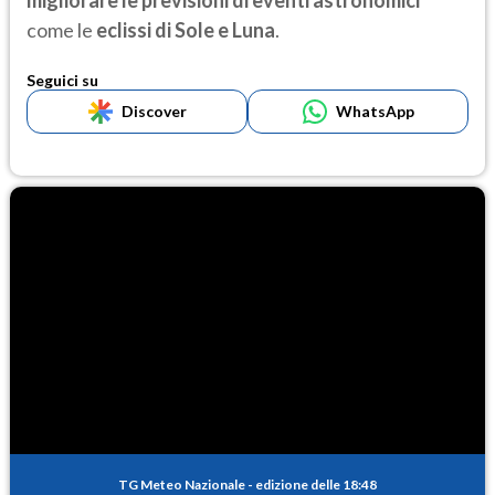
migliorare le previsioni di eventi astronomici
come le
eclissi di Sole e Luna
.
Seguici su
Discover
WhatsApp
TG Meteo Nazionale
-
edizione delle 18:48