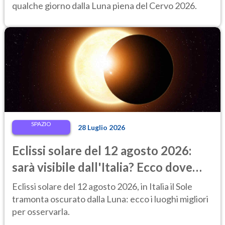
qualche giorno dalla Luna piena del Cervo 2026.
SPAZIO
28 Luglio 2026
Eclissi solare del 12 agosto 2026:
sarà visibile dall'Italia? Ecco dove
ammirarla al tramonto
Eclissi solare del 12 agosto 2026, in Italia il Sole
tramonta oscurato dalla Luna: ecco i luoghi migliori
per osservarla.