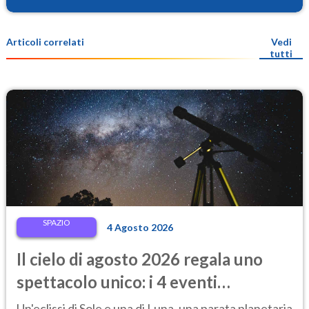
Articoli correlati
Vedi
tutti
SPAZIO
4 Agosto 2026
Il cielo di agosto 2026 regala uno
spettacolo unico: i 4 eventi
astronomici da vedere
Un'eclissi di Sole e una di Luna, una parata planetaria