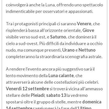
coinvolgerà anche la Luna, offrendo uno spettacolo
indimenticabile per osservatori e appassionati.
Tra i protagonisti principali ci saranno
Venere
, che
risplenderà bassa all’orizzonte orientale,
Giove
visibile verso sud-est, e
Saturno
, che dominerà il
cielo a sud-ovest. Più difficili da individuare a occhio
nudo, ma comunque presenti,
Urano
e
Nettuno
completeranno la straordinaria scenografia astrale.
A rendere l'evento ancora più suggestivo sarà il
lento movimento della
Luna calante
, che
attraverserà alcune delle costellazioni più celebri.
Venerdì 12 settembre
si troverà vicina all’ammasso
stellare delle
Pleiadi
;
sabato 13
la vedremo
spostarsi oltre il gruppo di stelle, mentre
domenica
14 settembre
raggiungerà la fase dell’
Ultimo