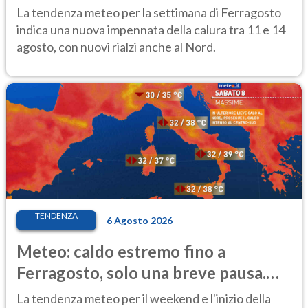
temporale
La tendenza meteo per la settimana di Ferragosto
indica una nuova impennata della calura tra 11 e 14
agosto, con nuovi rialzi anche al Nord.
TENDENZA
6 Agosto 2026
Meteo: caldo estremo fino a
Ferragosto, solo una breve pausa.
Ecco dove
La tendenza meteo per il weekend e l'inizio della