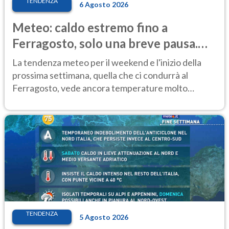
TENDENZA
6 Agosto 2026
Meteo: caldo estremo fino a
Ferragosto, solo una breve pausa.
Ecco dove
La tendenza meteo per il weekend e l'inizio della
prossima settimana, quella che ci condurrà al
Ferragosto, vede ancora temperature molto
elevate
TENDENZA
5 Agosto 2026