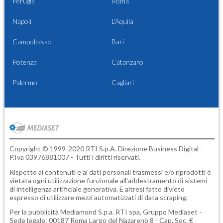
Perugia
Roma
Napoli
L'Aquila
Campobasso
Bari
Potenza
Catanzaro
Palermo
Cagliari
Copyright © 1999-2020 RTI S.p.A. Direzione Business Digital -
P.Iva 03976881007 - Tutti i diritti riservati.
Rispetto ai contenuti e ai dati personali trasmessi e/o riprodotti è
vietata ogni utilizzazione funzionale all'addestramento di sistemi
di intelligenza artificiale generativa. È altresì fatto divieto
espresso di utilizzare mezzi automatizzati di data scraping.
Per la pubblicità
Mediamond S.p.a.
RTI spa, Gruppo Mediaset -
Sede legale: 00187 Roma Largo del Nazareno 8 - Cap. Soc. €