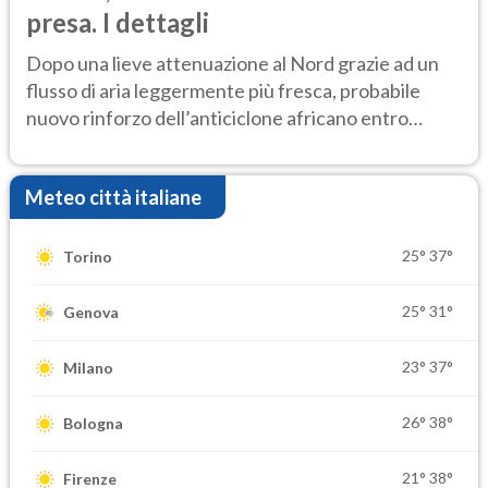
presa. I dettagli
Dopo una lieve attenuazione al Nord grazie ad un
flusso di aria leggermente più fresca, probabile
nuovo rinforzo dell’anticiclone africano entro
Ferragosto
Meteo città italiane
25°
37°
Torino
25°
31°
Genova
23°
37°
Milano
26°
38°
Bologna
21°
38°
Firenze