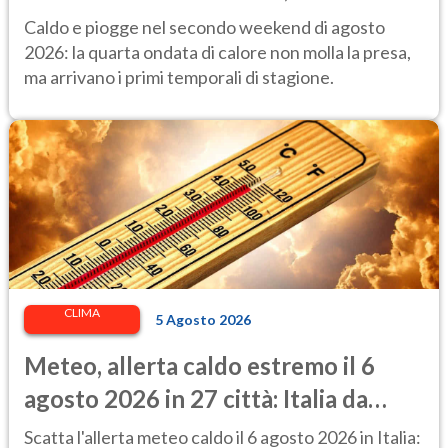
attenzione ai temporali intensi. Le
Caldo e piogge nel secondo weekend di agosto
previsioni
2026: la quarta ondata di calore non molla la presa,
ma arrivano i primi temporali di stagione.
CLIMA
5 Agosto 2026
Meteo, allerta caldo estremo il 6
agosto 2026 in 27 città: Italia da
bollino rosso
Scatta l'allerta meteo caldo il 6 agosto 2026 in Italia: