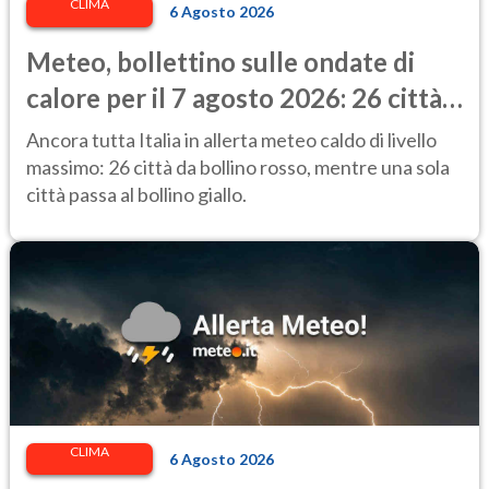
CLIMA
6 Agosto 2026
Meteo, bollettino sulle ondate di
calore per il 7 agosto 2026: 26 città
da bollino rosso in Italia
Ancora tutta Italia in allerta meteo caldo di livello
massimo: 26 città da bollino rosso, mentre una sola
città passa al bollino giallo.
CLIMA
6 Agosto 2026