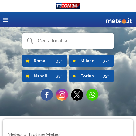
Roma
Milano
35°
37°
Napoli
Torino
33°
32°
Meteo
Notizie Meteo