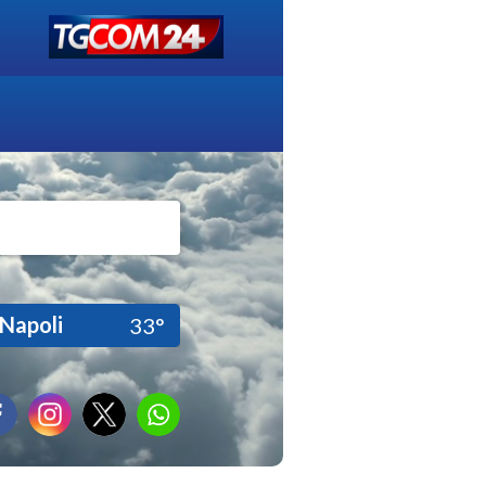
Napoli
33°