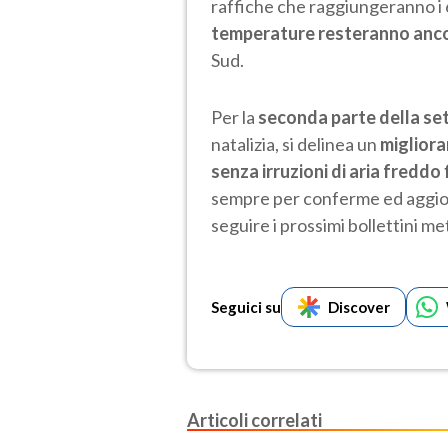
raffiche che raggiungeranno i 
temperature resteranno anco
Sud.
Per la
seconda parte della se
natalizia, si delinea un
miglior
senza irruzioni di aria fredd
sempre per conferme ed aggior
seguire i prossimi bollettini me
Seguici su
Discover
Articoli correlati