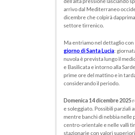
dell'alta pressione lasciando sp
arrivo dal Mediterraneo occiden
dicembre che colpirà dapprima 
settore tirrenico.
Ma entriamo nel dettaglio con
giorno di Santa Lucia
: giorna
nuvola è prevista lungo il medi
e Basilicata e intorno alla Sard
prime ore del mattino e in tarda
considerando il periodo.
Domenica 14 dicembre 2025
r
e soleggiato. Possibili parziali
mentre banchi di nebbia nelle 
centro-orientale e nelle valli 
stazionarie con valori superiori