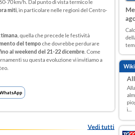
60-70 km/h. Dal punto di vista termico le
Met
ra miti
, in particolare nelle regioni del Centro-
ago
ai 
Cal
ttimana
, quella che precede le festività
dell
amento del tempo
che dovrebbe perdurare
temp
o fino al weekend del 21-22 dicembre
. Come
inte
namenti su questa evoluzione vi invitiamo a
tre
Wik
teo.
Al
All
WhatsApp
alm
pio
i...
Vedi tutti