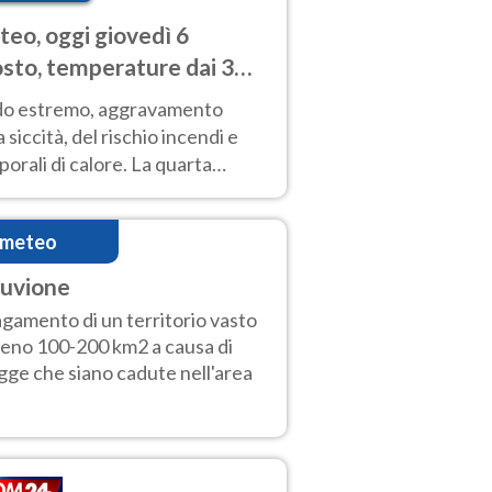
eo, oggi giovedì 6
sto, temperature dai 33
40 gradi
do estremo, aggravamento
a siccità, del rischio incendi e
orali di calore. La quarta
nsa ondata di calore non dà
gua e durerà fino Ferragosto
imeteo
luvione
agamento di un territorio vasto
eno 100-200 km2 a causa di
gge che siano cadute nell'area