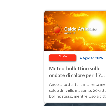
CLIMA
6 Agosto 2026
Meteo, bollettino sulle
ondate di calore per il 7
agosto 2026: 26 città da
Ancora tutta Italia in allerta m
bollino rosso in Italia
caldo di livello massimo: 26 citt
bollino rosso, mentre 1 sola cit
passa al bollino giallo.