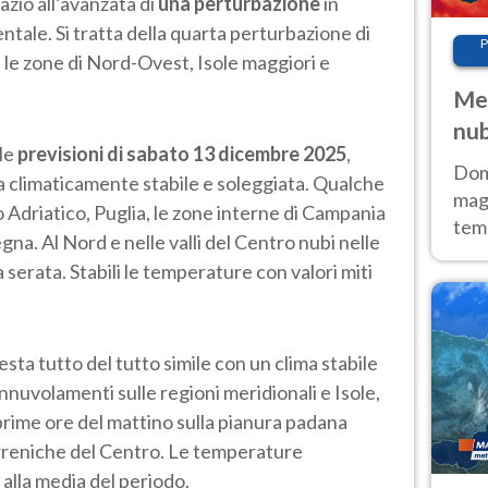
azio all’avanzata di
una perturbazione
in
tale. Si tratta della quarta perturbazione di
P
le zone di Nord-Ovest, Isole maggiori e
Met
nub
 le
previsioni di sabato 13 dicembre 2025
,
Sud
Doma
ta climaticamente stabile e soleggiata. Qualche
magg
o Adriatico, Puglia, le zone interne di Campania
temp
egna. Al Nord e nelle valli del Centro nubi nelle
sem
 serata. Stabili le temperature con valori miti
prev
esta tutto del tutto simile con un clima stabile
 annuvolamenti sulle regioni meridionali e Isole,
prime ore del mattino sulla pianura padana
tirreniche del Centro. Le temperature
 alla media del periodo.