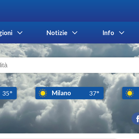
ioni
Notizie
Info
Milano
35°
37°