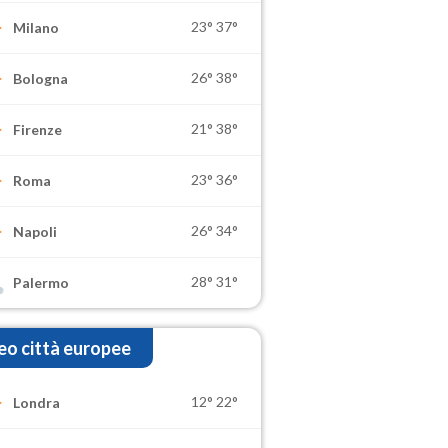
23°
37°
Milano
26°
38°
Bologna
21°
38°
Firenze
23°
36°
Roma
26°
34°
Napoli
28°
31°
Palermo
o città europee
12°
22°
Londra