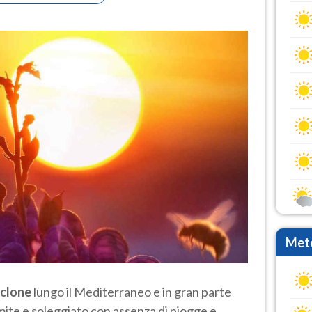
Mete
iclone
lungo il Mediterraneo e in gran parte
 mite e soleggiato con assenza di piogge e