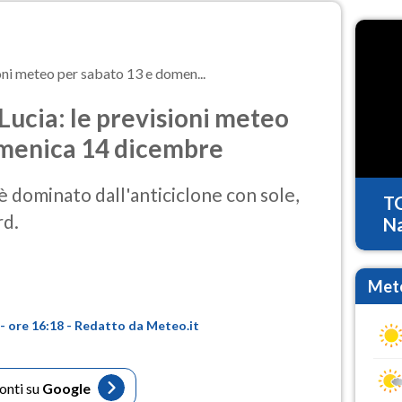
oni meteo per sabato 13 e domen...
ucia: le previsioni meteo
omenica 14 dicembre
è dominato dall'anticiclone con sole,
T
rd.
Na
Mete
- ore 16:18 - Redatto da Meteo.it
fonti su
Google