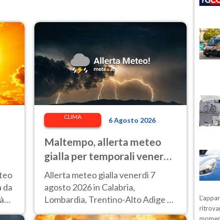
CLIMA
6 Agosto 2026
Maltempo, allerta meteo
gialla per temporali venerdì
7 agosto: le regioni colpite
eteo
Allerta meteo gialla venerdì 7
à da
agosto 2026 in Calabria,
tà
Lombardia, Trentino-Alto Adige e
L'appa
ritrova
Veneto.
moment