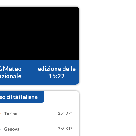
G Meteo
edizione delle
-
zionale
15:22
o città italiane
25°
37°
Torino
25°
31°
Genova