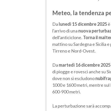
Meteo, la tendenza per
Da
lunedì 15 dicembre 2025
è
l'arrivo di una
nuova perturba
dell'anticiclone.
Torna il malt
mattino su Sardegna e Sicilia e 
Tirreno e Nord-Ovest.
Da
martedì 16 dicembre 2025
di piogge e rovesci anche su Sic
dove non si escludono
nubifra
1000 e 1600 metri, mentre sul
600-900 metri.
La perturbazione sarà accom