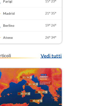
15°
23°
Parigi
21°
35°
Madrid
19°
26°
Berlino
26°
34°
Atene
rticoli
Vedi tutti