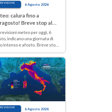
REVISIONE
6 Agosto 2026
eo: calura fino a
ragosto! Breve stop al
d tra 7 e 9 agosto
revisioni meteo per oggi, 6
to, indicano una giornata di
o intenso e afosto. Breve stop
Anticiclone solo sulle regioni del
d.
REVISIONE
6 Agosto 2026