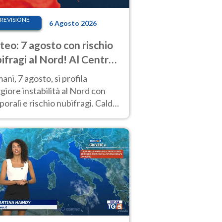
REVISIONE
6 Agosto 2026
eo: 7 agosto con rischio
ifragi al Nord! Al Centro-
 caldo estremo
ni, 7 agosto, si profila
iore instabilità al Nord con
orali e rischio nubifragi. Caldo
pre estremo al Centro-Sud. Le
isioni.