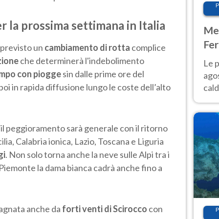
P
 la prossima settimana in Italia
Met
Fer
 previsto un
cambiamento di rotta
complice
Nor
zione
che determinerà l'indebolimento
Le p
empo con piogge
sin dalle prime ore del
agos
poi in rapida diffusione lungo le coste dell’alto
cald
all'
Nor
il peggioramento sarà generale con il ritorno
ilia, Calabria ionica, Lazio, Toscana e Liguria
gi
. Non solo torna anche la neve sulle Alpi tra i
 Piemonte la dama bianca cadrà anche fino a
pagnata anche da
forti venti di Scirocco
con
P