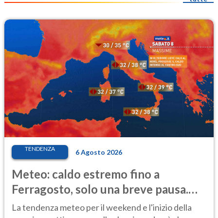
TENDENZA
6 Agosto 2026
Meteo: caldo estremo fino a
Ferragosto, solo una breve pausa.
Ecco dove
La tendenza meteo per il weekend e l'inizio della