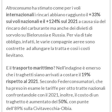
Altroconsumo
ha stimato come
per i voli
internazionali
i rincari abbiano raggiunto il
+33%
sui voli nazionali e il +124% sul 2021
a causa sia del
rincaro del carburante ma anche dei divieti di
sorvolo su Bielorussia e Russia. Per via di tale
obbligo, infatti, le varie compagnie aeree sono
costrette ad allungare la tratta e così i costi
lievitano.
E il
trasporto marittimo
? Nell'indagine è emerso
che i traghetti siano arrivati a costare il
19%
rispetto al 2021
. Secondo Federconsumatori, che
ha preso in esame le tariffe per otto tratte nazionali
confrontandole con il 2021, inoltre, il costo di un
traghetto è aumentato del
50%
, con punte
dell’89% sulla Civitavecchia-Olbia.