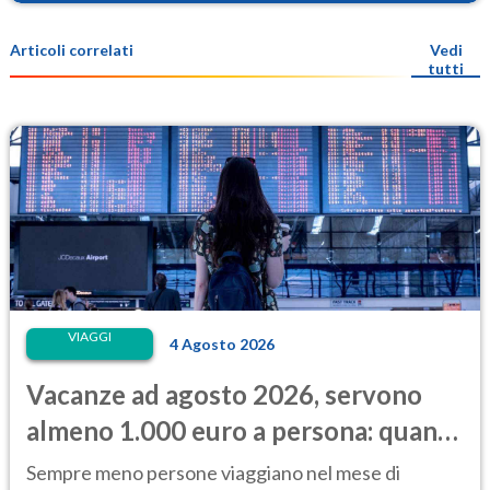
Articoli correlati
Vedi
tutti
VIAGGI
4 Agosto 2026
Vacanze ad agosto 2026, servono
almeno 1.000 euro a persona: quanto
costano alloggio e trasporti
Sempre meno persone viaggiano nel mese di