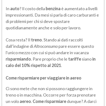
In
auto
? Il costo della
benzina
è aumentato a livelli
impressionanti. Da mesi si parla di caro carburanti e
di problemi per chi si deve spostare
quotidianamente anche e solo per lavoro.
Cosa resta? Il
treno
. Stando ai dati raccolti
dall’indagine di
Altroconsumo
pare essere questo
l'unico mezzo con cui si può andare in vacanza
risparmiando
. Pare proprio che le
tariffe
siano
in
calo del 10% rispetto al 2021
.
Come risparmiare per viaggiare in aereo
Ci sono mete che non si possono raggiungere in
treno o in macchina. Occorre per forza prenotare
un volo
aereo
.
Come risparmiare
dunque? A darci