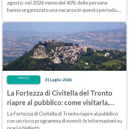
agosto: nel 2026 meno del 40% delle persone
hanno organizzato una vacanza in questo periodo.
Perché?
VIAGGI
31 Luglio 2026
La Fortezza di Civitella del Tronto
riapre al pubblico: come visitarla,
anche di notte
La Fortezza di Civitella di Tronto riapre al pubblico
con un ricco programma di eventi: le informazioni su
orari e biglietti.