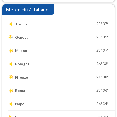
Meteo città italiane
25°
37°
Torino
25°
31°
Genova
23°
37°
Milano
26°
38°
Bologna
21°
38°
Firenze
23°
36°
Roma
26°
34°
Napoli
28°
31°