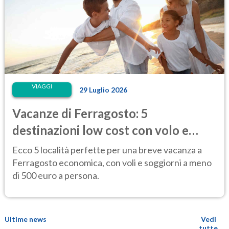
VIAGGI
29 Luglio 2026
Vacanze di Ferragosto: 5
destinazioni low cost con volo e
hotel sotto i 500 euro
Ecco 5 località perfette per una breve vacanza a
Ferragosto economica, con voli e soggiorni a meno
di 500 euro a persona.
Ultime news
Vedi
tutte