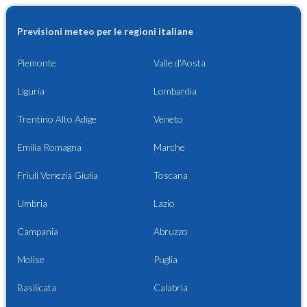
Previsioni meteo per le regioni italiane
Piemonte
Valle d'Aosta
Liguria
Lombardia
Trentino Alto Adige
Veneto
Emilia Romagna
Marche
Friuli Venezia Giulia
Toscana
Umbria
Lazio
Campania
Abruzzo
Molise
Puglia
Basilicata
Calabria