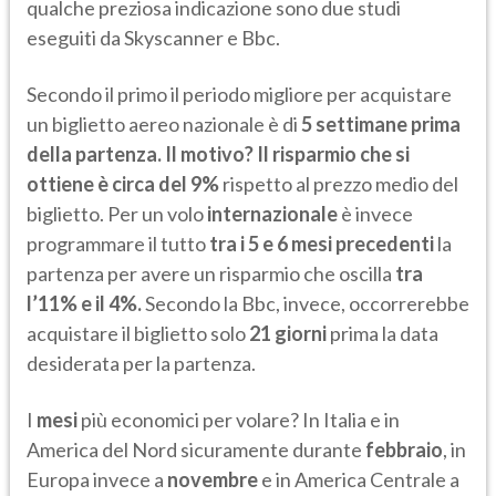
qualche preziosa indicazione sono due studi
eseguiti da Skyscanner e Bbc.
Secondo il primo il periodo migliore per acquistare
un biglietto aereo nazionale è di
5 settimane prima
della partenza. Il motivo? Il risparmio che si
ottiene è circa del
9%
rispetto al prezzo medio del
biglietto. Per un volo
internazionale
è invece
programmare il tutto
tra i 5 e 6 mesi precedenti
la
partenza per avere un risparmio che oscilla
tra
l’11% e il 4%.
Secondo la Bbc, invece, occorrerebbe
acquistare il biglietto solo
21 giorni
prima la data
desiderata per la partenza.
I
mesi
più economici per volare? In Italia e in
America del Nord sicuramente durante
febbraio
, in
Europa invece a
novembre
e in America Centrale a