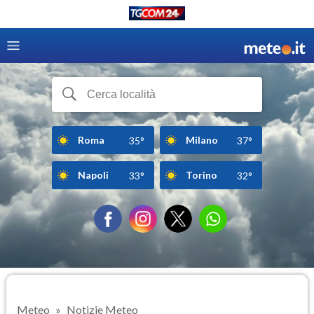
Roma
Milano
35°
37°
Napoli
Torino
33°
32°
Meteo
Notizie Meteo