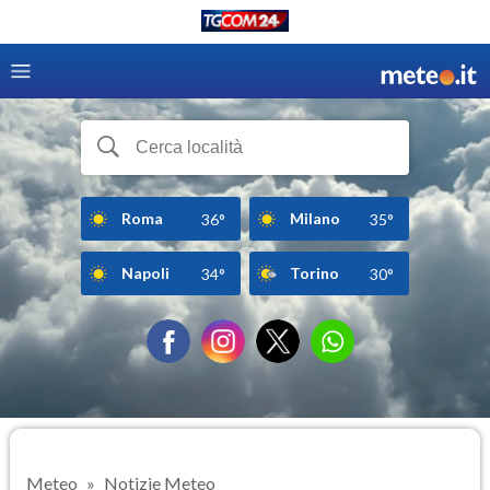
Roma
Milano
36°
35°
Napoli
Torino
34°
30°
Meteo
Notizie Meteo