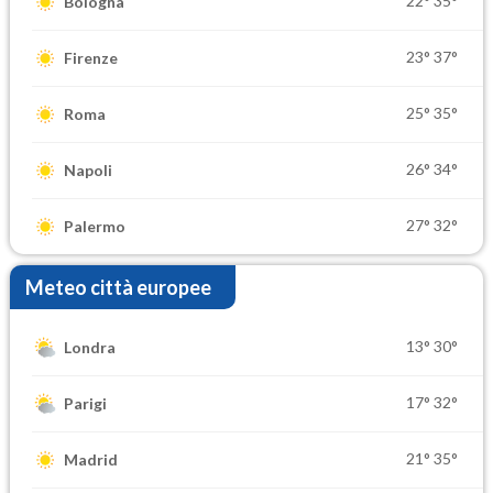
22°
35°
Bologna
23°
37°
Firenze
25°
35°
Roma
26°
34°
Napoli
27°
32°
Palermo
Meteo città europee
13°
30°
Londra
17°
32°
Parigi
21°
35°
Madrid