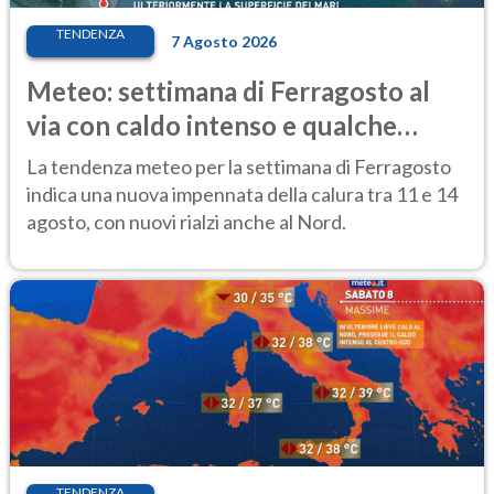
TENDENZA
7 Agosto 2026
Meteo: settimana di Ferragosto al
via con caldo intenso e qualche
temporale
La tendenza meteo per la settimana di Ferragosto
indica una nuova impennata della calura tra 11 e 14
agosto, con nuovi rialzi anche al Nord.
TENDENZA