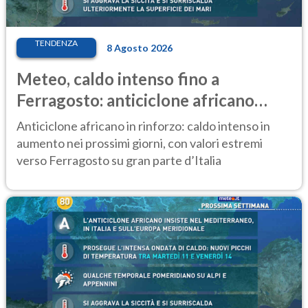
TENDENZA
8 Agosto 2026
Meteo, caldo intenso fino a
Ferragosto: anticiclone africano
ancora protagonista
Anticiclone africano in rinforzo: caldo intenso in
aumento nei prossimi giorni, con valori estremi
verso Ferragosto su gran parte d’Italia