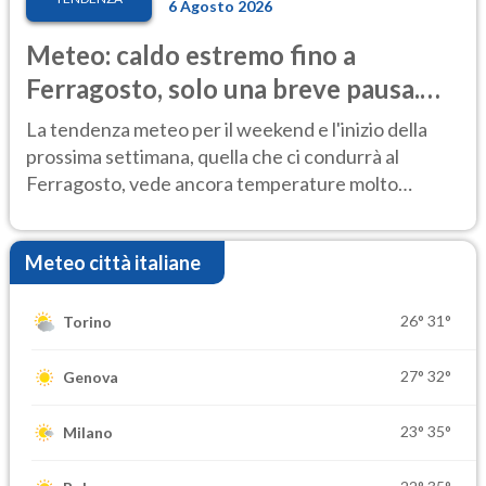
6 Agosto 2026
Meteo: caldo estremo fino a
Ferragosto, solo una breve pausa.
Ecco dove
La tendenza meteo per il weekend e l'inizio della
prossima settimana, quella che ci condurrà al
Ferragosto, vede ancora temperature molto
elevate
Meteo città italiane
26°
31°
Torino
27°
32°
Genova
23°
35°
Milano