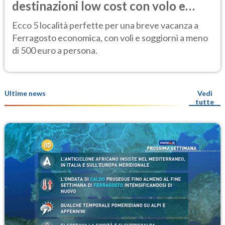
destinazioni low cost con volo e
hotel sotto i 500 euro
Ecco 5 località perfette per una breve vacanza a
Ferragosto economica, con voli e soggiorni a meno
di 500 euro a persona.
Ultime news
Vedi
tutte