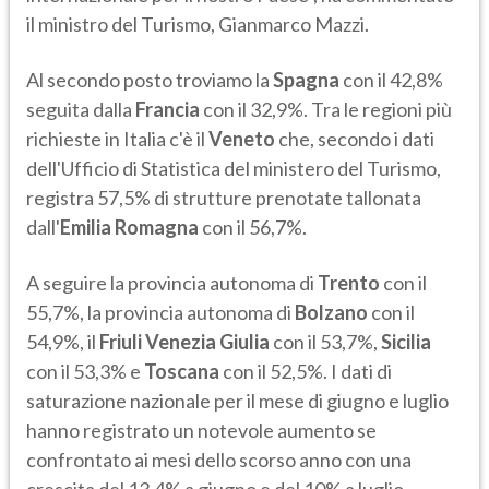
il ministro del Turismo, Gianmarco Mazzi.
Al secondo posto troviamo la
Spagna
con il 42,8%
seguita dalla
Francia
con il 32,9%. Tra le regioni più
richieste in Italia c'è il
Veneto
che, secondo i dati
dell'Ufficio di Statistica del ministero del Turismo,
registra 57,5% di strutture prenotate tallonata
dall'
Emilia Romagna
con il 56,7%.
A seguire la provincia autonoma di
Trento
con il
55,7%, la provincia autonoma di
Bolzano
con il
54,9%, il
Friuli Venezia Giulia
con il 53,7%,
Sicilia
con il 53,3% e
Toscana
con il 52,5%. I dati di
saturazione nazionale per il mese di giugno e luglio
hanno registrato un notevole aumento se
confrontato ai mesi dello scorso anno con una
crescita del 13,4% a giugno e del 10% a luglio.