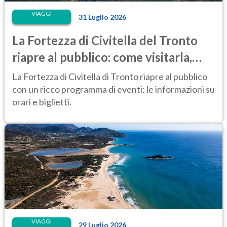
VIAGGI
31 Luglio 2026
La Fortezza di Civitella del Tronto
riapre al pubblico: come visitarla,
anche di notte
La Fortezza di Civitella di Tronto riapre al pubblico
con un ricco programma di eventi: le informazioni su
orari e biglietti.
VIAGGI
29 Luglio 2026