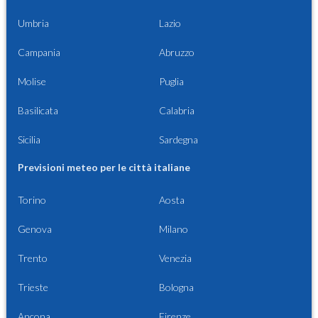
Umbria
Lazio
Campania
Abruzzo
Molise
Puglia
Basilicata
Calabria
Sicilia
Sardegna
Previsioni meteo per le città italiane
Torino
Aosta
Genova
Milano
Trento
Venezia
Trieste
Bologna
Ancona
Firenze