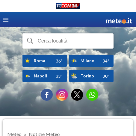
Roma
Milano
36°
34°
Napoli
Torino
33°
30°
Meteo
Notizie Meteo