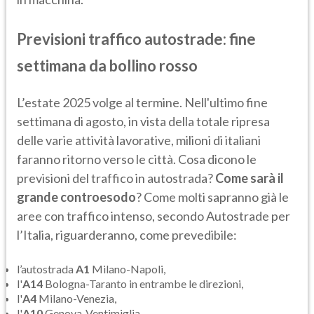
Previsioni traffico autostrade: fine
settimana da bollino rosso
L’estate 2025 volge al termine. Nell'ultimo fine
settimana di agosto, in vista della totale ripresa
delle varie attività lavorative, milioni di italiani
faranno ritorno verso le città. Cosa dicono le
previsioni del traffico in autostrada?
Come sarà il
grande controesodo
? Come molti sapranno già le
aree con traffico intenso, secondo Autostrade per
l’Italia, riguarderanno, come prevedibile:
l’autostrada
A1
Milano-Napoli,
l'
A14
Bologna-Taranto in entrambe le direzioni,
l'
A4
Milano-Venezia,
l'
A10
Genova-Ventimiglia,