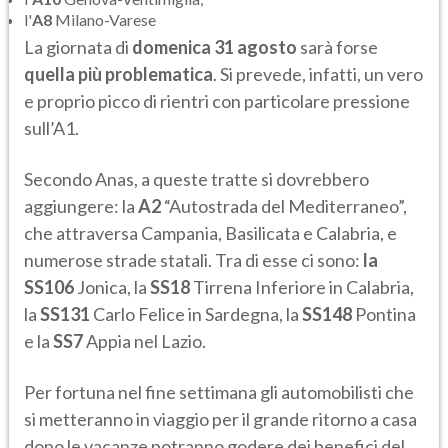
l'
A8
Milano-Varese
La giornata di
domenica 31 agosto
sarà forse
quella più problematica
. Si prevede, infatti, un vero
e proprio picco di rientri con particolare pressione
sull’A1.
Secondo Anas, a queste tratte si dovrebbero
aggiungere: la
A2
“Autostrada del Mediterraneo”,
che attraversa Campania, Basilicata e Calabria, e
numerose strade statali. Tra di esse ci sono:
la
SS106
Jonica, la
SS18
Tirrena Inferiore in Calabria,
la
SS131
Carlo Felice in Sardegna, la
SS148
Pontina
e la
SS7
Appia nel Lazio.
Per fortuna nel fine settimana gli automobilisti che
si metteranno in viaggio per il grande ritorno a casa
dopo le vacanze potranno godere dei benefici del