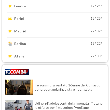
12°
24°
Londra
13°
25°
Parigi
22°
37°
Madrid
15°
22°
Berlino
27°
33°
Atene
Terrorismo, arrestato 16enne del Comasco
per propaganda jihadista e neonazista
Udine, gli adolescenti della limonata rifiutano
le offerte per il motorino: "Vogliamo