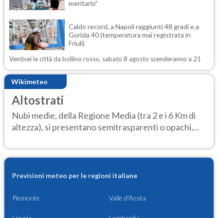
meritarlo"
Caldo record, a Napoli raggiunti 48 gradi e a
Gorizia 40 (temperatura mai registrata in
Friuli)
Ventisei le città da bollino rosso, sabato 8 agosto scenderanno a 21
Wikimeteo
Altostrati
Nubi medie, della Regione Media (tra 2 e i 6 Km di
altezza), si presentano semitrasparenti o opachi,...
Previsioni meteo per le regioni italiane
Piemonte
Valle d'Aosta
Liguria
Lombardia