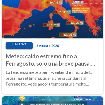
TENDENZA
6 Agosto 2026
Meteo: caldo estremo fino a
Ferragosto, solo una breve pausa.
Ecco dove
La tendenza meteo per il weekend e l'inizio della
prossima settimana, quella che ci condurrà al
Ferragosto, vede ancora temperature molto
elevate