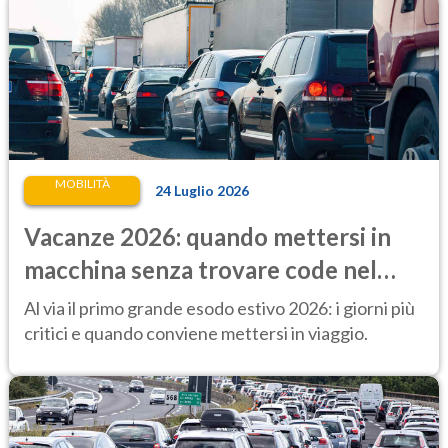
MOBILITÀ
24 Luglio 2026
Vacanze 2026: quando mettersi in
macchina senza trovare code nel
primo lungo esodo estivo
Al via il primo grande esodo estivo 2026: i giorni più
critici e quando conviene mettersi in viaggio.