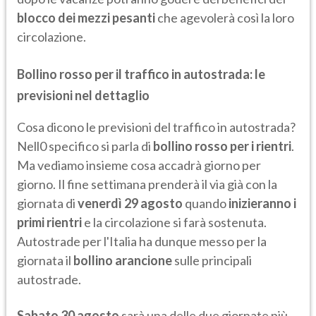
blocco dei mezzi pesanti
che agevolerà così la loro
circolazione.
Bollino rosso per il traffico in autostrada: le
previsioni nel dettaglio
Cosa dicono le previsioni del traffico in autostrada?
Nell0 specifico si parla di
bollino rosso per i rientri
.
Ma vediamo insieme cosa accadrà giorno per
giorno. Il fine settimana prenderà il via già con la
giornata di
venerdì 29 agosto
quando
inizieranno i
primi rientri
e la
circolazione si farà sostenuta.
Autostrade per l'Italia ha dunque messo per la
giornata il
bollino arancione
sulle principali
autostrade.
Sabato 30 agosto
sarà una delle due giornate più