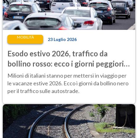
MOBILITÀ
23 Luglio 2026
Esodo estivo 2026, traffico da
bollino rosso: ecco i giorni peggiori
per mettersi in viaggio
Milioni di italiani stanno per mettersi in viaggio per
le vacanze estive 2026. Ecco i giorni da bollino nero
per il traffico sulle autostrade.