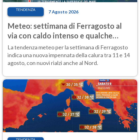
TENDENZA
7 Agosto 2026
Meteo: settimana di Ferragosto al
via con caldo intenso e qualche
temporale
La tendenza meteo per la settimana di Ferragosto
indica una nuova impennata della calura tra 11 e 14
agosto, con nuovi rialzi anche al Nord.
TENDENZA