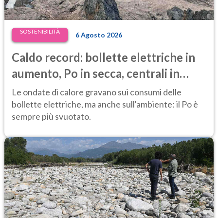
SOSTENIBILITÀ
6 Agosto 2026
Caldo record: bollette elettriche in
aumento, Po in secca, centrali in
difficoltà e prezzi dell’energia ai
Le ondate di calore gravano sui consumi delle
massimi
bollette elettriche, ma anche sull'ambiente: il Po è
sempre più svuotato.