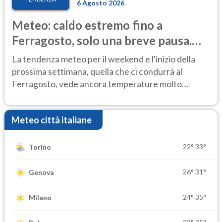
6 Agosto 2026
Meteo: caldo estremo fino a
Ferragosto, solo una breve pausa.
Ecco dove
La tendenza meteo per il weekend e l'inizio della
prossima settimana, quella che ci condurrà al
Ferragosto, vede ancora temperature molto
elevate
Meteo città italiane
22°
33°
Torino
26°
31°
Genova
24°
35°
Milano