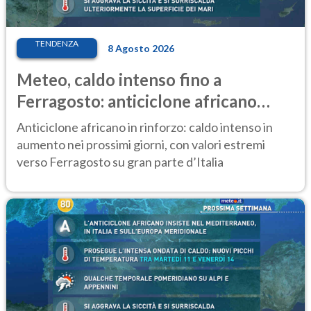
TENDENZA
8 Agosto 2026
Meteo, caldo intenso fino a
Ferragosto: anticiclone africano
ancora protagonista
Anticiclone africano in rinforzo: caldo intenso in
aumento nei prossimi giorni, con valori estremi
verso Ferragosto su gran parte d’Italia