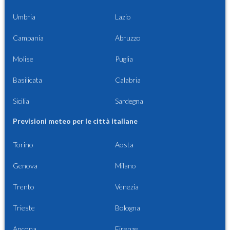
Umbria
Lazio
Campania
Abruzzo
Molise
Puglia
Basilicata
Calabria
Sicilia
Sardegna
Previsioni meteo per le città italiane
Torino
Aosta
Genova
Milano
Trento
Venezia
Trieste
Bologna
Ancona
Firenze