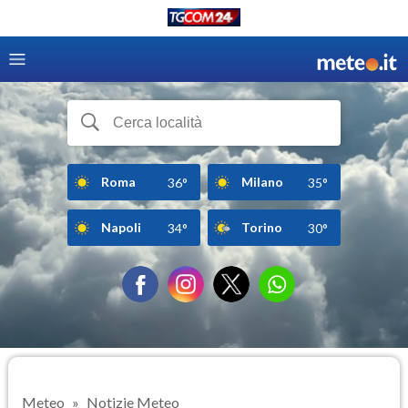
Roma
Milano
36°
35°
Napoli
Torino
34°
30°
Meteo
Notizie Meteo