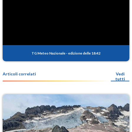
TG Meteo Nazionale
-
edizione delle 18:42
Articoli correlati
Vedi
tutti