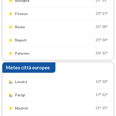
23°
35°
Bologna
23°
37°
Firenze
25°
38°
Roma
25°
36°
Napoli
26°
32°
Palermo
Meteo città europee
13°
30°
Londra
17°
32°
Parigi
21°
35°
Madrid