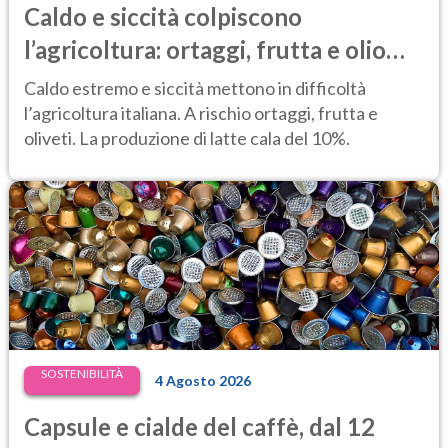
Caldo e siccità colpiscono
l’agricoltura: ortaggi, frutta e olio
d’oliva a rischio, latte in calo del 10%
Caldo estremo e siccità mettono in difficoltà
l’agricoltura italiana. A rischio ortaggi, frutta e
oliveti. La produzione di latte cala del 10%.
SOSTENIBILITÀ
4 Agosto 2026
Capsule e cialde del caffè, dal 12