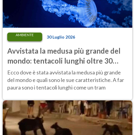
AMBIENTE
30 Luglio 2026
Avvistata la medusa più grande del
mondo: tentacoli lunghi oltre 30
metri, più di un tram cittadino
Ecco dove è stata avvistata la medusa più grande
del mondo e quali sono le sue caratteristiche. A far
paura sono i tentacoli lunghi come un tram