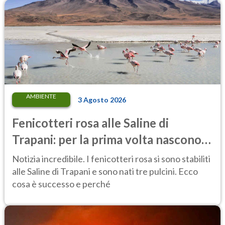
AMBIENTE
3 Agosto 2026
Fenicotteri rosa alle Saline di
Trapani: per la prima volta nascono
tre pulcini nella riserva
Notizia incredibile. I fenicotteri rosa si sono stabiliti
alle Saline di Trapani e sono nati tre pulcini. Ecco
cosa è successo e perché