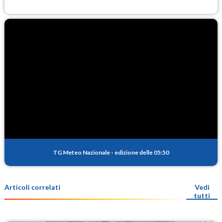
TG Meteo Nazionale
-
edizione delle 05:50
Articoli correlati
Vedi
tutti