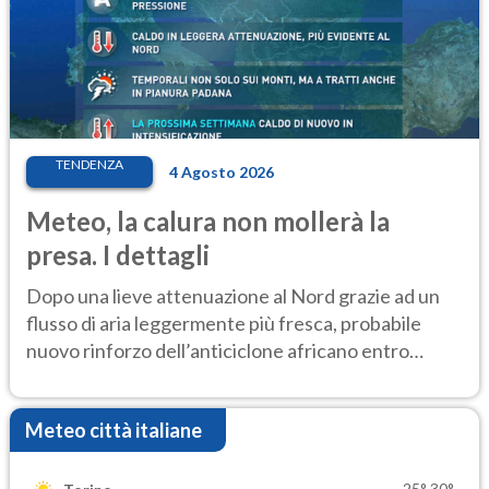
TENDENZA
4 Agosto 2026
Meteo, la calura non mollerà la
presa. I dettagli
Dopo una lieve attenuazione al Nord grazie ad un
flusso di aria leggermente più fresca, probabile
nuovo rinforzo dell’anticiclone africano entro
Ferragosto
Meteo città italiane
25°
30°