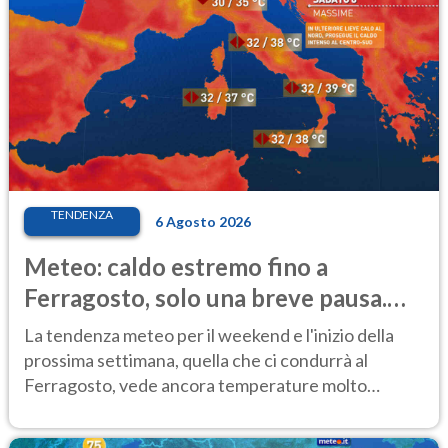
TENDENZA
6 Agosto 2026
Meteo: caldo estremo fino a
Ferragosto, solo una breve pausa.
Ecco dove
La tendenza meteo per il weekend e l'inizio della
prossima settimana, quella che ci condurrà al
Ferragosto, vede ancora temperature molto
elevate