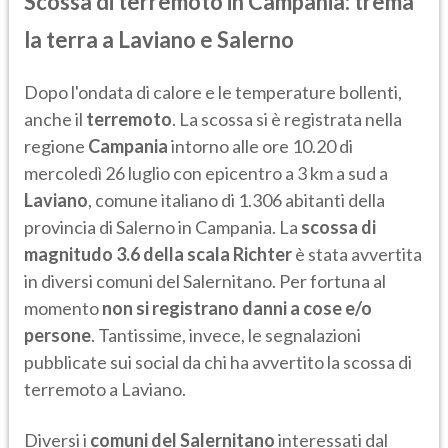
Scossa di terremoto in Campania: trema
la terra a Laviano e Salerno
Dopo l'ondata di calore e le temperature bollenti,
anche il
terremoto
. La scossa si è registrata nella
regione
Campania
intorno alle ore 10.20 di
mercoledì 26 luglio con epicentro a 3 km a sud a
Laviano
, comune italiano di 1.306 abitanti della
provincia di Salerno in Campania. La
scossa di
magnitudo 3.6 della scala Richter
è stata avvertita
in diversi comuni del Salernitano. Per fortuna al
momento
non si registrano danni a cose e/o
persone
. Tantissime, invece, le segnalazioni
pubblicate sui social da chi ha avvertito la scossa di
terremoto a Laviano.
Diversi i
comuni del Salernitano
interessati dal