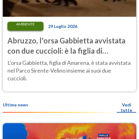
AMBIENTE
29 Luglio 2026
Abruzzo, l'orsa Gabbietta avvistata
con due cuccioli: è la figlia di
Amarena
L’orsa Gabbietta, figlia di Amarena, è stata avvistata
nel Parco Sirente-Velino insieme ai suoi due
cuccioli.
Ultime news
Vedi
tutte