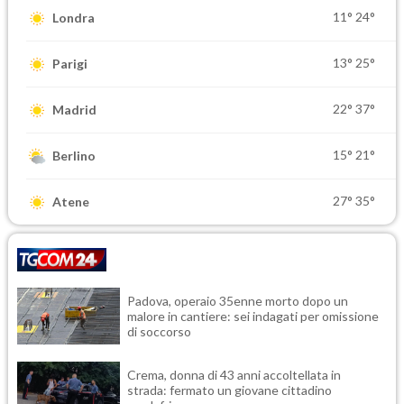
11°
24°
Londra
13°
25°
Parigi
22°
37°
Madrid
15°
21°
Berlino
27°
35°
Atene
Padova, operaio 35enne morto dopo un
malore in cantiere: sei indagati per omissione
di soccorso
Crema, donna di 43 anni accoltellata in
strada: fermato un giovane cittadino