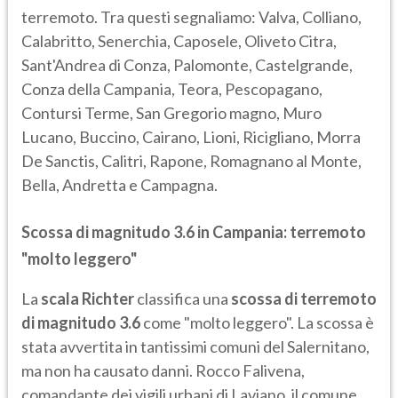
terremoto. Tra questi segnaliamo: Valva, Colliano,
Calabritto, Senerchia, Caposele, Oliveto Citra,
Sant'Andrea di Conza, Palomonte, Castelgrande,
Conza della Campania, Teora, Pescopagano,
Contursi Terme, San Gregorio magno, Muro
Lucano, Buccino, Cairano, Lioni, Ricigliano, Morra
De Sanctis, Calitri, Rapone, Romagnano al Monte,
Bella, Andretta e Campagna.
Scossa di magnitudo 3.6 in Campania: terremoto
"molto leggero"
La
scala Richter
classifica una
scossa di terremoto
di magnitudo 3.6
come "molto leggero". La scossa è
stata avvertita in tantissimi comuni del Salernitano,
ma non ha causato danni. Rocco Falivena,
comandante dei vigili urbani di Laviano, il comune