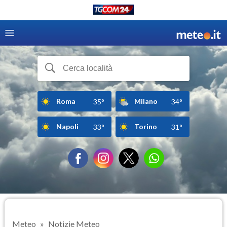
Roma
Milano
35°
34°
Napoli
Torino
33°
31°
Meteo
Notizie Meteo