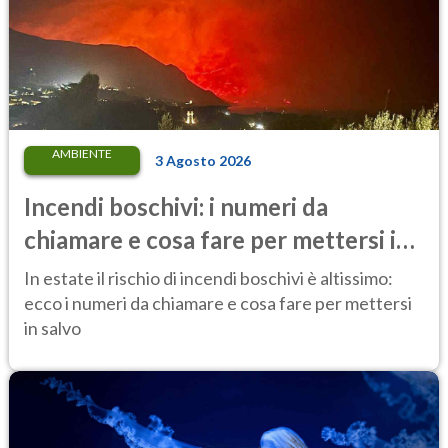
AMBIENTE
3 Agosto 2026
Incendi boschivi: i numeri da
chiamare e cosa fare per mettersi in
salvo
In estate il rischio di incendi boschivi è altissimo:
ecco i numeri da chiamare e cosa fare per mettersi
in salvo